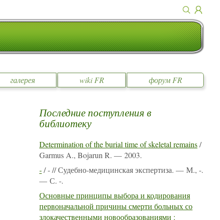
галерея
wiki FR
форум FR
Последние поступления в
библиотеку
Determination of the burial time of skeletal remains
/
Garmus A., Bojarun R. — 2003.
-
/ - // Судебно-медицинская экспертиза. — М., -.
— С. -.
Основные принципы выбора и кодирования
первоначальной причины смерти больных со
злокачественными новообразованиями :