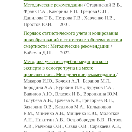
Методические рекомендации
/ Старинский В.В.,
Франк Г.А., Какорина Е.П., Грецова О.П.,
Данилова Т.В., Петрова Г.В., Харченко Н.В.,
Простов Ю.И. — 2001.
Порядок статистического учета и кодирования
новообразований в статистике заболеваемости и
смертности : Методические рекомендации
/
Вайсман Д.Ш. — 2022.
Методика участия судебно-медицинского
эксперта в осмотре трупа на месте
происшествия : Методические рекомендации
/
Макаров И.Ю., Кочоян А.Л., Баранов М.Л.,
Бородина А.А., Буробин И.Н., Буруков Г.А.,
Вавилов А.Ю., Власюк И.В., Воронкина Ю.М.,
Голубева А.В., Грачева К.В., Григорьев В.П.,
Захаркин О.В., Казымов М.А., Кильдюшов
Е.М., Миненко А.В., Мищенко Е.Ю., Молотков
А.Н., Никитин А.В., Остробородов В.В., Петров
А.В., Рычкова О.Н., Савва О.В., Саракаева А.З.,