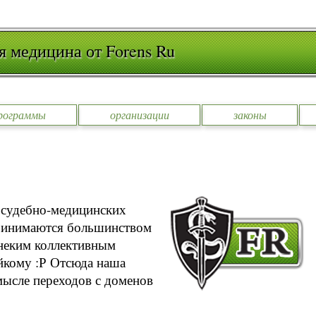
я медицина от Forens Ru
рограммы
организации
законы
 судебно-медицинских
принимаются большинством
 неким коллективным
айкому :Р Отсюда наша
мысле переходов с доменов