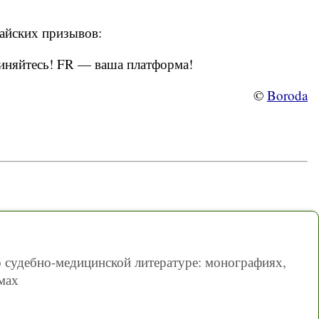
майских призывов:
диняйтесь! FR — ваша платформа!
©
Boroda
 судебно-медицинской литературе: монографиях,
мах