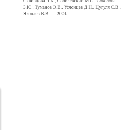
Скворцова Л.К., Соболевский М.С., Соколова
З.Ю., Туманов Э.В., Услонцев Д.Н., Цугуля С.В.,
Яковлев В.В. — 2024.