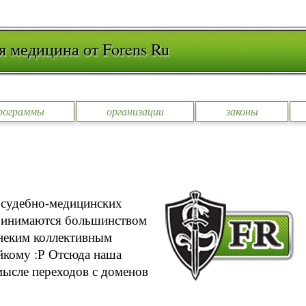
я медицина от Forens Ru
рограммы
организации
законы
 судебно-медицинских
принимаются большинством
 неким коллективным
айкому :Р Отсюда наша
мысле переходов с доменов