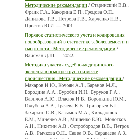
Методические рекомендации
/ Старинский В.В.,
Франк Г.А., Какорина Е.П., Грецова О.П.,
Данилова Т.В., Петрова Г.В., Харченко Н.В.,
Простов Ю.И. — 2001.
Порядок статистического учета и кодирования
новообразований в статистике заболеваемости и
смертности : Методические рекомендации
/
Вайсман Д.Ш. — 2022.
Методика участия судебно-медицинского
эксперта в осмотре трупа на месте
происшествия : Методические рекомендации
/
Макаров И.Ю., Кочоян А.Л., Баранов М.Л.,
Бородина А.А., Буробин И.Н., Буруков Г.А.,
Вавилов А.Ю., Власюк И.В., Воронкина Ю.М.,
Голубева А.В., Грачева К.В., Григорьев В.П.,
Захаркин О.В., Казымов М.А., Кильдюшов
Е.М., Миненко А.В., Мищенко Е.Ю., Молотков
А.Н., Никитин А.В., Остробородов В.В., Петров
А.В., Рычкова О.Н., Савва О.В., Саракаева А.З.,