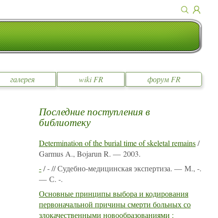
галерея
wiki FR
форум FR
Последние поступления в
библиотеку
Determination of the burial time of skeletal remains
/
Garmus A., Bojarun R. — 2003.
-
/ - // Судебно-медицинская экспертиза. — М., -.
— С. -.
Основные принципы выбора и кодирования
первоначальной причины смерти больных со
злокачественными новообразованиями :