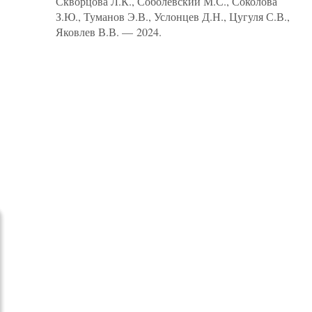
Скворцова Л.К., Соболевский М.С., Соколова
З.Ю., Туманов Э.В., Услонцев Д.Н., Цугуля С.В.,
Яковлев В.В. — 2024.