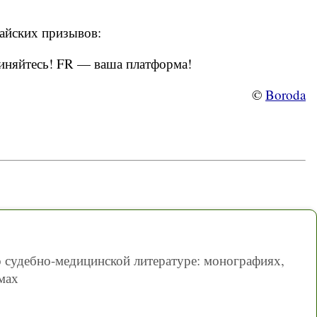
майских призывов:
диняйтесь! FR — ваша платформа!
©
Boroda
 судебно-медицинской литературе: монографиях,
мах