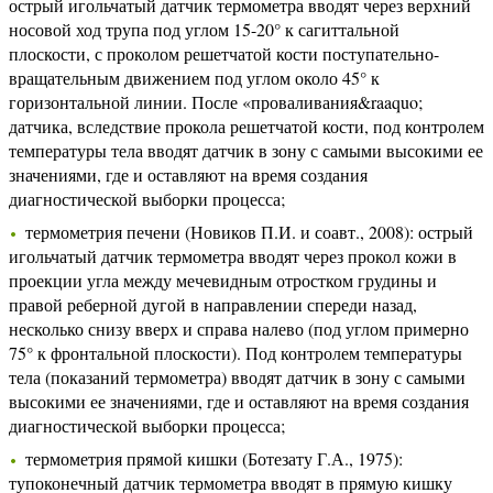
острый игольчатый датчик термометра вводят через верхний
носовой ход трупа под углом 15-20° к сагиттальной
плоскости, с проколом решетчатой кости поступательно-
вращательным движением под углом около 45° к
горизонтальной линии. После «проваливания&raaquo;
датчика, вследствие прокола решетчатой кости, под контролем
температуры тела вводят датчик в зону с самыми высокими ее
значениями, где и оставляют на время создания
диагностической выборки процесса;
термометрия печени (Новиков П.И. и соавт., 2008): острый
игольчатый датчик термометра вводят через прокол кожи в
проекции угла между мечевидным отростком грудины и
правой реберной дугой в направлении спереди назад,
несколько снизу вверх и справа налево (под углом примерно
75° к фронтальной плоскости). Под контролем температуры
тела (показаний термометра) вводят датчик в зону с самыми
высокими ее значениями, где и оставляют на время создания
диагностической выборки процесса;
термометрия прямой кишки (Ботезату Г.А., 1975):
тупоконечный датчик термометра вводят в прямую кишку