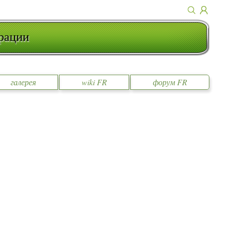
рации
галерея
wiki FR
форум FR