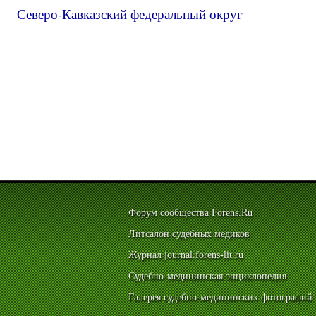
Северо-Кавказский федеральный округ
Форум сообщества Forens.Ru
Литсалон судебных медиков
Журнал journal.forens-lit.ru
Судебно-медицинская энциклопедия
Галерея судебно-медицинских фотографий