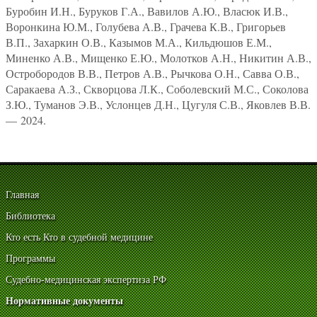
Буробин И.Н., Буруков Г.А., Вавилов А.Ю., Власюк И.В.,
Воронкина Ю.М., Голубева А.В., Грачева К.В., Григорьев
В.П., Захаркин О.В., Казымов М.А., Кильдюшов Е.М.,
Миненко А.В., Мищенко Е.Ю., Молотков А.Н., Никитин А.В.,
Остробородов В.В., Петров А.В., Рычкова О.Н., Савва О.В.,
Саракаева А.З., Скворцова Л.К., Соболевский М.С., Соколова
З.Ю., Туманов Э.В., Услонцев Д.Н., Цугуля С.В., Яковлев В.В.
— 2024.
Главная
Библиотека
Кто есть Кто в судебной медицине
Программы
Судебно-медицинская экспертиза РФ
Нормативные документы