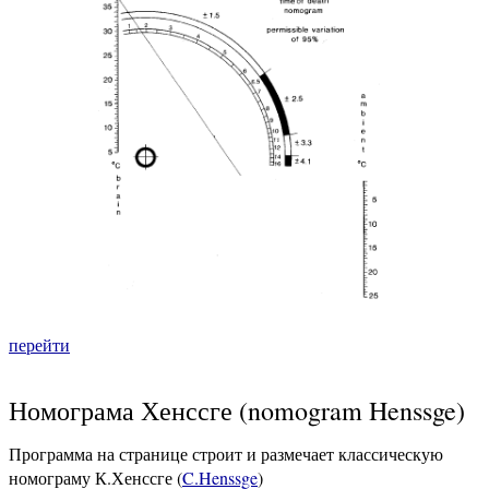
перейти
Номограма Хенссге (nomogram Henssge)
Программа на странице строит и размечает классическую
номограму К.Хенссге (
C.Henssge
)