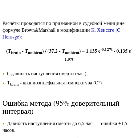
Расчёты проводятся по признанной в судебной медицине
формуле Brown&Marshall в модификации
К. Хенссге (C.
Henssge)
:
-0.127t
-
(T
- T
) / (37.2 - T
) = 1.135 e
- 0.135 e
brain
ambient
ambient
1.07t
t -давность наступления смерти (час.);
T
- краниоэнцефальная температура (C°).
brain
Ошибка метода (95% доверительный
интервал)
Давность наступления смерти до 6,5 час. — ошибка ±1,5
часов.