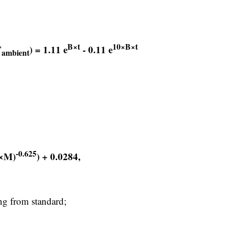
B×t
10×B×t
T
) = 1.11 e
- 0.11 e
ambient
-0.625
k×M)
) + 0.0284,
ing from standard;