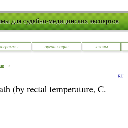
мы для судебно-медицинских экспертов
рограммы
организации
законы
ов
→
RU
ath (by rectal temperature, C.