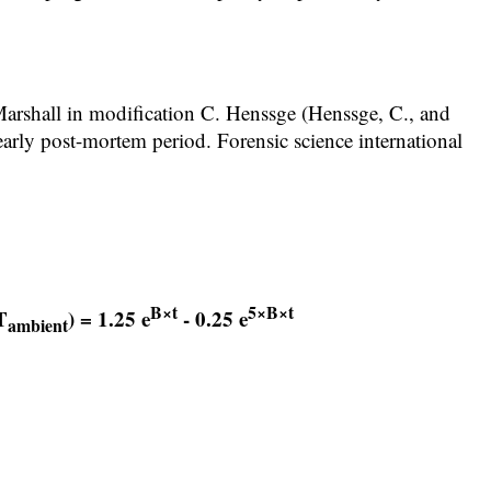
Marshall in modification C. Henssge (Henssge, C., and
early post-mortem period. Forensic science international
B×t
5×B×t
T
) = 1.25 e
- 0.25 e
ambient