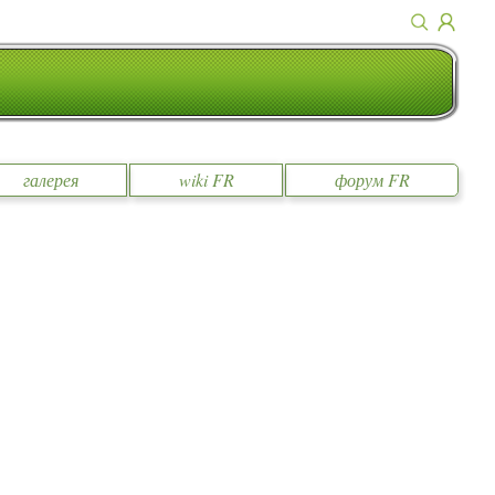
галерея
wiki FR
форум FR