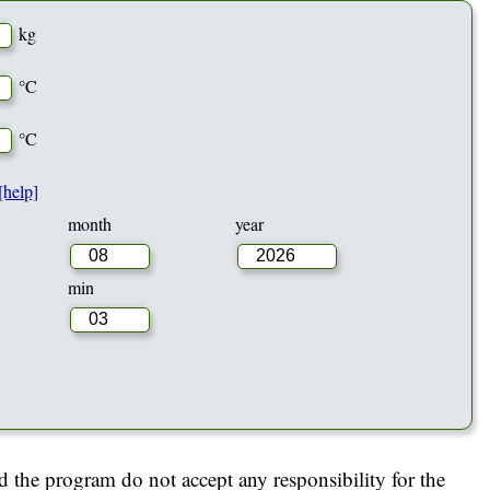
kg
°C
°C
[help]
month
year
min
d the program do not accept any responsibility for the