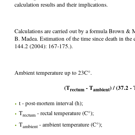
calculation results and their implications.
Calculations are carried out by a formula Brown & 
B. Madea. Estimation of the time since death in the 
144.2 (2004): 167-175.).
Ambient temperature up to 23C°.
(T
- T
) / (37.2 - 
rectum
ambient
t - post-mortem interval (h);
T
- rectal temperature (C°);
rectum
T
- ambient temperature (C°);
ambient