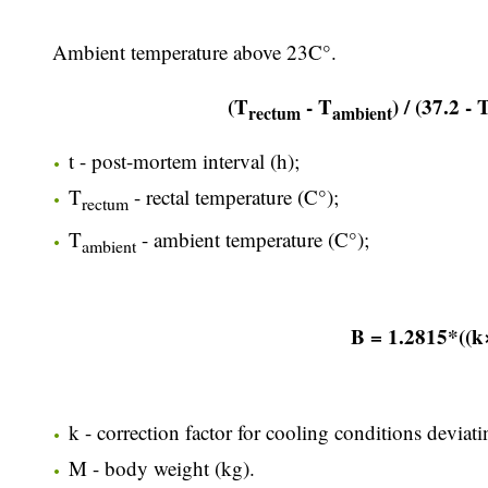
Ambient temperature above 23C°.
(T
- T
) / (37.2 - 
rectum
ambient
t - post-mortem interval (h);
T
- rectal temperature (C°);
rectum
T
- ambient temperature (C°);
ambient
B = 1.2815*((
k - correction factor for cooling conditions deviat
M - body weight (kg).