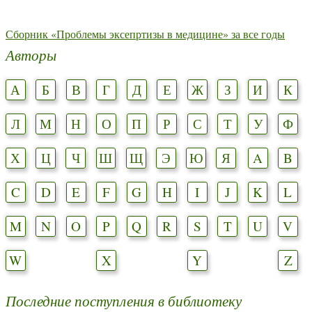
Сборник «Проблемы эксепртизы в медицине» за все годы
Авторы
А
Б
В
Г
Д
Е
Ж
З
И
К
Л
М
Н
О
П
Р
С
Т
У
Ф
Х
Ц
Ч
Ш
Щ
Э
Ю
Я
A
B
C
D
E
F
G
H
I
J
K
L
M
N
O
P
Q
R
S
T
U
V
W
X
Y
Z
Последние поступления в библиотеку