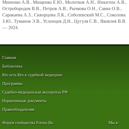
Миненко А.В., Мищенко Е.Ю., Молотков А.Н., Никитин А.В.,
Остробородов В.В., Петров А.В., Рычкова О.Н., Савва О.В.,
Саракаева А.З., Скворцова Л.К., Соболевский М.С., Соколова
З.Ю., Туманов Э.В., Услонцев Д.Н., Цугуля С.В., Яковлев В.В.
— 2024.
Главная
Библиотека
Кто есть Кто в судебной медицине
Программы
Судебно-медицинская экспертиза РФ
Нормативные документы
Правообладателям
Форум сообщества Forens.Ru
Мы в: