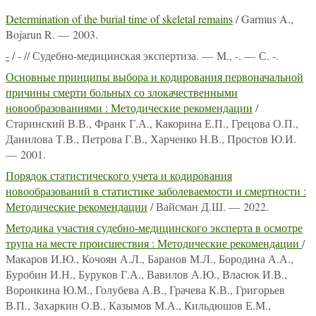
Determination of the burial time of skeletal remains
/ Garmus A.,
Bojarun R. — 2003.
-
/ - // Судебно-медицинская экспертиза. — М., -. — С. -.
Основные принципы выбора и кодирования первоначальной
причины смерти больных со злокачественными
новообразованиями : Методические рекомендации
/
Старинский В.В., Франк Г.А., Какорина Е.П., Грецова О.П.,
Данилова Т.В., Петрова Г.В., Харченко Н.В., Простов Ю.И.
— 2001.
Порядок статистического учета и кодирования
новообразований в статистике заболеваемости и смертности :
Методические рекомендации
/ Вайсман Д.Ш. — 2022.
Методика участия судебно-медицинского эксперта в осмотре
трупа на месте происшествия : Методические рекомендации
/
Макаров И.Ю., Кочоян А.Л., Баранов М.Л., Бородина А.А.,
Буробин И.Н., Буруков Г.А., Вавилов А.Ю., Власюк И.В.,
Воронкина Ю.М., Голубева А.В., Грачева К.В., Григорьев
В.П., Захаркин О.В., Казымов М.А., Кильдюшов Е.М.,