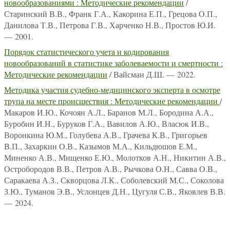
новообразованиями : Методические рекомендации
/
Старинский В.В., Франк Г.А., Какорина Е.П., Грецова О.П.,
Данилова Т.В., Петрова Г.В., Харченко Н.В., Простов Ю.И.
— 2001.
Порядок статистического учета и кодирования
новообразований в статистике заболеваемости и смертности :
Методические рекомендации
/ Вайсман Д.Ш. — 2022.
Методика участия судебно-медицинского эксперта в осмотре
трупа на месте происшествия : Методические рекомендации
/
Макаров И.Ю., Кочоян А.Л., Баранов М.Л., Бородина А.А.,
Буробин И.Н., Буруков Г.А., Вавилов А.Ю., Власюк И.В.,
Воронкина Ю.М., Голубева А.В., Грачева К.В., Григорьев
В.П., Захаркин О.В., Казымов М.А., Кильдюшов Е.М.,
Миненко А.В., Мищенко Е.Ю., Молотков А.Н., Никитин А.В.,
Остробородов В.В., Петров А.В., Рычкова О.Н., Савва О.В.,
Саракаева А.З., Скворцова Л.К., Соболевский М.С., Соколова
З.Ю., Туманов Э.В., Услонцев Д.Н., Цугуля С.В., Яковлев В.В.
— 2024.