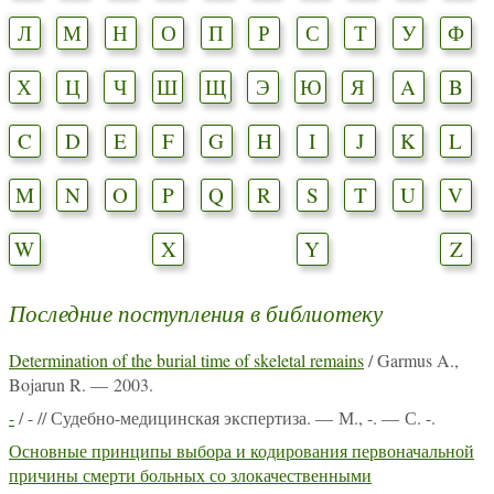
Л
М
Н
О
П
Р
С
Т
У
Ф
Х
Ц
Ч
Ш
Щ
Э
Ю
Я
A
B
C
D
E
F
G
H
I
J
K
L
M
N
O
P
Q
R
S
T
U
V
W
X
Y
Z
Последние поступления в библиотеку
Determination of the burial time of skeletal remains
/ Garmus A.,
Bojarun R. — 2003.
-
/ - // Судебно-медицинская экспертиза. — М., -. — С. -.
Основные принципы выбора и кодирования первоначальной
причины смерти больных со злокачественными