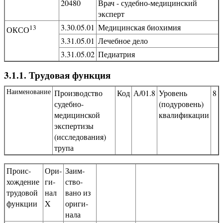
20480
Врач - судебно-медицинский
эксперт
3.30.05.01
Медицинская биохимия
13
ОКСО
3.31.05.01
Лечебное дело
3.31.05.02
Педиатрия
3.1.1. Трудовая функция
Наименование
Производство
Код
А/01.8
Уровень
8
судебно-
(подуровень)
медицинской
квалификации
экспертизы
(исследования)
трупа
Проис­
Ори­
Заим­
хожде­ние
ги­
ство­
трудо­вой
нал
вано из
функ­ции
X
ориги­
нала