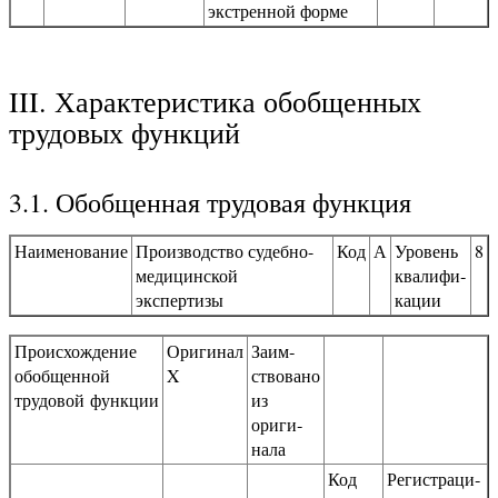
экстренной форме
III. Характеристика обобщенных
трудовых функций
3.1. Обобщенная трудовая функция
Наименование
Производство судебно-
Код
А
Уровень
8
медицинской
квалифи­
экспертизы
кации
Происхождение
Оригинал
Заим­
обобщенной
X
ствовано
трудовой функции
из
ориги­
нала
Код
Регистраци­