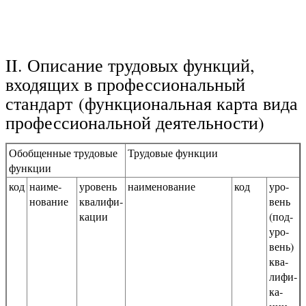
II. Описание трудовых функций,
входящих в профессиональный
стандарт (функциональная карта вида
профессиональной деятельности)
Обобщенные трудовые
Трудовые функции
функции
код
наиме­
уровень
наименование
код
уро­
нова­ние
квалифи­
вень
кации
(под­
уро­
вень)
ква­
лифи­
ка­