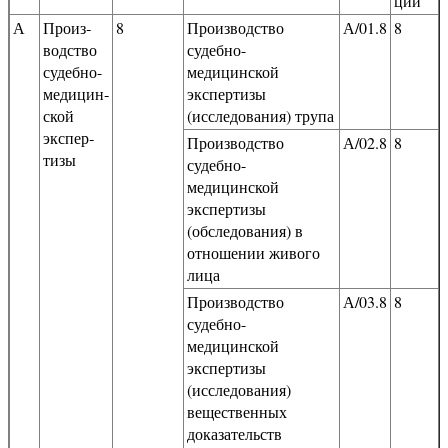
ции
А
Произ­
8
Производство
А/01.8
8
водство
судебно-
судебно-
медицинской
медицин­
экспертизы
ской
(исследования) трупа
экспер­
Производство
А/02.8
8
тизы
судебно-
медицинской
экспертизы
(обследования) в
отношении живого
лица
Производство
А/03.8
8
судебно-
медицинской
экспертизы
(исследования)
вещественных
доказательств