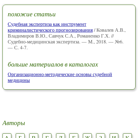
похожие статьи
Судебная экспертиза как инструмент
криминалистического прогнозирования
/ Ковалев А.В.,
Владимиров В.Ю., Савчук С.А., Романенко Г.Х. //
Судебно-медицинская экспертиза. — М., 2018. — №6.
— С. 4-7.
больше материалов в каталогах
Организационно-методические основы судебной
медицины
Авторы
А
Б
В
Г
Д
Е
Ж
З
И
К