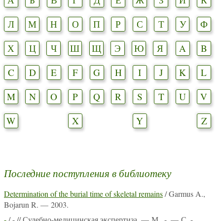
Л
М
Н
О
П
Р
С
Т
У
Ф
Х
Ц
Ч
Ш
Щ
Э
Ю
Я
A
B
C
D
E
F
G
H
I
J
K
L
M
N
O
P
Q
R
S
T
U
V
W
X
Y
Z
Последние поступления в библиотеку
Determination of the burial time of skeletal remains
/ Garmus A.,
Bojarun R. — 2003.
-
/ - // Судебно-медицинская экспертиза. — М., -. — С. -.