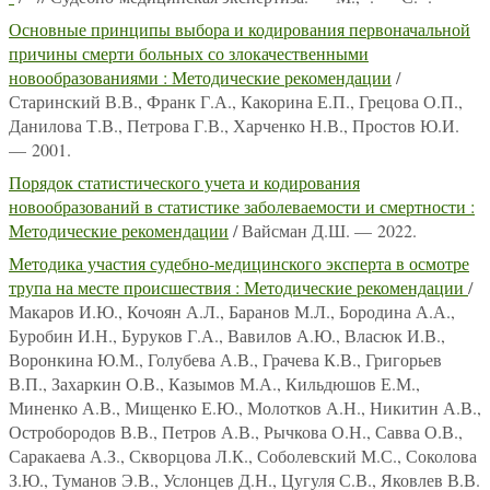
Основные принципы выбора и кодирования первоначальной
причины смерти больных со злокачественными
новообразованиями : Методические рекомендации
/
Старинский В.В., Франк Г.А., Какорина Е.П., Грецова О.П.,
Данилова Т.В., Петрова Г.В., Харченко Н.В., Простов Ю.И.
— 2001.
Порядок статистического учета и кодирования
новообразований в статистике заболеваемости и смертности :
Методические рекомендации
/ Вайсман Д.Ш. — 2022.
Методика участия судебно-медицинского эксперта в осмотре
трупа на месте происшествия : Методические рекомендации
/
Макаров И.Ю., Кочоян А.Л., Баранов М.Л., Бородина А.А.,
Буробин И.Н., Буруков Г.А., Вавилов А.Ю., Власюк И.В.,
Воронкина Ю.М., Голубева А.В., Грачева К.В., Григорьев
В.П., Захаркин О.В., Казымов М.А., Кильдюшов Е.М.,
Миненко А.В., Мищенко Е.Ю., Молотков А.Н., Никитин А.В.,
Остробородов В.В., Петров А.В., Рычкова О.Н., Савва О.В.,
Саракаева А.З., Скворцова Л.К., Соболевский М.С., Соколова
З.Ю., Туманов Э.В., Услонцев Д.Н., Цугуля С.В., Яковлев В.В.