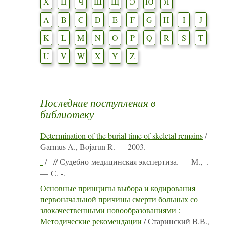
Х
Ц
Ч
Ш
Щ
Э
Ю
Я
A
B
C
D
E
F
G
H
I
J
K
L
M
N
O
P
Q
R
S
T
U
V
W
X
Y
Z
Последние поступления в
библиотеку
Determination of the burial time of skeletal remains
/
Garmus A., Bojarun R. — 2003.
-
/ - // Судебно-медицинская экспертиза. — М., -.
— С. -.
Основные принципы выбора и кодирования
первоначальной причины смерти больных со
злокачественными новообразованиями :
Методические рекомендации
/ Старинский В.В.,