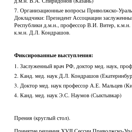
д.м.н. В.А. Спиридонов (Казань)
Организационные вопросы Приволжско-Уральс
Докладчики: Президент Ассоциации заслуженный
Республики д.м.н., профессор В.И. Витер, к.м.н.
к.м.н. Д.Л. Кондрашов.
Фиксированные выступления:
Заслуженный врач РФ, доктор мед. наук, про
Канд. мед. наук Д.Л. Кондрашов (Екатеринбур
Доктор мед. наук профессор А.Е. Мальцев (К
Канд. мед. наук Э.С. Наумов (Сыктывкар)
Прения (круглый стол).
Принятие решения XVII Сессии Приволжско-Урал