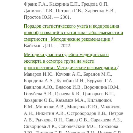
Франк Г.А., Какорина Е.П., Грецова О.П.,
Данилова Т.В., Петрова Г.В., Харченко Н.В.,
Простов Ю.И. — 2001.
Порядок статистического учета и кодирования
новообразований в статистике заболеваемости и
смертности : Методические рекомендации
/
Вайсман Д.Ш. — 2022.
Методика участия судебно-медицинского
эксперта в осмотре трупа на месте
происшествия : Методические рекомендации
/
Макаров И.Ю., Кочоян А.Л., Баранов М.Л.,
Бородина А.А., Буробин И.Н., Буруков Г.А.,
Вавилов А.Ю., Власюк И.В., Воронкина Ю.М.,
Голубева А.В., Грачева К.В., Григорьев В.П.,
Захаркин О.В., Казымов М.А., Кильдюшов
Е.М., Миненко А.В., Мищенко Е.Ю., Молотков
А.Н., Никитин А.В., Остробородов В.В., Петров
А.В., Рычкова О.Н., Савва О.В., Саракаева А.З.,
Скворцова Л.К., Соболевский М.С., Соколова
З.Ю., Туманов Э.В., Услонцев Д.Н., Цугуля С.В.,