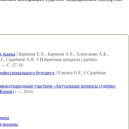
х рынка
/ Баринов Е.Х., Баринов А.Е., Алексанян А.К.,
., Скребнев А.В. // Избранные вопросы судебно-
— С. 17-18.
рофессионального будущего
/ Елкина О.Е. // Судебная
 международным участием «Актуальные вопросы судебно-
 Киров)
/ — 2010.
ицины
медицины