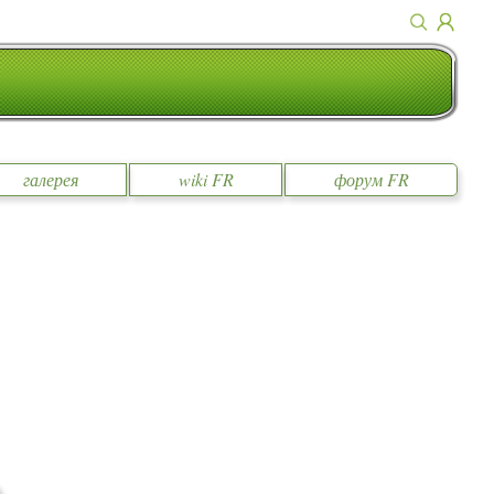
галерея
wiki FR
форум FR