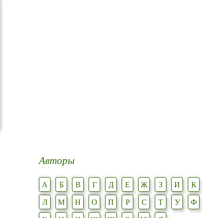
Авторы
А
Б
В
Г
Д
Е
Ж
З
И
К
Л
М
Н
О
П
Р
С
Т
У
Ф