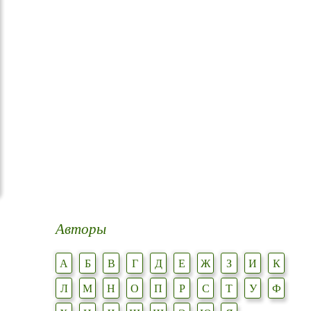
Авторы
А
Б
В
Г
Д
Е
Ж
З
И
К
Л
М
Н
О
П
Р
С
Т
У
Ф