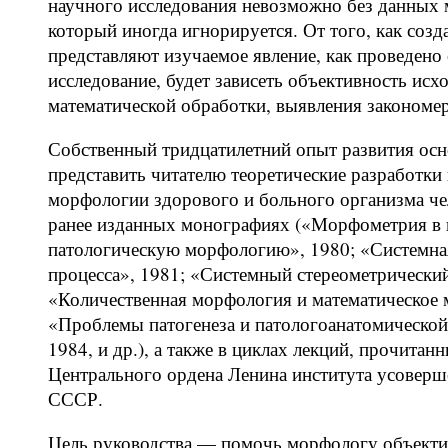
научного исследования невозможно без данных 
который иногда игнорируется. От того, как созд
представляют изучаемое явление, как проведено
исследование, будет зависеть объективность ис
математической обработки, выявления закономер
Собственный тридцатилетний опыт развития ос
представить читателю теоретические разработки 
морфологии здорового и больного организма чел
ранее изданных монографиях («Морфометрия в п
патологическую морфологию», 1980; «Системная
процесса», 1981; «Системный стереометрический
«Количественная морфология и математическое 
«Проблемы патогенеза и патологоанатомической
1984, и др.), а также в циклах лекций, прочита
Центрального ордена Ленина института усоверш
СССР.
Цель руководства — помочь морфологу объектив