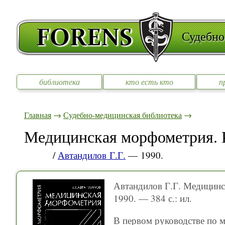
Судебно
библиотека
кто есть кто
п
Главная
→
Судебно-медицинская библиотека
→
Медицинская морфометрия. 
/
Автандилов Г.Г.
— 1990.
Автандилов Г.Г. Медицинс
1990. — 384 с.: ил.
В первом руководстве по