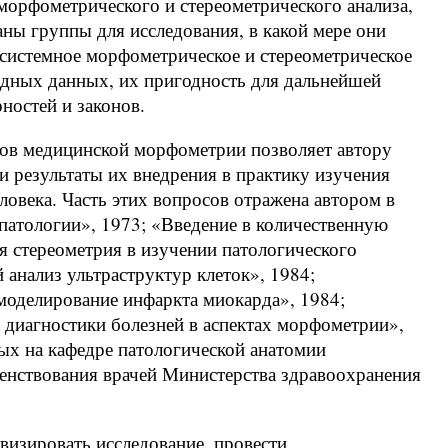
морфометрического и стереометрического анализа,
аны группы для исследования, в какой мере они
 системное морфометрическое и стереометрическое
ходных данных, их пригодность для дальнейшей
ностей и законов.
нов медицинской морфометрии позволяет автору
и результаты их внедрения в практику изучения
овека. Часть этих вопросов отражена автором в
атологии», 1973; «Введение в количественную
 стереометрия в изучении патологического
 анализ ультраструктур клеток», 1984;
моделирование инфаркта миокарда», 1984;
 диагностики болезней в аспектах морфометрии»,
нных на кафедре патологической анатомии
енствования врачей Министерства здравоохранения
изировать исследование, провести