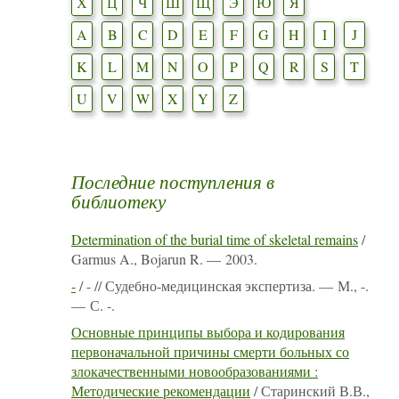
Х
Ц
Ч
Ш
Щ
Э
Ю
Я
A
B
C
D
E
F
G
H
I
J
K
L
M
N
O
P
Q
R
S
T
U
V
W
X
Y
Z
Последние поступления в
библиотеку
Determination of the burial time of skeletal remains
/
Garmus A., Bojarun R. — 2003.
-
/ - // Судебно-медицинская экспертиза. — М., -.
— С. -.
Основные принципы выбора и кодирования
первоначальной причины смерти больных со
злокачественными новообразованиями :
Методические рекомендации
/ Старинский В.В.,