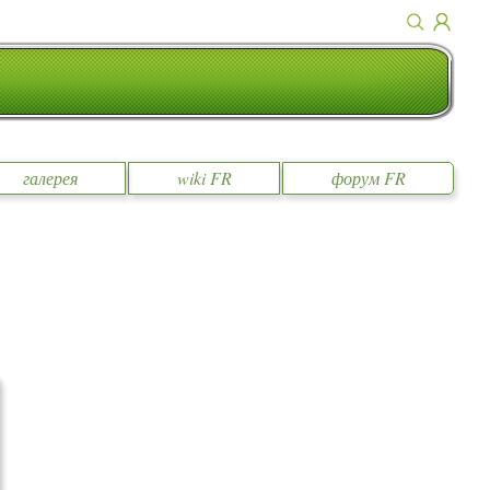
галерея
wiki FR
форум FR