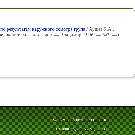
по результатам наружного осмотра трупа
/ Аушев Р.А.,
 медиков: тезисы докладов. — Владимир, 1996. — №2. — С.
Форум сообщества Forens.Ru
Литсалон судебных медиков