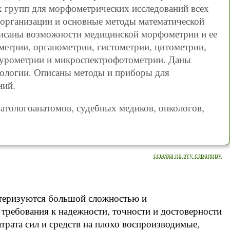
х групп для морфометрических исследований всех
организации и основные методы математической
писаны возможности медицинской морфометрии и ее
метрии, органометрии, гистометрии, цитометрии,
турометрии и микроспектрофотометрии. Даны
реологии. Описаны методы и приборы для
ний.
атологоанатомов, судебных медиков, онкологов,
ссылка на эту страницу
ктеризуются большой сложностью и
требования к надежности, точности и достоверности
трата сил и средств на плохо воспроизводимые,