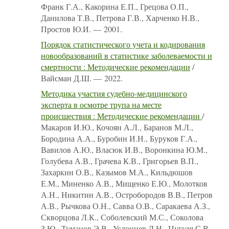
Франк Г.А., Какорина Е.П., Грецова О.П.,
Данилова Т.В., Петрова Г.В., Харченко Н.В.,
Простов Ю.И. — 2001.
Порядок статистического учета и кодирования
новообразований в статистике заболеваемости и
смертности : Методические рекомендации
/
Вайсман Д.Ш. — 2022.
Методика участия судебно-медицинского
эксперта в осмотре трупа на месте
происшествия : Методические рекомендации
/
Макаров И.Ю., Кочоян А.Л., Баранов М.Л.,
Бородина А.А., Буробин И.Н., Буруков Г.А.,
Вавилов А.Ю., Власюк И.В., Воронкина Ю.М.,
Голубева А.В., Грачева К.В., Григорьев В.П.,
Захаркин О.В., Казымов М.А., Кильдюшов
Е.М., Миненко А.В., Мищенко Е.Ю., Молотков
А.Н., Никитин А.В., Остробородов В.В., Петров
А.В., Рычкова О.Н., Савва О.В., Саракаева А.З.,
Скворцова Л.К., Соболевский М.С., Соколова
З.Ю., Туманов Э.В., Услонцев Д.Н., Цугуля С.В.,