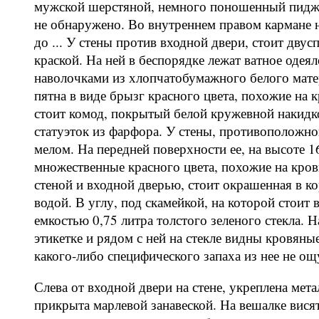
мужской шерстяной, немного поношенный пиджа
не обнаружено. Во внутреннем правом кармане на
до ... У стены против входной двери, стоит дву
краской. На ней в беспорядке лежат ватное одеял
наволочками из хлопчатобумажного белого мат
пятна в виде брызг красного цвета, похожие на
стоит комод, покрытый белой кружевной накидко
статуэток из фарфора. У стены, противоположной
мелом. На передней поверхности ее, на высоте 1
множественные красного цвета, похожие на кровь
стеной и входной дверью, стоит окрашенная в ко
водой. В углу, под скамейкой, на которой стоит 
емкостью 0,75 литра толстого зеленого стекла. 
этикетке и рядом с ней на стекле видны кровяные
какого-либо специфического запаха из нее не ощ
Слева от входной двери на стене, укреплена мет
прикрыта марлевой занавеской. На вешалке висят