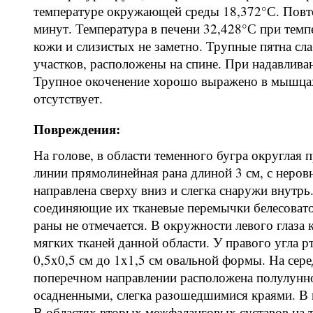
температуре окружающей среды 18,372°С. Повт
минут. Температура в печени 32,428°С при те
кожи и слизистых не заметно. Трупные пятна сл
участков, расположены на спине. При надавливан
Трупное окоченение хорошо выражено в мышцах
отсутствует.
Повреждения:
На голове, в области теменного бугра округлая 
линии прямолинейная рана длиной 3 см, с неро
направлена сверху вниз и слегка снаружи внутр
соединяющие их тканевые перемычки белесоватог
раны не отмечается. В окружности левого глаза 
мягких тканей данной области. У правого угла 
0,5x0,5 см до 1x1,5 см овальной формы. На сер
поперечном направлении расположена полулунно
осадненными, слегка разошедшимися краями. В 
В областях вторых межфаланговых суставов на т