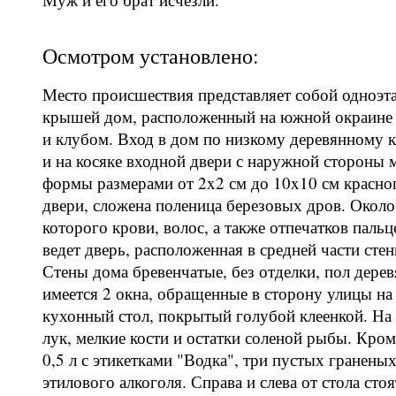
Осмотром установлено:
Место происшествия представляет собой одноэт
крышей дом, расположенный на южной окраине с
и клубом. Вход в дом по низкому деревянному к
и на косяке входной двери с наружной стороны
формы размерами от 2x2 см до 10x10 см красног
двери, сложена поленица березовых дров. Около
которого крови, волос, а также отпечатков паль
ведет дверь, расположенная в средней части ст
Стены дома бревенчатые, без отделки, пол дере
имеется 2 окна, обращенные в сторону улицы на
кухонный стол, покрытый голубой клеенкой. На 
лук, мелкие кости и остатки соленой рыбы. Кром
0,5 л с этикетками "Водка", три пустых гранены
этилового алкоголя. Справа и слева от стола ст