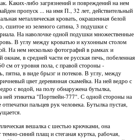
к. Каких-либо загрязнений и повреждений на нем
йден пропуск ... на имя П., 32 лет, действительный
спальная металлическая кровать, окрашенная белой
о, сшитое из зеленого сатина, 3 подушки с
ериала. На наволочке одной подушки множественные
 кровь. В углу между кроватью и кухонным столом
й. На нем несколько фотографий в рамках и
 окнам, в средней части ее русская печь, побеленная
60 см от уровня пола, с правой стороны -
, пятна, в виде брызг и потеков. В углу, между
ричневый цвет деревянная скамейка. На ней ведро с
ведро с водой, на полу обнаружена бутылка,
На ней этикетка "Портвейн-777". С одной стороны на
 отпечатки пальцев рук человека. Бутылка пустая,
ущается.
аллическая вешалка с шестью крючками, она
 темно-синий плащ и стеганая куртка, рабочая,