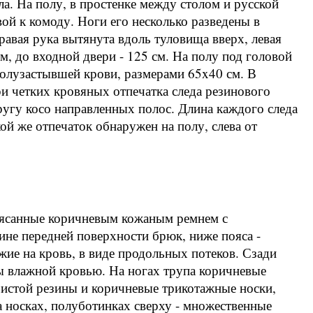
а. На полу, в простенке между столом и русской
ой к комоду. Ноги его несколько разведены в
равая рука вытянута вдоль туловища вверх, левая
см, до входной двери - 125 см. На полу под головой
 полузастывшей крови, размерами 65x40 см. В
ри четких кровяных отпечатка следа резинового
ругу косо направленных полос. Длина каждого следа
ой же отпечаток обнаружен на полу, слева от
оясанные коричневым кожаным ремнем с
ине передней поверхности брюк, ниже пояса -
жие на кровь, в виде продольных потеков. Сзади
ы влажной кровью. На ногах трупа коричневые
истой резины и коричневые трикотажные носки,
а носках, полуботинках сверху - множественные