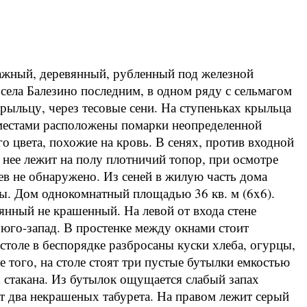
ажный, деревянный, рубленный под железной
ела Балезино последним, в одном ряду с сельмагом
рыльцу, через тесовые сени. На ступеньках крыльца
 местами расположены помарки неопределенной
о цвета, похожие на кровь. В сенях, против входной
 нее лежит на полу плотничий топор, при осмотре
цев не обнаружено. Из сеней в жилую часть дома
ены. Дом однокомнатный площадью 36 кв. м (6x6).
вянный не крашенный. На левой от входа стене
 юго-запад. В простенке между окнами стоит
столе в беспорядке разбросаны куски хлеба, огурцы,
е того, на столе стоят три пустые бутылки емкостью
х стакана. Из бутылок ощущается слабый запах
оят два некрашеных табурета. На правом лежит серый