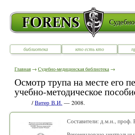
Судебно
библиотека
кто есть кто
п
Главная
→
Судебно-медицинская библиотека
→
Осмотр трупа на месте его п
учебно-методическое пособи
/
Витер В.И.
— 2008.
Составители: д.м.н., проф.
Рекомендовано центральн