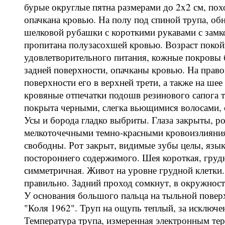
бурые округлые пятна размерами до 2x2 см, по
опачкана кровью. На полу под спиной трупа, о
шелковой рубашки с короткими рукавами с замк
пропитана полузасохшей кровью. Возраст покойн
удовлетворительного питания, кожные покровы б
задней поверхности, опачканы кровью. На правом
поверхности его в верхней трети, а также на шее
кровяные отпечатки подошв резинового сапога та
покрыта черными, слегка вьющимися волосами, 
Усы и борода гладко выбриты. Глаза закрыты, ро
мелкоточечными темно-красными кровоизлияния
свободны. Рот закрыт, видимые зубы целы, язык 
постороннего содержимого. Шея короткая, груд
симметричная. Живот на уровне грудной клетк
правильно. Задний проход сомкнут, в окружност
У основания большого пальца на тыльной поверх
"Коля 1962". Труп на ощупь теплый, за исключе
Температура трупа, измеренная электронным тер