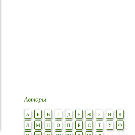
Авторы
А
Б
В
Г
Д
Е
Ж
З
И
К
Л
М
Н
О
П
Р
С
Т
У
Ф