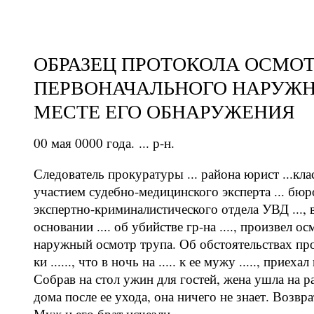
ОБРАЗЕЦ ПРОТОКОЛА ОСМО
ПЕРВОНАЧАЛЬНОГО НАРУЖН
МЕСТЕ ЕГО ОБНАРУЖЕНИЯ
00 мая 0000 года. ... р-н.
Следователь прокуратуры ... района юрист ...клас
участием судебно-медицинского эксперта ... бюро
экспертно-криминалистического отдела УВД ..., в
основании .... об убийстве гр-на ...., произвел
наружный осмотр трупа. Об обстоятельствах про
ки ......, что в ночь на ..... к ее мужу ....., приех
Собрав на стол ужин для гостей, жена ушла на 
дома после ее ухода, она ничего не знает. Возвр
Муж и его брат исчезли.