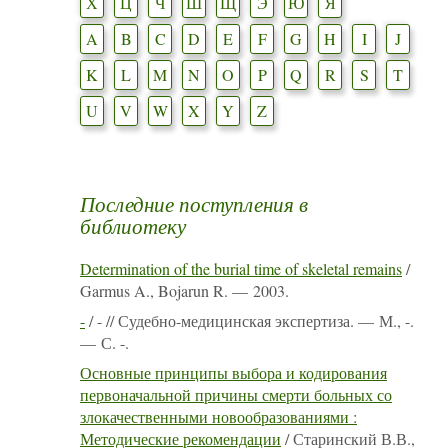
Х
Ц
Ч
Ш
Щ
Э
Ю
Я
A
B
C
D
E
F
G
H
I
J
K
L
M
N
O
P
Q
R
S
T
U
V
W
X
Y
Z
Последние поступления в
библиотеку
Determination of the burial time of skeletal remains
/
Garmus A., Bojarun R. — 2003.
-
/ - // Судебно-медицинская экспертиза. — М., -.
— С. -.
Основные принципы выбора и кодирования
первоначальной причины смерти больных со
злокачественными новообразованиями :
Методические рекомендации
/ Старинский В.В.,