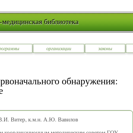
-медицинская библиотека
рограммы
организации
законы
ервоначального обнаружения:
е
 В.И. Витер, к.м.н. А.Ю. Вавилов
ым координационным методическим советом ГОУ