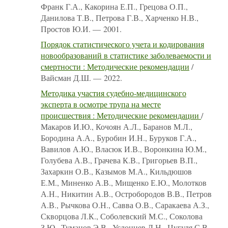
Франк Г.А., Какорина Е.П., Грецова О.П.,
Данилова Т.В., Петрова Г.В., Харченко Н.В.,
Простов Ю.И. — 2001.
Порядок статистического учета и кодирования
новообразований в статистике заболеваемости и
смертности : Методические рекомендации
/
Вайсман Д.Ш. — 2022.
Методика участия судебно-медицинского
эксперта в осмотре трупа на месте
происшествия : Методические рекомендации
/
Макаров И.Ю., Кочоян А.Л., Баранов М.Л.,
Бородина А.А., Буробин И.Н., Буруков Г.А.,
Вавилов А.Ю., Власюк И.В., Воронкина Ю.М.,
Голубева А.В., Грачева К.В., Григорьев В.П.,
Захаркин О.В., Казымов М.А., Кильдюшов
Е.М., Миненко А.В., Мищенко Е.Ю., Молотков
А.Н., Никитин А.В., Остробородов В.В., Петров
А.В., Рычкова О.Н., Савва О.В., Саракаева А.З.,
Скворцова Л.К., Соболевский М.С., Соколова
З.Ю., Туманов Э.В., Услонцев Д.Н., Цугуля С.В.,