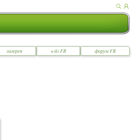
галерея
wiki FR
форум FR