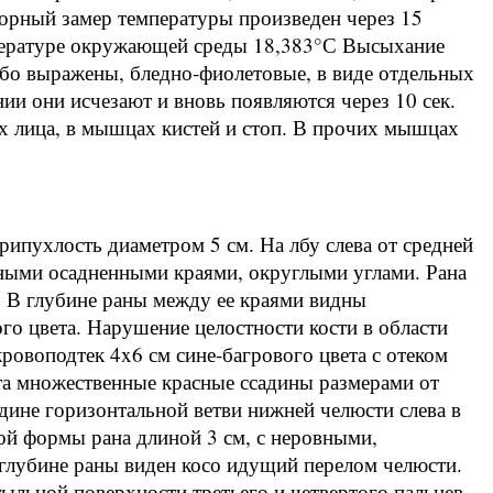
орный замер температуры произведен через 15
мпературе окружающей среды 18,383°С Высыхание
або выражены, бледно-фиолетовые, в виде отдельных
ии они исчезают и вновь появляются через 10 сек.
 лица, в мышцах кистей и стоп. В прочих мышцах
припухлость диаметром 5 см. На лбу слева от средней
вными осадненными краями, округлыми углами. Рана
ь. В глубине раны между ее краями видны
о цвета. Нарушение целостности кости в области
кровоподтек 4x6 см сине-багрового цвета с отеком
рта множественные красные ссадины размерами от
едине горизонтальной ветви нижней челюсти слева в
й формы рана длиной 3 см, с неровными,
глубине раны виден косо идущий перелом челюсти.
ыльной поверхности третьего и четвертого пальцев