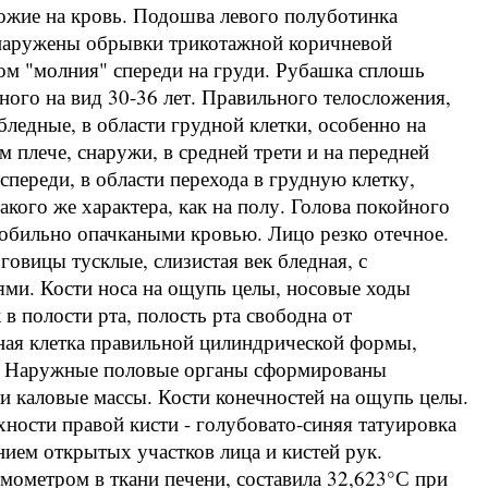
хожие на кровь. Подошва левого полуботинка
бнаружены обрывки трикотажной коричневой
ом "молния" спереди на груди. Рубашка сплошь
ого на вид 30-36 лет. Правильного телосложения,
ледные, в области грудной клетки, особенно на
 плече, снаружи, в средней трети и на передней
 спереди, в области перехода в грудную клетку,
кого же характера, как на полу. Голова покойного
обильно опачкаными кровью. Лицо резко отечное.
говицы тусклые, слизистая век бледная, с
ми. Кости носа на ощупь целы, носовые ходы
в полости рта, полость рта свободна от
ная клетка правильной цилиндрической формы,
и. Наружные половые органы сформированы
и каловые массы. Кости конечностей на ощупь целы.
ности правой кисти - голубовато-синяя татуировка
нием открытых участков лица и кистей рук.
мометром в ткани печени, составила 32,623°С при