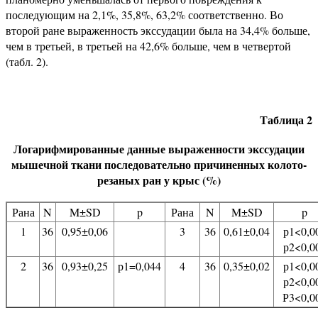
последующим на 2,1%, 35,8%, 63,2% соответственно. Во
второй ране выраженность экссудации была на 34,4% больше,
чем в третьей, в третьей на 42,6% больше, чем в четвертой
(табл. 2).
Таблица 2
Логарифмированные данные выраженности экссудации
мышечной ткани последовательно причиненных колото-
резаных ран у крыс (%)
Рана
N
M±SD
p
Рана
N
M±SD
p
1
36
0,95±0,06
3
36
0,61±0,04
р1<0,0
р2<0,0
2
36
0,93±0,25
р1=0,044
4
36
0,35±0,02
р1<0,0
р2<0,0
Р3<0,0