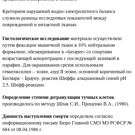
Критерием нарушений водно-электролитного баланса
служила разница исследуемых показателей между
поврежденной и интактной тканью.
Гистологическое исследование
материала осуществляли
путем фиксации мышечной ткани в 10% нейтральном
формалине, обезжиривании в «батарее» со спиртами
возрастающей концентрации с последующей заливкой в
парафин. Для окрашивания срезов использовали
гематоксилин – эозин, азур II эозин, основной коричневый по
Бисмарк – Брауну, реактив Шиффа, альциановый синий рH
2,5, Шифф-реакцию.
Определение степени дегрануляции тучных клеток
производилось по методу Шпак С.И., Проценко В.А., (1980).
Давность наступления смерти
определяли
согласно
информационному письму Бюро Главной СМЭ МЗ РСФСР №
684 от 08.04.1986 г.