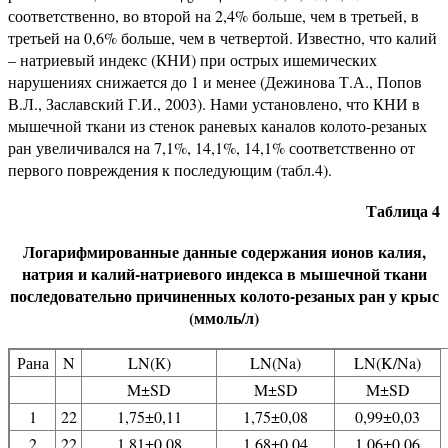
соответственно, во второй на 2,4% больше, чем в третьей, в
третьей на 0,6% больше, чем в четвертой. Известно, что калий
– натриевый индекс (КНИ) при острых ишемических
нарушениях снижается до 1 и менее (Дежинова Т.А., Попов
В.Л., Заславский Г.И., 2003). Нами установлено, что КНИ в
мышечной ткани из стенок раневых каналов колото-резаных
ран увеличивался на 7,1%, 14,1%, 14,1% соответственно от
первого повреждения к последующим (табл.4).
Таблица 4
Логарифмированные данные содержания ионов калия,
натрия и калий-натриевого индекса в мышечной ткани
последовательно причиненных колото-резаных ран у крыс
(ммоль/л)
Рана
N
LN(К)
LN(Na)
LN(K/Na)
M±SD
M±SD
M±SD
1
22
1,75±0,11
1,75±0,08
0,99±0,03
2
22
1,81±0,08
1,68±0,04
1,06±0,06