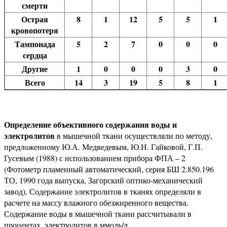
смерти
Острая
8
1
12
5
5
1
кровопотеря
Тампонада
5
2
7
0
0
0
сердца
Другие
1
0
0
0
3
0
Всего
14
3
19
5
8
1
Определение объективного содержания воды и
электролитов
в мышечной ткани осуществляли по методу,
предложенному Ю.А. Медведевым, Ю.Н. Гайковой, Г.П.
Гусевым (1988) с использованием прибора ФПА – 2
(Фотометр пламенный автоматический, серия БШ 2.850.196
ТО, 1990 года выпуска, Загорский оптико-механический
завод). Содержание электролитов в тканях определяли в
расчете на массу влажного обезжиренного вещества.
Содержание воды в мышечной ткани рассчитывали в
процентах, электролитов в ммоль/л.