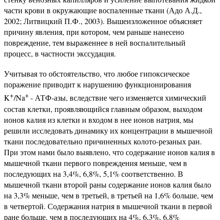
части крови в окружающие воспаленные ткани (Адо А.Д.,
2002; Литвицкий П.Ф., 2003). Вышеизложенное объясняет
причину явления, при котором, чем раньше нанесено
повреждение, тем выраженнее в ней воспалительный
процесс, в частности экссудация.
Учитывая то обстоятельство, что любое гипоксическое
поражение приводит к нарушению функционирования
+
+
K
/Na
- АТФ-азы, вследствие чего изменяется химический
состав клетки, проявляющийся главным образом, выходом
ионов калия из клетки и входом в нее ионов натрия, мы
решили исследовать динамику их концентрации в мышечной
ткани последовательно причиненных колото-резаных ран.
При этом нами было выявлено, что содержание ионов калия в
мышечной ткани первого повреждения меньше, чем в
последующих на 3,4%, 6,8%, 5,1% соответственно. В
мышечной ткани второй раны содержание ионов калия было
на 3,3% меньше, чем в третьей, в третьей на 1,6% больше, чем
в четвертой. Содержания натрия в мышечной ткани в первой
ране больше, чем в последующих на 4%, 6,3%, 6,8%