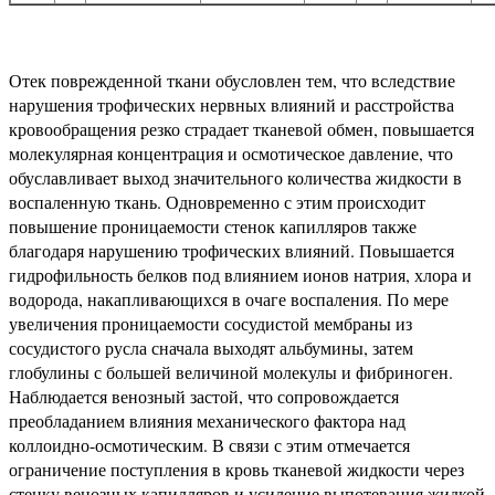
Отек поврежденной ткани обусловлен тем, что вследствие
нарушения трофических нервных влияний и расстройства
кровообращения резко страдает тканевой обмен, повышается
молекулярная концентрация и осмотическое давление, что
обуславливает выход значительного количества жидкости в
воспаленную ткань. Одновременно с этим происходит
повышение проницаемости стенок капилляров также
благодаря нарушению трофических влияний. Повышается
гидрофильность белков под влиянием ионов натрия, хлора и
водорода, накапливающихся в очаге воспаления. По мере
увеличения проницаемости сосудистой мембраны из
сосудистого русла сначала выходят альбумины, затем
глобулины с большей величиной молекулы и фибриноген.
Наблюдается венозный застой, что сопровождается
преобладанием влияния механического фактора над
коллоидно-осмотическим. В связи с этим отмечается
ограничение поступления в кровь тканевой жидкости через
стенку венозных капилляров и усиление выпотевания жидкой