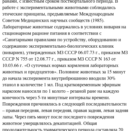
ранами, с известным сроком постмортального периода. В
работе с экспериментальными животными соблюдались
этические принципы, предъявляемые Международным
Советом Медицинских научных сообществ (1985).
Лабораторные животные содержались в условиях вивария на
стационарном рационе питания в соответствии с
«Санитарными правилами по устройству, оборудованию и
содержанию экспериментально-биологических клиник
(вивариев), утвержденных МЗ СССР 06.07.73 г., приказом МЗ
СССР N 755 от 12.08.77 г., приказом МЗ СССР N 163 от
10.03.66 г. «О суточных нормах кормления лабораторных
животных и продуцентов». Половине животных за 15 минут
до начала эксперимента внутрибрюшинно вводили 30%
этанол в количестве 1 мл. Под кратковременным эфирным
наркозом наносили по 1 колото – резаной ране на каждую
конечность через 5-ти минутные интервалы времени.
Повреждения причинялись в следующей последовательности
– правая передняя, левая передняя, правая задняя, левая задняя
лапы. Через пять минут после последнего повреждения
животное умерщвлялось декапитацией. Общая
продолжительность травматического периода составляла 20