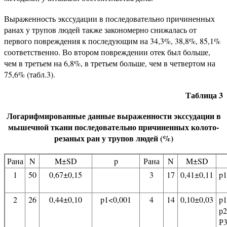
Выраженность экссудации в последовательно причиненных
ранах у трупов людей также закономерно снижалась от
первого повреждения к последующим на 34,3%, 38,8%, 85,1%
соответственно. Во втором повреждении отек был больше,
чем в третьем на 6,8%, в третьем больше, чем в четвертом на
75,6% (табл.3).
Таблица 3
Логарифмированные данные выраженности экссудации в
мышечной ткани последовательно причиненных колото-
резаных ран у трупов людей (%)
Рана
N
M±SD
p
Рана
N
M±SD
1
50
0,67±0,15
3
17
0,41±0,11
p1
2
26
0,44±0,10
p1<0,001
4
14
0,10±0,03
p1
р2
Р3