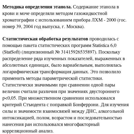
Методика определения этанола.
Содержание этанола в
крови и моче определяли методом газожидкостной
хроматографии с использованием прибора ЛХМ - 2000 (гос.
номер 39, 2004 год выпуска, г. Москва).
Статистическая обработка результатов
проводилась с
помощью пакета статистических программ Statistica 6,0
(StatSoft) (лицензионный № 31415926535897). Поскольку
распределение ряда изученных показателей, выраженных в
абсолютных единицах, было вариабельным, выполнялась
логарифмическая трансформация данных. Это позволило
применить методы параметрической статистики.
Статистически значимыми при сравнении одной пары
величин считали различия при значениях двустороннего
p<0,05. При множественном сравнении использовался
критерий Стъюдента с поправкой Бонферрони. Для изучения
силы и значимости взаимосвязей между ДНС, алкогольной
интоксикацией, полом, возрастом и последовательностью
нанесения ран использовался многофакторный
корреляционный анализ.