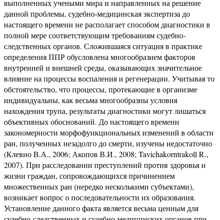
выполненных учеными мира и направленных на решение
данной проблемы, судебно-медицинская экспертиза до
настоящего времени не располагает способом диагностики в
полной мере соответствующим требованиям судебно-
следственных органов. Сложившаяся ситуация в практике
определения ППР обусловлена многообразием факторов
внутренней и внешней среды, оказывающих значительное
влияние на процессы воспаления и регенерации. Учитывая то
обстоятельство, что процессы, протекающие в организме
индивидуальны, как весьма многообразны условия
нахождения трупа, результаты диагностики могут лишаться
объективных обоснований. До настоящего времени
закономерности морфофункциональных изменений в области
ран, полученных незадолго до смерти, изучены недостаточно
(Клевно В.А., 2006; Акопов В.И., 2008; Tavichakorntrakoll R.,
2007). При расследовании преступлений против здоровья и
жизни граждан, сопровождающихся причинением
множественных ран (нередко несколькими субъектами),
возникает вопрос о последовательности их образования.
Установление данного факта является весьма ценным для
судебно-следственных и судебно-медицинских органов при