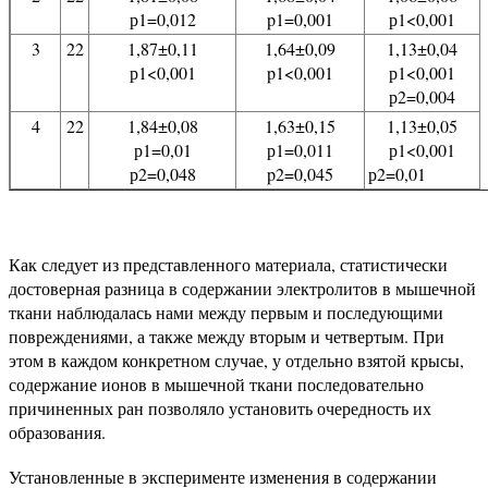
р1=0,012
p1=0,001
р1<0,001
3
22
1,87±0,11
1,64±0,09
1,13±0,04
р1<0,001
p1<0,001
р1<0,001
р2=0,004
4
22
1,84±0,08
1,63±0,15
1,13±0,05
р1=0,01
р1=0,011
р1<0,001
р2=0,048
p2=0,045
р2=0,01
Как следует из представленного материала, статистически
достоверная разница в содержании электролитов в мышечной
ткани наблюдалась нами между первым и последующими
повреждениями, а также между вторым и четвертым. При
этом в каждом конкретном случае, у отдельно взятой крысы,
содержание ионов в мышечной ткани последовательно
причиненных ран позволяло установить очередность их
образования.
Установленные в эксперименте изменения в содержании