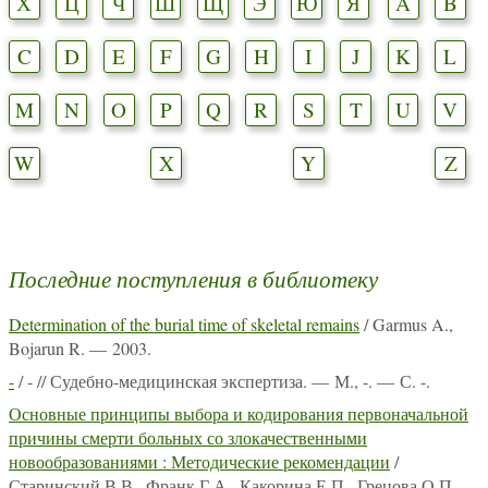
Х
Ц
Ч
Ш
Щ
Э
Ю
Я
A
B
C
D
E
F
G
H
I
J
K
L
M
N
O
P
Q
R
S
T
U
V
W
X
Y
Z
Последние поступления в библиотеку
Determination of the burial time of skeletal remains
/ Garmus A.,
Bojarun R. — 2003.
-
/ - // Судебно-медицинская экспертиза. — М., -. — С. -.
Основные принципы выбора и кодирования первоначальной
причины смерти больных со злокачественными
новообразованиями : Методические рекомендации
/
Старинский В.В., Франк Г.А., Какорина Е.П., Грецова О.П.,