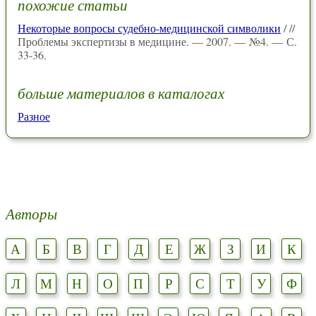
похожие статьи
Некоторые вопросы судебно-медицинской символики
/ //
Проблемы экспертизы в медицине. — 2007. — №4. — С.
33-36.
больше материалов в каталогах
Разное
Авторы
А
Б
В
Г
Д
Е
Ж
З
И
К
Л
М
Н
О
П
Р
С
Т
У
Ф