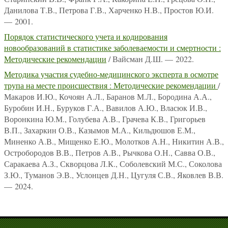
Данилова Т.В., Петрова Г.В., Харченко Н.В., Простов Ю.И.
— 2001.
Порядок статистического учета и кодирования
новообразований в статистике заболеваемости и смертности :
Методические рекомендации
/ Вайсман Д.Ш. — 2022.
Методика участия судебно-медицинского эксперта в осмотре
трупа на месте происшествия : Методические рекомендации
/
Макаров И.Ю., Кочоян А.Л., Баранов М.Л., Бородина А.А.,
Буробин И.Н., Буруков Г.А., Вавилов А.Ю., Власюк И.В.,
Воронкина Ю.М., Голубева А.В., Грачева К.В., Григорьев
В.П., Захаркин О.В., Казымов М.А., Кильдюшов Е.М.,
Миненко А.В., Мищенко Е.Ю., Молотков А.Н., Никитин А.В.,
Остробородов В.В., Петров А.В., Рычкова О.Н., Савва О.В.,
Саракаева А.З., Скворцова Л.К., Соболевский М.С., Соколова
З.Ю., Туманов Э.В., Услонцев Д.Н., Цугуля С.В., Яковлев В.В.
— 2024.