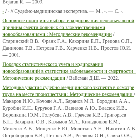
Bojarun R. — 2003.
-
/ - // Судебно-медицинская экспертиза. — М., -. — С. -.
Основные принципы выбора и кодирования первоначальной
причины смерти больных со злокачественными
новообразованиями : Методические рекомендации
/
Старинский В.В., Франк Г.А., Какорина Е.П., Грецова О.П.,
Данилова Т.В., Петрова Г.В., Харченко Н.В., Простов Ю.И.
— 2001.
Порядок статистического учета и кодирования
новообразований в статистике заболеваемости и смертности :
Методические рекомендации
/ Вайсман Д.Ш. — 2022.
Методика участия судебно-медицинского эксперта в осмотре
трупа на месте происшествия : Методические рекомендации
/
Макаров И.Ю., Кочоян А.Л., Баранов М.Л., Бородина А.А.,
Буробин И.Н., Буруков Г.А., Вавилов А.Ю., Власюк И.В.,
Воронкина Ю.М., Голубева А.В., Грачева К.В., Григорьев
В.П., Захаркин О.В., Казымов М.А., Кильдюшов Е.М.,
Миненко А.В., Мищенко Е.Ю., Молотков А.Н., Никитин А.В.,
Остробородов В.В., Петров А.В., Рычкова О.Н., Савва О.В.,