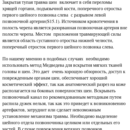
Закрытая тупая травма шеи включает в себя переломы
хрящей гортани, подъязычной кости, поперечного отростка
первого шейного позвонка слева с разрывом левой
позвоночной артерии(S15.1). Источником кровотечения в
полость черепа является разорванная позвоночная артерия вне
полости черепа. Местом приложения травмирующей силы
является область суставного отростка нижней челюсти,
поперечный отросток первого шейного позвонка слева.
По нашему мнению в подобных случаях необходимо
использовать метод Медведева для вскрытия мягких тканей
головы и шеи. Это дает очень хорошую обзорность, доступ к
поврежденным органам шеи, обеспечивает хороший
косметический эффект, так как анатомический разрез на коже
располагается на боковых поверхностях шеи. Вскрывать
позвоночный канал по рекомендованным методикам путем
распила дужек нельзя, так как это приведет к возникновению
артефактов, затруднит или сделает невозможным
установление механизма травмы. Необходимо выделение
шейного отдела позвоночника целиком или отдельных его
частей. В случае повреждения верхних позвонков