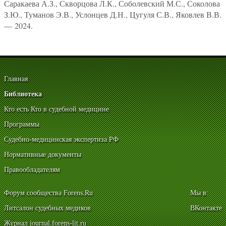
Саракаева А.З., Скворцова Л.К., Соболевский М.С., Соколова
З.Ю., Туманов Э.В., Услонцев Д.Н., Цугуля С.В., Яковлев В.В.
— 2024.
Главная
Библиотека
Кто есть Кто в судебной медицине
Программы
Судебно-медицинская экспертиза РФ
Нормативные документы
Правообладателям
Форум сообщества Forens.Ru
Мы в:
Литсалон судебных медиков
ВКонтакте
Журнал journal.forens-lit.ru