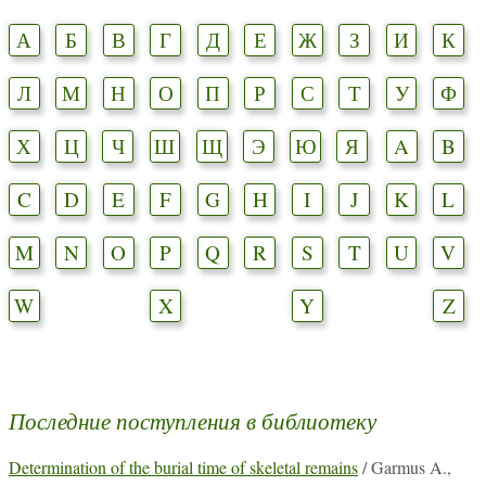
А
Б
В
Г
Д
Е
Ж
З
И
К
Л
М
Н
О
П
Р
С
Т
У
Ф
Х
Ц
Ч
Ш
Щ
Э
Ю
Я
A
B
C
D
E
F
G
H
I
J
K
L
M
N
O
P
Q
R
S
T
U
V
W
X
Y
Z
Последние поступления в библиотеку
Determination of the burial time of skeletal remains
/ Garmus A.,