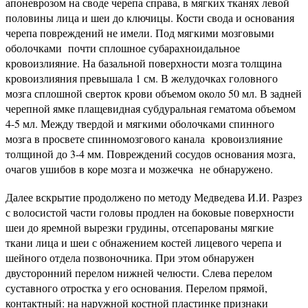
апоневрозом на своде черепа справа, в мягких тканях левой
половины лица и шеи до ключицы. Кости свода и основания
черепа повреждений не имели. Под мягкими мозговыми
оболочками почти сплошное субарахноидальное
кровоизлияние. На базальной поверхности мозга толщина
кровоизлияния превышала 1 см. В желудочках головного
мозга сплошной сверток крови объемом около 50 мл. В задней
черепной ямке плащевидная субдуральная гематома объемом
4-5 мл. Между твердой и мягкими оболочками спинного
мозга в просвете спинномозгового канала кровоизлияние
толщиной до 3-4 мм. Повреждений сосудов основания мозга,
очагов ушибов в коре мозга и мозжечка не обнаружено.
Далее вскрытие продолжено по методу Медведева И.И. Разрез
с волосистой части головы продлен на боковые поверхности
шеи до яремной вырезки грудины, отсепарованы мягкие
ткани лица и шеи с обнажением костей лицевого черепа и
шейного отдела позвоночника. При этом обнаружен
двусторонний перелом нижней челюсти. Слева перелом
суставного отростка у его основания. Перелом прямой,
контактный: на наружной костной пластинке признаки