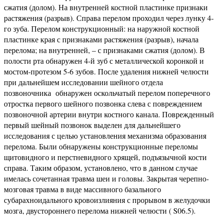
сжатия (долом). На внутренней костной пластинке признаки
растяжения (разрыв). Справа перелом проходил через лунку 4-
го зуба. Перелом конструкционный: на наружной костной
пластинке края с признаками растяжения (разрыв), начала
перелома; на внутренней, – с признаками сжатия (долом). В
полости рта обнаружен 4-й зуб с металлической коронкой и
мостом-протезом 5-6 зубов. После удаления нижней челюсти
при дальнейшем исследовании шейного отдела
позвоночника обнаружен оскольчатый перелом поперечного
отростка первого шейного позвонка слева с повреждением
позвоночной артерии внутри костного канала. Поврежденный
первый шейный позвонок выделен для дальнейшего
исследования с целью установления механизма образования
перелома. Были обнаружены конструкционные переломы
щитовидного и перстневидного хрящей, подъязычной кости
справа. Таким образом, установлено, что в данном случае
имелась сочетанная травма шеи и головы. Закрытая черепно-
мозговая травма в виде массивного базального
субарахноидального кровоизлияния с прорывом в желудочки
мозга, двустороннего перелома нижней челюсти ( S06.5).