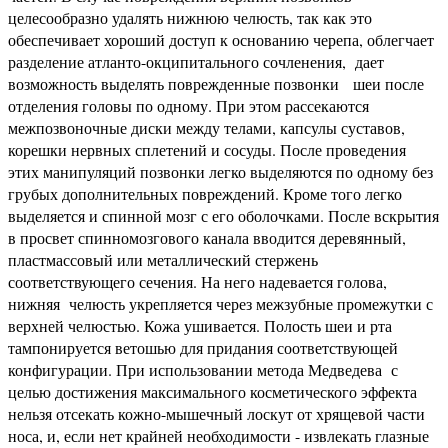
целесообразно удалять нижнюю челюсть, так как это
обеспечивает хороший доступ к основанию черепа, облегчает
разделение атланто-окципитального сочленения, дает
возможность выделять поврежденные позвонки шеи после
отделения головы по одному. При этом рассекаются
межпозвоночные диски между телами, капсулы суставов,
корешки нервных сплетений и сосуды. После проведения
этих манипуляций позвонки легко выделяются по одному без
грубых дополнительных повреждений. Кроме того легко
выделяется и спинной мозг с его оболочками. После вскрытия
в просвет спинномозгового канала вводится деревянный,
пластмассовый или металлический стержень
соответствующего сечения. На него надевается голова,
нижняя челюсть укрепляется через межзубные промежутки с
верхней челюстью. Кожа ушивается. Полость шеи и рта
тампонируется ветошью для придания соответствующей
конфигурации. При использовании метода Медведева с
целью достижения максимального косметического эффекта
нельзя отсекать кожно-мышечный лоскут от хрящевой части
носа, и, если нет крайней необходимости - извлекать глазные