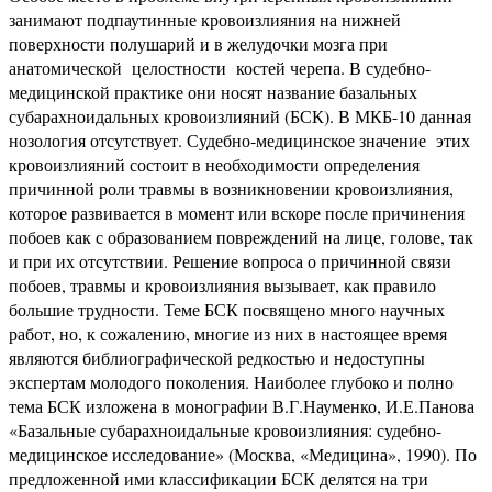
занимают подпаутинные кровоизлияния на нижней
поверхности полушарий и в желудочки мозга при
анатомической целостности костей черепа. В судебно-
медицинской практике они носят название базальных
субарахноидальных кровоизлияний (БСК). В МКБ-10 данная
нозология отсутствует. Судебно-медицинское значение этих
кровоизлияний состоит в необходимости определения
причинной роли травмы в возникновении кровоизлияния,
которое развивается в момент или вскоре после причинения
побоев как с образованием повреждений на лице, голове, так
и при их отсутствии. Решение вопроса о причинной связи
побоев, травмы и кровоизлияния вызывает, как правило
большие трудности. Теме БСК посвящено много научных
работ, но, к сожалению, многие из них в настоящее время
являются библиографической редкостью и недоступны
экспертам молодого поколения. Наиболее глубоко и полно
тема БСК изложена в монографии В.Г.Науменко, И.Е.Панова
«Базальные субарахноидальные кровоизлияния: судебно-
медицинское исследование» (Москва, «Медицина», 1990). По
предложенной ими классификации БСК делятся на три