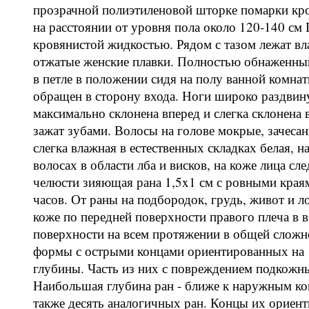
прозрачной полиэтиленовой шторке помарки кро
на расстоянии от уровня пола около 120-140 см 
кровянистой жидкостью. Рядом с тазом лежат 
отжатые женские плавки. Полностью обнаженный
в петле в положении сидя на полу ванной комнат
обращен в сторону входа. Ноги широко раздвин
максимально склонена вперед и слегка склонена 
зажат зубами. Волосы на голове мокрые, зачесан
слегка влажная в естественных складках белая, 
волосах в области лба и висков, на коже лица с
челюсти зияющая рана 1,5x1 см с ровными края
часов. От раны на подбородок, грудь, живот и л
коже по передней поверхности правого плеча в в
поверхности на всем протяжении в общей сложн
формы с острыми концами ориентированных на 1
глубины. Часть из них с повреждением подкожн
Наибольшая глубина ран - ближе к наружным ко
также десять аналогичных ран. Концы их ориент