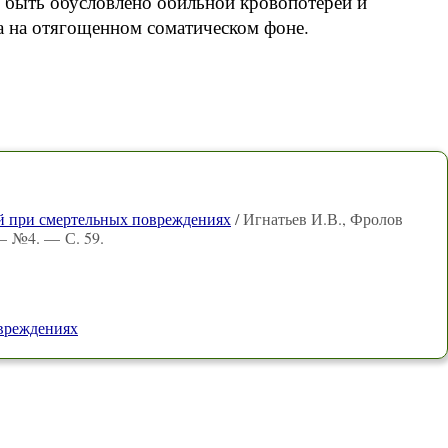
 быть обусловлено обильной кровопотерей и
а на отягощенном соматическом фоне.
ей при смертельных повреждениях
/ Игнатьев И.В., Фролов
 — №4. — С. 59.
вреждениях