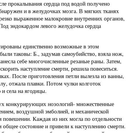
ле прокалывания сердца под водой получено
бнаружен и в желудочках мозга. В мягких тканях
резко выраженное малокровие внутренних органов,
 Под эндокардом левого желудочка сердца
ированы единственно возможные в этом
были таковы: Б., задумав самоубийство, взяла нож,
 нанесла себе многочисленные резаные раны. Затем,
ускорить наступление смерти, решила повеситься.
улках. После приготовления петли вылезла из ванны,
олу, отжала плавки. Потом чулки колготок
 и села на ягодицы.
двух конкурирующих нозологий- множественные
ением, воздушной эмболией, и механической
и повешении. Каждая из них могла по отдельности
и общее состояние и привели к наступлению смерти.