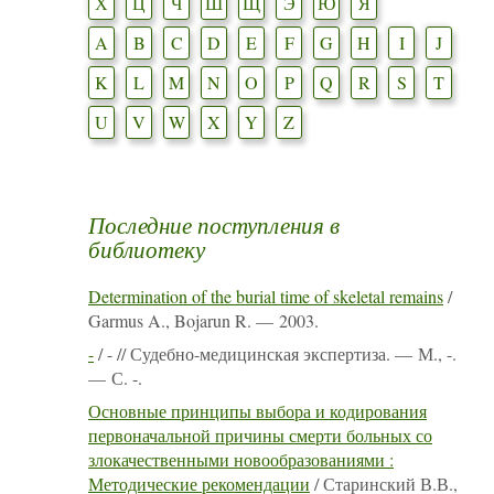
Х
Ц
Ч
Ш
Щ
Э
Ю
Я
A
B
C
D
E
F
G
H
I
J
K
L
M
N
O
P
Q
R
S
T
U
V
W
X
Y
Z
Последние поступления в
библиотеку
Determination of the burial time of skeletal remains
/
Garmus A., Bojarun R. — 2003.
-
/ - // Судебно-медицинская экспертиза. — М., -.
— С. -.
Основные принципы выбора и кодирования
первоначальной причины смерти больных со
злокачественными новообразованиями :
Методические рекомендации
/ Старинский В.В.,