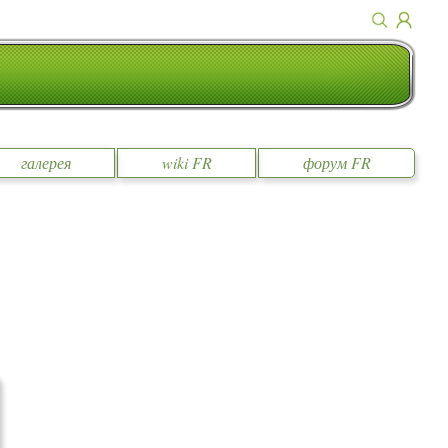
галерея
wiki FR
форум FR