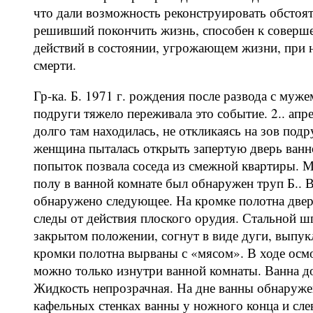
что дали возможность реконструировать обстояте
решивший покончить жизнь, способен к соверш
действий в состоянии, угрожающем жизни, при 
смерти.
Гр-ка. Б. 1971 г. рождения после развода с муже
подруги тяжело переживала это событие. 2.. апр
долго там находилась, не откликаясь на зов под
женщина пыталась открыть запертую дверь ванн
попыток позвала соседа из смежной квартиры. 
полу в ванной комнате был обнаружен труп Б.. 
обнаружено следующее. На кромке полотна двер
следы от действия плоского орудия. Стальной ш
закрытом положении, согнут в виде дуги, выпу
кромки полотна вырваны с «мясом». В ходе осмо
можно только изнутри ванной комнаты. Ванна д
Жидкость непрозрачная. На дне ванны обнаруже
кафельных стенках ванны у ножного конца и сле