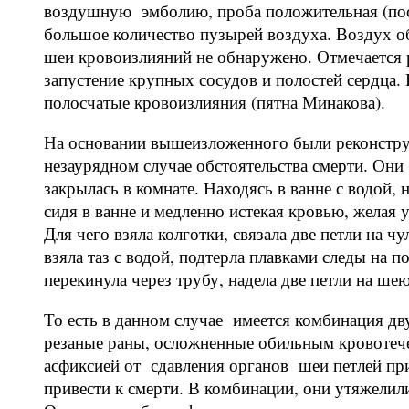
воздушную эмболию, проба положительная (пос
большое количество пузырей воздуха. Воздух о
шеи кровоизлияний не обнаружено. Отмечается 
запустение крупных сосудов и полостей сердца.
полосчатые кровоизлияния (пятна Минакова).
На основании вышеизложенного были реконстру
незаурядном случае обстоятельства смерти. Они 
закрылась в комнате. Находясь в ванне с водой,
сидя в ванне и медленно истекая кровью, желая 
Для чего взяла колготки, связала две петли на ч
взяла таз с водой, подтерла плавками следы на п
перекинула через трубу, надела две петли на шею
То есть в данном случае имеется комбинация 
резаные раны, осложненные обильным кровотеч
асфиксией от сдавления органов шеи петлей пр
привести к смерти. В комбинации, они утяжелил