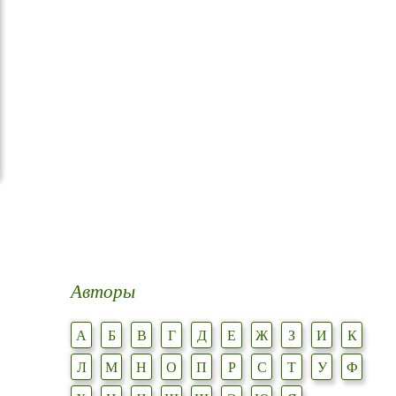
Авторы
А
Б
В
Г
Д
Е
Ж
З
И
К
Л
М
Н
О
П
Р
С
Т
У
Ф