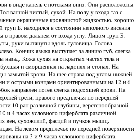
ви в виде капель с потеками вниз. Они расположены
Пол ванной чистый, сухой. На полу у входа таз с
влажные окрашенные кровянистой жидкостью, хорошо
 труп Б. находился в состоянии неполного висения
ы в правом дальнем от входа углу. Лицом труп Б.
уты, руки вытянуты вдоль туловища. Голова
влево. Кончик языка выступает за линию губ, слегка
ы назад. Кожа сухая на открытых частях тела и
набухшая и сморщенная на ладонях и стопах. На
леды замытой крови. На шее справа под углом нижней
ми и острыми концами ориентированными на 12 и 6
обок направлен потек слегка подсохшей крови. На
ерхней трети, правого предплечья по передней
ости 10 ран различной глубины, веретенообразной
0 и 4 часах условного циферблата различной
ых вен, сухожилий, фасций и пучков мышц.
нцам. На левом предплечье по передней поверхности
ированы на 3 и 9 часав условного циферблата.