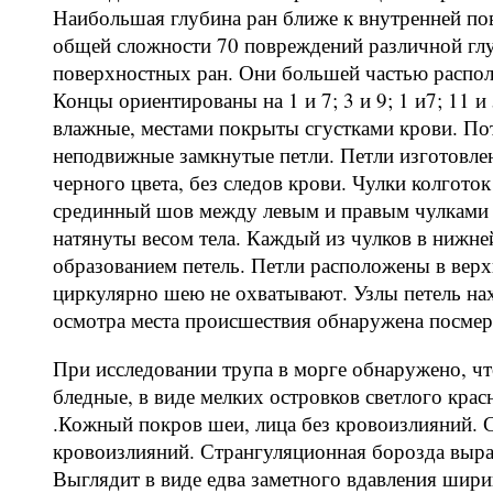
Наибольшая глубина ран ближе к внутренней пов
общей сложности 70 повреждений различной глу
поверхностных ран. Они большей частью распол
Концы ориентированы на 1 и 7; 3 и 9; 1 и7; 11 
влажные, местами покрыты сгустками крови. Пот
неподвижные замкнутые петли. Петли изготовл
черного цвета, без следов крови. Чулки колгото
срединный шов между левым и правым чулками 
натянуты весом тела. Каждый из чулков в нижне
образованием петель. Петли расположены в верх
циркулярно шею не охватывают. Узлы петель нах
осмотра места происшествия обнаружена посмерт
При исследовании трупа в морге обнаружено, ч
бледные, в виде мелких островков светлого крас
.Кожный покров шеи, лица без кровоизлияний. 
кровоизлияний. Странгуляционная борозда выра
Выглядит в виде едва заметного вдавления шири