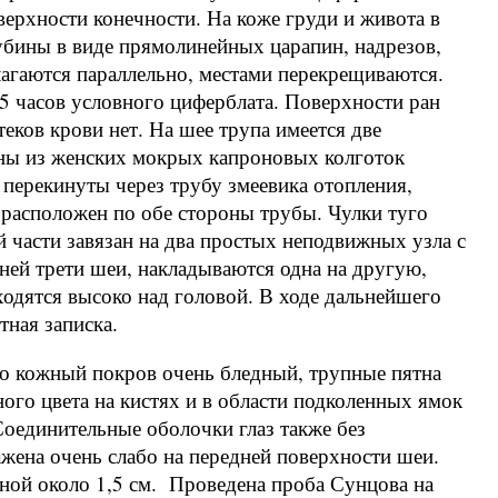
ерхности конечности. На коже груди и живота в
бины в виде прямолинейных царапин, надрезов,
агаются параллельно, местами перекрещиваются.
и 5 часов условного циферблата. Поверхности ран
еков крови нет. На шее трупа имеется две
ены из женских мокрых капроновых колготок
к перекинуты через трубу змеевика отопления,
расположен по обе стороны трубы. Чулки туго
й части завязан на два простых неподвижных узла с
ней трети шеи, накладываются одна на другую,
одятся высоко над головой. В ходе дальнейшего
ная записка.
то кожный покров очень бледный, трупные пятна
ного цвета на кистях и в области подколенных ямок
Соединительные оболочки глаз также без
жена очень слабо на передней поверхности шеи.
ной около 1,5 см. Проведена проба Сунцова на