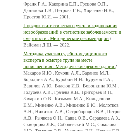
Франк Г.А., Какорина Е.П., Грецова О.П.,
Данилова Т.В., Петрова Г.В., Харченко Н.В.,
Простов Ю.И. — 2001.
Порядок статистического учета и кодирования
новообразований в статистике заболеваемости и
смертности : Методические рекомендации
/
Вайсман Д.Ш. — 2022.
Методика участия судебно-медицинского
эксперта в осмотре трупа на месте
происшествия : Методические рекомендации
/
Макаров И.Ю., Кочоян А.Л., Баранов М.Л.,
Бородина А.А., Буробин И.Н., Буруков Г.А.,
Вавилов А.Ю., Власюк И.В., Воронкина Ю.М.,
Голубева А.В., Грачева К.В., Григорьев В.П.,
Захаркин О.В., Казымов М.А., Кильдюшов
Е.М., Миненко А.В., Мищенко Е.Ю., Молотков
А.Н., Никитин А.В., Остробородов В.В., Петров
А.В., Рычкова О.Н., Савва О.В., Саракаева А.З.,
Скворцова Л.К., Соболевский М.С., Соколова
З.Ю., Туманов Э.В., Услонцев Д.Н., Цугуля С.В.,