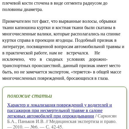
плечевой кости сточена в виде сегмента радиусом до
половины диаметра.
Примечателен тот факт, что вырванные волосы, обрывки
ткани капюшона куртки и костная ткани были скатаны в
многочисленные валики, которые располагались на спинке
куртки справа в проекции ягодицы. Подобный признак в
литературе, посвященной вопросам автомобильной травмы и
в практической работе, нам не встречался. Не
исключено, что в сходных условиях дорожно-
транспортных происшествий, данный признак имеет место
быть, но не замечается экспертом, «теряется» в общей массе
многочисленных повреждений, бросающихся в глаза.
похожие статьи
Характер и локализация повреждений у водителей и
пассажиров при несмертельной травме в салоне
легковых автомобилей при опрокидывании
/ Саркисян
Б.А., Паньков И.В. // Медицинская экспертиза и право.
— 2010. — №6. — С. 42-45.