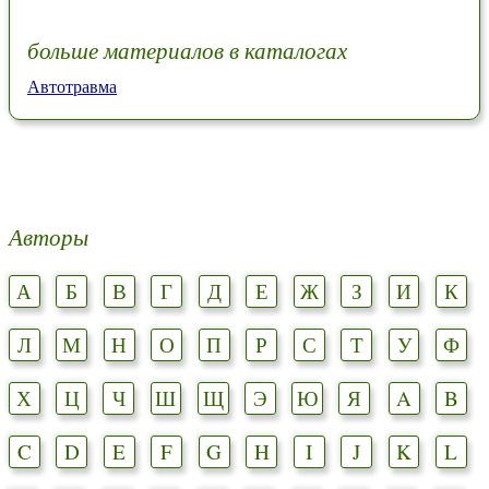
больше материалов в каталогах
Автотравма
Авторы
А
Б
В
Г
Д
Е
Ж
З
И
К
Л
М
Н
О
П
Р
С
Т
У
Ф
Х
Ц
Ч
Ш
Щ
Э
Ю
Я
A
B
C
D
E
F
G
H
I
J
K
L