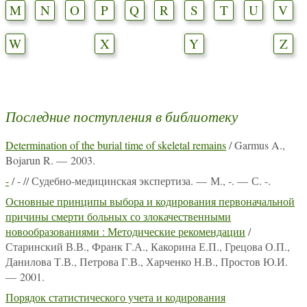
M
N
O
P
Q
R
S
T
U
V
W
X
Y
Z
Последние поступления в библиотеку
Determination of the burial time of skeletal remains
/ Garmus A.,
Bojarun R. — 2003.
-
/ - // Судебно-медицинская экспертиза. — М., -. — С. -.
Основные принципы выбора и кодирования первоначальной
причины смерти больных со злокачественными
новообразованиями : Методические рекомендации
/
Старинский В.В., Франк Г.А., Какорина Е.П., Грецова О.П.,
Данилова Т.В., Петрова Г.В., Харченко Н.В., Простов Ю.И.
— 2001.
Порядок статистического учета и кодирования