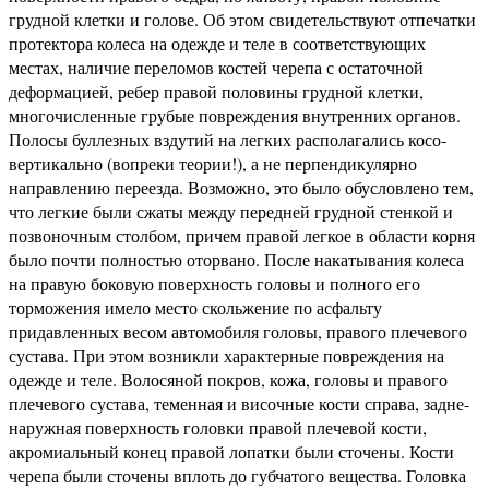
грудной клетки и голове. Об этом свидетельствуют отпечатки
протектора колеса на одежде и теле в соответствующих
местах, наличие переломов костей черепа с остаточной
деформацией, ребер правой половины грудной клетки,
многочисленные грубые повреждения внутренних органов.
Полосы буллезных вздутий на легких располагались косо-
вертикально (вопреки теории!), а не перпендикулярно
направлению переезда. Возможно, это было обусловлено тем,
что легкие были сжаты между передней грудной стенкой и
позвоночным столбом, причем правой легкое в области корня
было почти полностью оторвано. После накатывания колеса
на правую боковую поверхность головы и полного его
торможения имело место скольжение по асфальту
придавленных весом автомобиля головы, правого плечевого
сустава. При этом возникли характерные повреждения на
одежде и теле. Волосяной покров, кожа, головы и правого
плечевого сустава, теменная и височные кости справа, задне-
наружная поверхность головки правой плечевой кости,
акромиальный конец правой лопатки были сточены. Кости
черепа были сточены вплоть до губчатого вещества. Головка