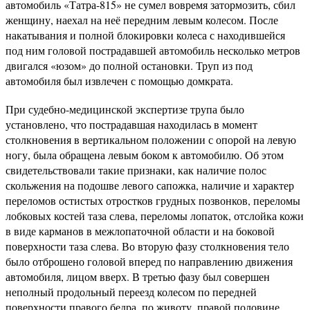
автомобиль «Татра-815» не сумел вовремя затормозить, сбил
женщину, наехал на неё передним левым колесом. После
накатывания и полной блокировки колеса с находившейся
под ним головой пострадавшей автомобиль несколько метров
двигался «юзом» до полной остановки. Труп из под
автомобиля был извлечен с помощью домкрата.
При судебно-медицинской экспертизе трупа было
установлено, что пострадавшая находилась в момент
столкновения в вертикальном положении с опорой на левую
ногу, была обращена левым боком к автомобилю. Об этом
свидетельствовали такие признаки, как наличие полос
скольжения на подошве левого сапожка, наличие и характер
переломов остистых отростков грудных позвонков, переломы
лобковых костей таза слева, переломы лопаток, отслойка кожи
в виде карманов в межлопаточной области и на боковой
поверхности таза слева. Во вторую фазу столкновения тело
было отброшено головой вперед по направлению движения
автомобиля, лицом вверх. В третью фазу был совершен
неполный продольный переезд колесом по передней
поверхности правого бедра, по животу, правой половине