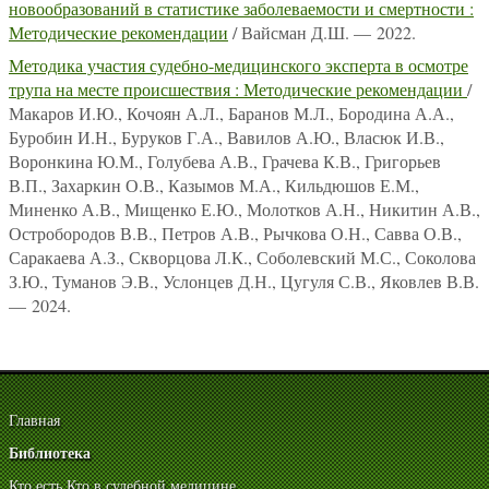
новообразований в статистике заболеваемости и смертности :
Методические рекомендации
/ Вайсман Д.Ш. — 2022.
Методика участия судебно-медицинского эксперта в осмотре
трупа на месте происшествия : Методические рекомендации
/
Макаров И.Ю., Кочоян А.Л., Баранов М.Л., Бородина А.А.,
Буробин И.Н., Буруков Г.А., Вавилов А.Ю., Власюк И.В.,
Воронкина Ю.М., Голубева А.В., Грачева К.В., Григорьев
В.П., Захаркин О.В., Казымов М.А., Кильдюшов Е.М.,
Миненко А.В., Мищенко Е.Ю., Молотков А.Н., Никитин А.В.,
Остробородов В.В., Петров А.В., Рычкова О.Н., Савва О.В.,
Саракаева А.З., Скворцова Л.К., Соболевский М.С., Соколова
З.Ю., Туманов Э.В., Услонцев Д.Н., Цугуля С.В., Яковлев В.В.
— 2024.
Главная
Библиотека
Кто есть Кто в судебной медицине