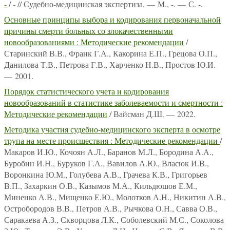
-
/ - // Судебно-медицинская экспертиза. — М., -. — С. -.
Основные принципы выбора и кодирования первоначальной
причины смерти больных со злокачественными
новообразованиями : Методические рекомендации
/
Старинский В.В., Франк Г.А., Какорина Е.П., Грецова О.П.,
Данилова Т.В., Петрова Г.В., Харченко Н.В., Простов Ю.И.
— 2001.
Порядок статистического учета и кодирования
новообразований в статистике заболеваемости и смертности :
Методические рекомендации
/ Вайсман Д.Ш. — 2022.
Методика участия судебно-медицинского эксперта в осмотре
трупа на месте происшествия : Методические рекомендации
/
Макаров И.Ю., Кочоян А.Л., Баранов М.Л., Бородина А.А.,
Буробин И.Н., Буруков Г.А., Вавилов А.Ю., Власюк И.В.,
Воронкина Ю.М., Голубева А.В., Грачева К.В., Григорьев
В.П., Захаркин О.В., Казымов М.А., Кильдюшов Е.М.,
Миненко А.В., Мищенко Е.Ю., Молотков А.Н., Никитин А.В.,
Остробородов В.В., Петров А.В., Рычкова О.Н., Савва О.В.,
Саракаева А.З., Скворцова Л.К., Соболевский М.С., Соколова