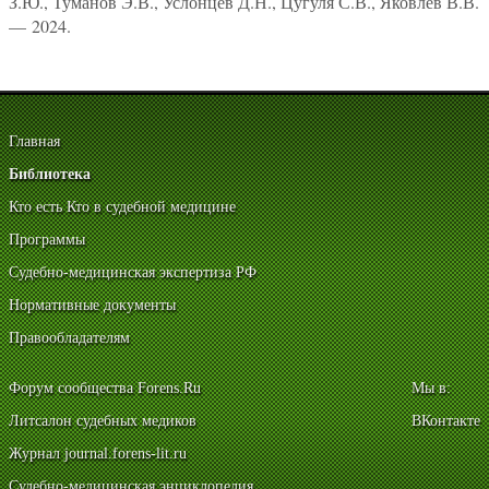
З.Ю., Туманов Э.В., Услонцев Д.Н., Цугуля С.В., Яковлев В.В.
— 2024.
Главная
Библиотека
Кто есть Кто в судебной медицине
Программы
Судебно-медицинская экспертиза РФ
Нормативные документы
Правообладателям
Форум сообщества Forens.Ru
Мы в:
Литсалон судебных медиков
ВКонтакте
Журнал journal.forens-lit.ru
Судебно-медицинская энциклопедия