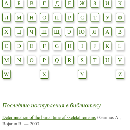
А
Б
В
Г
Д
Е
Ж
З
И
К
Л
М
Н
О
П
Р
С
Т
У
Ф
Х
Ц
Ч
Ш
Щ
Э
Ю
Я
A
B
C
D
E
F
G
H
I
J
K
L
M
N
O
P
Q
R
S
T
U
V
W
X
Y
Z
Последние поступления в библиотеку
Determination of the burial time of skeletal remains
/ Garmus A.,
Bojarun R. — 2003.