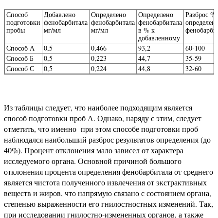
Способ
Добавлено
Определено
Определено
Разброс %
подготовки
фенобарбитала
фенобарбитала
фенобарбитала
определен
пробы
мг/мл
мг/мл
в % к
фенобарби
добавленному
Способ А
0,5
0,466
93,2
60-100
Способ Б
0,5
0,223
44,7
35-59
Способ С
0,5
0,224
44,8
32-60
Из таблицы следует, что наиболее подходящим является
способ подготовки проб А. Однако, наряду с этим, следует
отметить, что именно при этом способе подготовки проб
наблюдался наибольший разброс результатов определения (до
40%). Процент отклонения мало зависел от характера
исследуемого органа. Основной причиной большого
отклонения процента определения фенобарбитала от среднего
является чистота полученного извлечения от экстрактивных
веществ и жиров, что напрямую связано с состоянием органа,
степенью выраженности его гнилостностных изменений. Так,
при исследовании гнилостно-измененных органов, а также