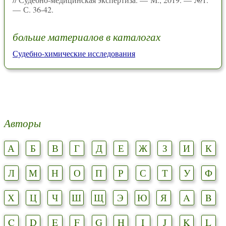
— С. 36-42.
больше материалов в каталогах
Судебно-химические исследования
Авторы
А
Б
В
Г
Д
Е
Ж
З
И
К
Л
М
Н
О
П
Р
С
Т
У
Ф
Х
Ц
Ч
Ш
Щ
Э
Ю
Я
A
B
C
D
E
F
G
H
I
J
K
L