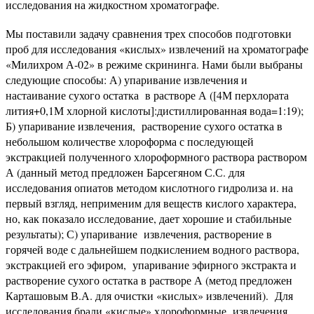
исследования на жидкостном хроматографе.
Мы поставили задачу сравнения трех способов подготовки
проб для исследования «кислых» извлечений на хроматографе
«Милихром А-02» в режиме скрининга. Нами были выбраны
следующие способы: А) упаривание извлечения и
настаивание сухого остатка в растворе А ([4М перхлората
лития+0,1М хлорной кислоты]:дистиллированная вода=1:19);
Б) упаривание извлечения, растворение сухого остатка в
небольшом количестве хлороформа с последующей
экстракцией полученного хлороформного раствора раствором
А (данный метод предложен Барсегяном С.С. для
исследования опиатов методом кислотного гидролиза и. на
первый взгляд, неприменим для веществ кислого характера,
но, как показало исследование, дает хорошие и стабильные
результаты); С) упаривание извлечения, растворение в
горячей воде с дальнейшем подкислением водного раствора,
экстракцией его эфиром, упаривание эфирного экстракта и
растворение сухого остатка в растворе А (метод предложен
Карташовым В.А. для очистки «кислых» извлечений). Для
исследования брали «кислые» хлороформные извлечения,