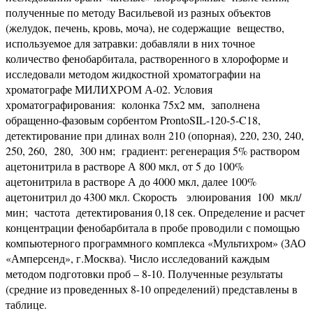
полученные по методу Васильевой из разных объектов
(желудок, печень, кровь, моча), не содержащие вещество,
используемое для затравки: добавляли в них точное
количество фенобарбитала, растворенного в хлороформе и
исследовали методом жидкостной хроматографии на
хроматографе МИЛИХРОМ А-02. Условия
хроматографирования: колонка 75х2 мм, заполнена
обращенно-фазовым сорбентом ProntoSIL-120-5-C18,
детектирование при длинах волн 210 (опорная), 220, 230, 240,
250, 260, 280, 300 нм; градиент: регенерация 5% раствором
ацетонитрила в растворе А 800 мкл, от 5 до 100%
ацетонитрила в растворе А до 4000 мкл, далее 100%
ацетонитрил до 4300 мкл. Скорость элюирования 100 мкл/
мин; частота детектирования 0,18 сек. Определение и расчет
концентрации фенобарбитала в пробе проводили с помощью
компьютерного программного комплекса «Мультихром» (ЗАО
«Амперсенд», г.Москва). Число исследований каждым
методом подготовки проб – 8-10. Полученные результаты
(средние из проведенных 8-10 определений) представлены в
таблице.