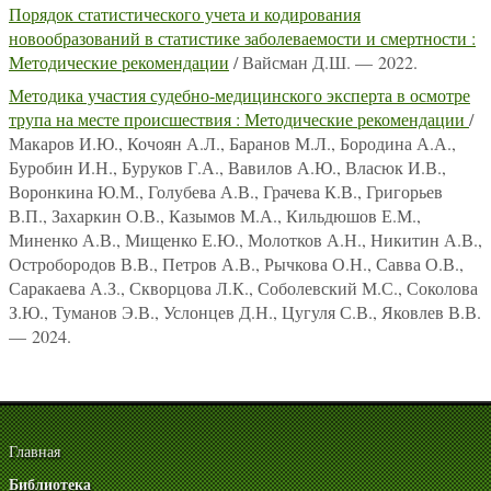
Порядок статистического учета и кодирования
новообразований в статистике заболеваемости и смертности :
Методические рекомендации
/ Вайсман Д.Ш. — 2022.
Методика участия судебно-медицинского эксперта в осмотре
трупа на месте происшествия : Методические рекомендации
/
Макаров И.Ю., Кочоян А.Л., Баранов М.Л., Бородина А.А.,
Буробин И.Н., Буруков Г.А., Вавилов А.Ю., Власюк И.В.,
Воронкина Ю.М., Голубева А.В., Грачева К.В., Григорьев
В.П., Захаркин О.В., Казымов М.А., Кильдюшов Е.М.,
Миненко А.В., Мищенко Е.Ю., Молотков А.Н., Никитин А.В.,
Остробородов В.В., Петров А.В., Рычкова О.Н., Савва О.В.,
Саракаева А.З., Скворцова Л.К., Соболевский М.С., Соколова
З.Ю., Туманов Э.В., Услонцев Д.Н., Цугуля С.В., Яковлев В.В.
— 2024.
Главная
Библиотека