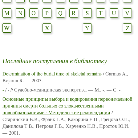
M
N
O
P
Q
R
S
T
U
V
W
X
Y
Z
Последние поступления в библиотеку
Determination of the burial time of skeletal remains
/ Garmus A.,
Bojarun R. — 2003.
-
/ - // Судебно-медицинская экспертиза. — М., -. — С. -.
Основные принципы выбора и кодирования первоначальной
причины смерти больных со злокачественными
новообразованиями : Методические рекомендации
/
Старинский В.В., Франк Г.А., Какорина Е.П., Грецова О.П.,
Данилова Т.В., Петрова Г.В., Харченко Н.В., Простов Ю.И.
— 2001.