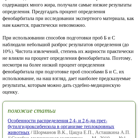
содержащих много жира, получали самые низкие результаты
определения. Предугадать процент определения
фенобарбитала при исследовании экспертного материала, как
нам кажется, практически невозможно.
При использовании способов подготовки проб Б и С
наблюдали небольшой разброс результатов определения (до
10%). Чистота извлечений, степень их жирности практически
не влияли на процент определения фенобарбитала. Поэтому,
несмотря на более низкий процент определения
фенобарбитала при подготовке проб способами Б и С, их
использование, на наш взгляд, дает наиболее предсказуемые
результаты, которым можно дать судебно-медицинскую
оценку.
похожие статьи
Особенности распределения 2,4- и 2,6-ди-трет-
бутилгидроксибензола в организме теплокровных
животных
/ Шорманов В.К., Цацуа Е.П., Асташкина А.П.
// Судебно-медицинская экспертиза. — М., 2019. — №1.