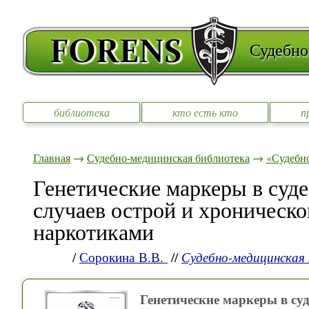
Судебно
библиотека
кто есть кто
п
Главная
→
Судебно-медицинская библиотека
→
«Судебно
Генетические маркеры в суд
случаев острой и хроническ
наркотиками
/
Сорокина В.В.
//
Судебно-медицинская
Генетические маркеры в су