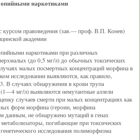
и опийными наркотиками
 курсом правоведения (зав.— проф. В.П. Конев)
ицинской академии
 опийными наркотиками при различных
верхмалых (до 0,5 мг/л) до обычных токсических
 случаях малых посмертных концентраций морфина в
ском исследовании выявляются, как правило,
 В случаях обнаружения в крови трупа
 (1—4 мг/л) выявляются немутантные аллели
енку случаев смерти при малых концентрациях как
чных форм морфина (героин, морфина
им данным, не обнаружено мутаций в генах
метаболизаторы, погибающие при токсических
 генетического исследования полиморфизма