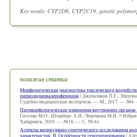
Key words: CYP2D6, CYP2C19, genetic polymorph
похожие статьи
Морфологическая диагностика токсического воздейств
пирролидинвалерофеноном
/ Джуваляков П.Г., Збруева
Судебно-медицинская экспертиза. — М., 2017. — №4. 
Патоморфологические изменения внутренних органов 
Гиголян М.О., Штарберг А.И., Черемкин М.И. // Избр
Хабаровск, 2019. — №18. — С. 58-61.
Аспекты молекулярно-генетического исследования вол
характеристик. II. Особенности генотипирования
/ Але