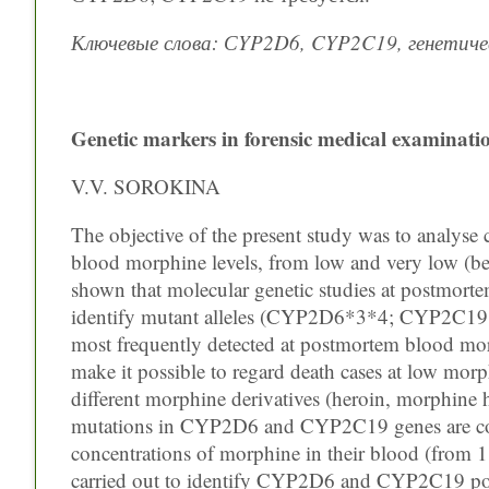
Ключевые слова: СYP2D6, CYP2C19, генетиче
Genetic markers in forensic medical examinatio
V.V. SOROKINA
The objective of the present study was to analyse c
blood morphine levels, from low and very low (be
shown that molecular genetic studies at postmorte
identify mutant alleles (CYP2D6*3*4; CYP2C1
most frequently detected at postmortem blood mor
make it possible to regard death cases at low morph
different morphine derivatives (heroin, morphine 
mutations in CYP2D6 and CYP2C19 genes are cons
concentrations of morphine in their blood (from 1 
carried out to identify CYP2D6 and CYP2C19 p