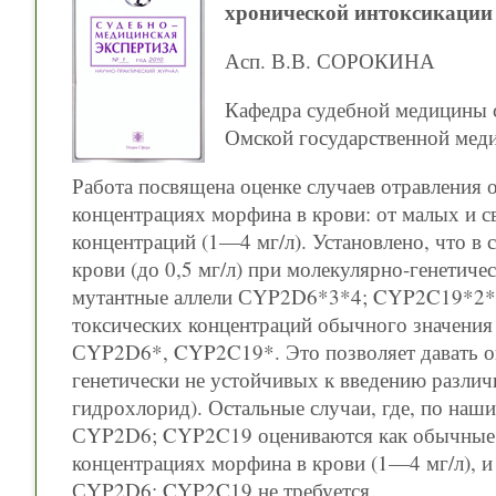
хронической интоксикаци
Асп. В.В. СОРОКИНА
Кафедра судебной медицины с
Омской государственной мед
Работа посвящена оценке случаев отравления
концентрациях морфина в крови: от малых и с
концентраций (1—4 мг/л). Установлено, что в
крови (до 0,5 мг/л) при молекулярно-генетиче
мутантные аллели СYP2D6*3*4; CYP2C19*2*3.
токсических концентраций обычного значения
СYP2D6*, CYP2C19*. Это позволяет давать оц
генетически не устойчивых к введению разли
гидрохлорид). Остальные случаи, где, по наш
СYP2D6; CYP2C19 оцениваются как обычные 
концентрациях морфина в крови (1—4 мг/л), и
СYP2D6; CYP2C19 не требуется.