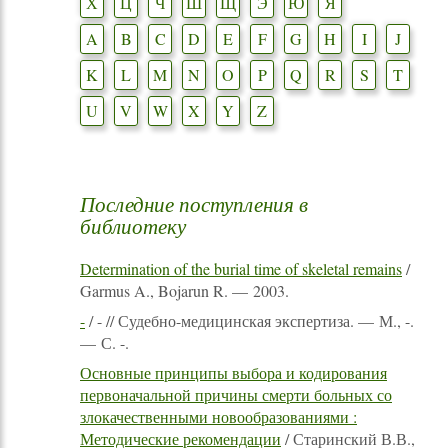
Х
Ц
Ч
Ш
Щ
Э
Ю
Я
A
B
C
D
E
F
G
H
I
J
K
L
M
N
O
P
Q
R
S
T
U
V
W
X
Y
Z
Последние поступления в
библиотеку
Determination of the burial time of skeletal remains
/
Garmus A., Bojarun R. — 2003.
-
/ - // Судебно-медицинская экспертиза. — М., -.
— С. -.
Основные принципы выбора и кодирования
первоначальной причины смерти больных со
злокачественными новообразованиями :
Методические рекомендации
/ Старинский В.В.,