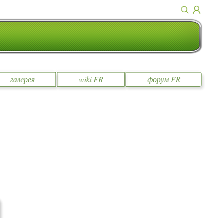
галерея
wiki FR
форум FR