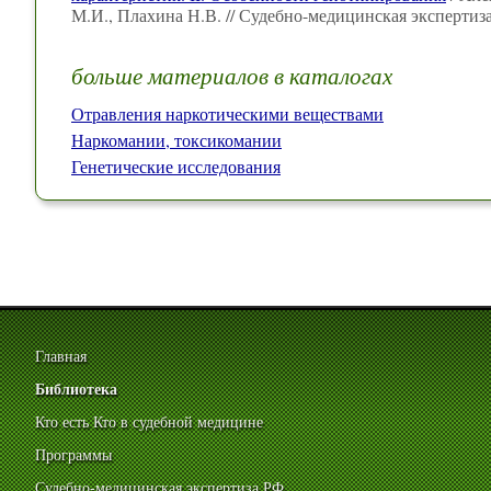
М.И., Плахина Н.В. // Судебно-медицинская экспертиз
больше материалов в каталогах
Отравления наркотическими веществами
Наркомании, токсикомании
Генетические исследования
Главная
Библиотека
Кто есть Кто в судебной медицине
Программы
Судебно-медицинская экспертиза РФ