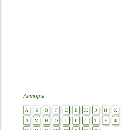
Авторы
А
Б
В
Г
Д
Е
Ж
З
И
К
Л
М
Н
О
П
Р
С
Т
У
Ф