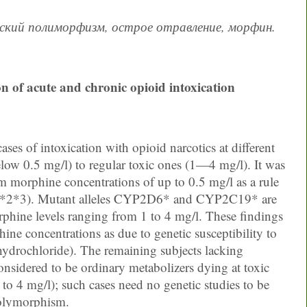
ский полиморфизм, острое отравление, морфин.
n of acute and chronic opioid intoxication
ases of intoxication with opioid narcotics at different
low 0.5 mg/l) to regular toxic ones (1—4 mg/l). It was
m morphine concentrations of up to 0.5 mg/l as a rule
9*2*3). Mutant alleles CYP2D6* and CYP2C19* are
phine levels ranging from 1 to 4 mg/l. These findings
ine concentrations as due to genetic susceptibility to
hydrochloride). The remaining subjects lacking
idered to be ordinary metabolizers dying at toxic
to 4 mg/l); such cases need no genetic studies to be
olymorphism.