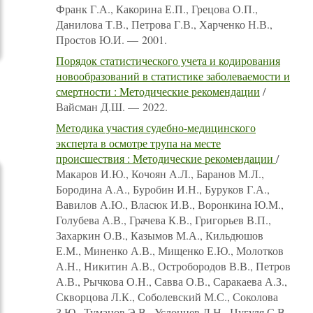
Франк Г.А., Какорина Е.П., Грецова О.П.,
Данилова Т.В., Петрова Г.В., Харченко Н.В.,
Простов Ю.И. — 2001.
Порядок статистического учета и кодирования
новообразований в статистике заболеваемости и
смертности : Методические рекомендации
/
Вайсман Д.Ш. — 2022.
Методика участия судебно-медицинского
эксперта в осмотре трупа на месте
происшествия : Методические рекомендации
/
Макаров И.Ю., Кочоян А.Л., Баранов М.Л.,
Бородина А.А., Буробин И.Н., Буруков Г.А.,
Вавилов А.Ю., Власюк И.В., Воронкина Ю.М.,
Голубева А.В., Грачева К.В., Григорьев В.П.,
Захаркин О.В., Казымов М.А., Кильдюшов
Е.М., Миненко А.В., Мищенко Е.Ю., Молотков
А.Н., Никитин А.В., Остробородов В.В., Петров
А.В., Рычкова О.Н., Савва О.В., Саракаева А.З.,
Скворцова Л.К., Соболевский М.С., Соколова
З.Ю., Туманов Э.В., Услонцев Д.Н., Цугуля С.В.,