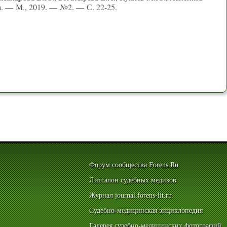
а. — М., 2019. — №2. — С. 22-25.
Форум сообщества Forens.Ru
Литсалон судебных медиков
Журнал journal.forens-lit.ru
Судебно-медицинская энциклопедия
Галерея судебно-медицинских фотографий