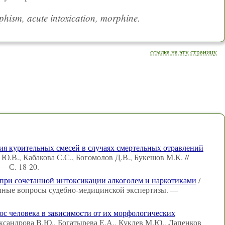
ism, acute intoxication, morphine.
ссылка на эту страницу
ия курительных смесей в случаях смертельных отравлений
 Ю.В., Кабакова С.С., Богомолов Д.В., Букешов М.К. //
— С. 18-20.
при сочетанной интоксикации алкоголем и наркотиками
/
анные вопросы судебно-медицинской экспертизы. —
ос человека в зависимости от их морфологических
ксандрова В.Ю., Богатырева Е.А., Куклев М.Ю., Лапенков