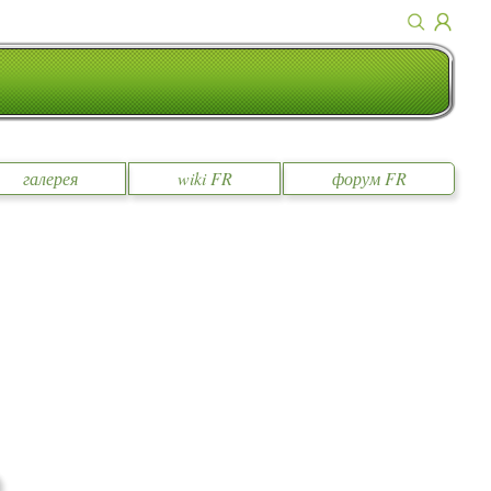
галерея
wiki FR
форум FR