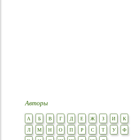
Авторы
А
Б
В
Г
Д
Е
Ж
З
И
К
Л
М
Н
О
П
Р
С
Т
У
Ф