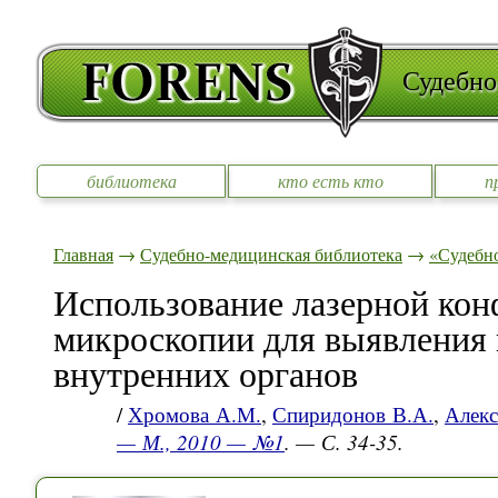
Судебно
библиотека
кто есть кто
п
Главная
→
Судебно-медицинская библиотека
→
«Судебно
Использование лазерной ко
микроскопии для выявления 
внутренних органов
/
Хромова А.М.
,
Спиридонов В.А.
,
Алекс
— М., 2010 — №1
. — С. 34-35.