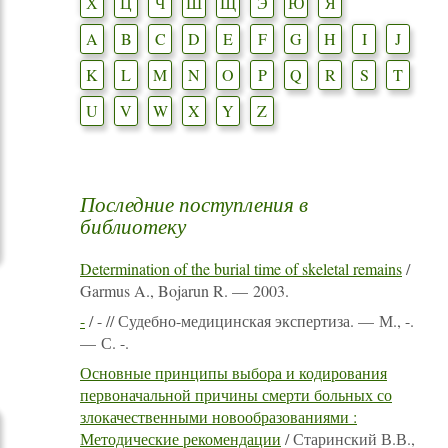
Х
Ц
Ч
Ш
Щ
Э
Ю
Я
A
B
C
D
E
F
G
H
I
J
K
L
M
N
O
P
Q
R
S
T
U
V
W
X
Y
Z
Последние поступления в
библиотеку
Determination of the burial time of skeletal remains
/
Garmus A., Bojarun R. — 2003.
-
/ - // Судебно-медицинская экспертиза. — М., -.
— С. -.
Основные принципы выбора и кодирования
первоначальной причины смерти больных со
злокачественными новообразованиями :
Методические рекомендации
/ Старинский В.В.,