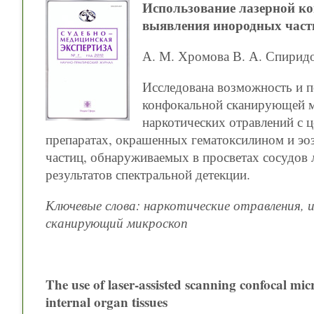
Использование лазерной к
выявления инородных части
А. М. Хромова В. А. Спиридо
Исследована возможность и п
конфокальной сканирующей м
наркотических отравлений с 
препаратах, окрашенных гематоксилином и э
частиц, обнаруживаемых в просветах сосудов
результатов спектральной детекции.
Ключевые слова: наркотические отравления,
сканирующий микроскоп
The use of laser-assisted scanning confocal micr
internal organ tissues