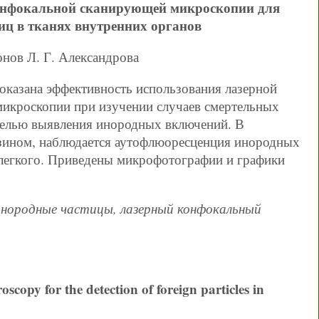
онфокальной сканирующей микроскопии для
ц в тканях внутренних органов
нов Л. Г. Александрова
оказана эффективность использования лазерной
икроскопии при изучении случаев смертельных
целью выявления инородных включений. В
озином, наблюдается аутофлюоресценция инородных
 легкого. Приведены микрофотографии и графики
 инородные частицы, лазерный конфокальный
oscopy for the detection of foreign particles in