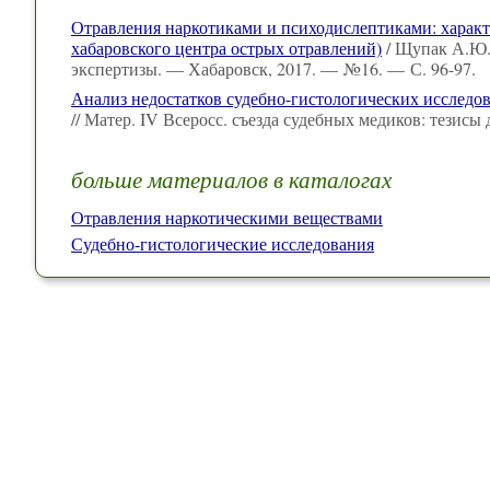
Отравления наркотиками и психодислептиками: характ
хабаровского центра острых отравлений)
/ Щупак А.Ю.
экспертизы. — Хабаровск, 2017. — №16. — С. 96-97.
Анализ недостатков судебно-гистологических исследо
// Матер. IV Всеросс. съезда судебных медиков: тезис
больше материалов в каталогах
Отравления наркотическими веществами
Судебно-гистологические исследования