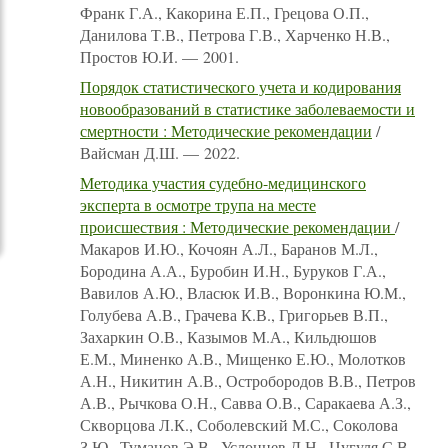
Франк Г.А., Какорина Е.П., Грецова О.П.,
Данилова Т.В., Петрова Г.В., Харченко Н.В.,
Простов Ю.И. — 2001.
Порядок статистического учета и кодирования
новообразований в статистике заболеваемости и
смертности : Методические рекомендации
/
Вайсман Д.Ш. — 2022.
Методика участия судебно-медицинского
эксперта в осмотре трупа на месте
происшествия : Методические рекомендации
/
Макаров И.Ю., Кочоян А.Л., Баранов М.Л.,
Бородина А.А., Буробин И.Н., Буруков Г.А.,
Вавилов А.Ю., Власюк И.В., Воронкина Ю.М.,
Голубева А.В., Грачева К.В., Григорьев В.П.,
Захаркин О.В., Казымов М.А., Кильдюшов
Е.М., Миненко А.В., Мищенко Е.Ю., Молотков
А.Н., Никитин А.В., Остробородов В.В., Петров
А.В., Рычкова О.Н., Савва О.В., Саракаева А.З.,
Скворцова Л.К., Соболевский М.С., Соколова
З.Ю., Туманов Э.В., Услонцев Д.Н., Цугуля С.В.,