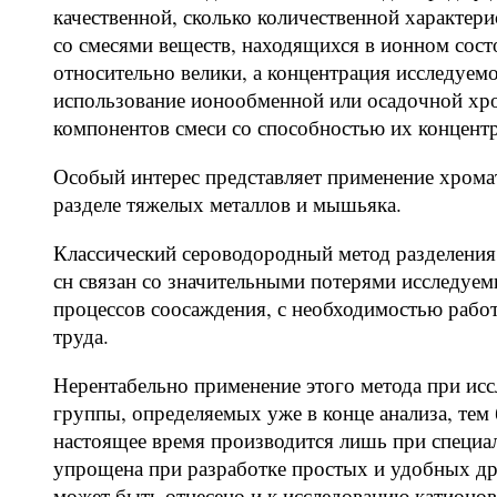
качественной, сколько количественной характери
со смесями веществ, находящихся в ионном сос
относительно велики, а концентрация исследуем
использование ионообменной или осадочной хр
компонентов смеси со способностью их концент
Особый интерес представляет применение хрома
разделе тяжелых металлов и мышьяка.
Классический сероводородный метод разделения, 
сн связан со значительными потерями исследуем
процессов соосаждения, с необходимостью работ
труда.
Нерентабельно применение этого метода при исс
группы, определяемых уже в конце анализа, тем
настоящее время производится лишь при специал
упрощена при разработке простых и удобных др
может быть отнесено и к исследованию катионов