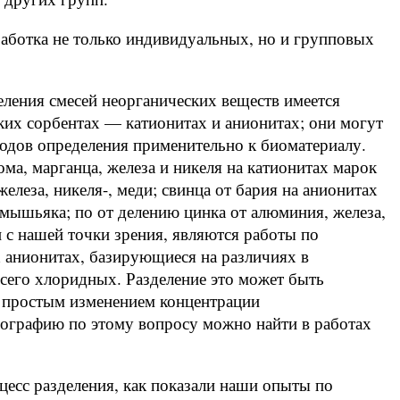
зработка не только индивидуальных, но и групповых
еления смесей неорганических веществ имеется
ких сорбентах — катионитах и анионитах; они могут
одов определения применительно к биоматериалу.
ма, марганца, железа и никеля на катионитах марок
леза, никеля-, меди; свинца от бария на анионитах
мышьяка; по от делению цинка от алюминия, железа,
и с нашей точки зрения, являются работы по
 анионитах, базирующиеся на различиях в
сего хлоридных. Разделение это может быть
в простым изменением концентрации
ографию по этому вопросу можно найти в работах
цесс разделения, как показали наши опыты по