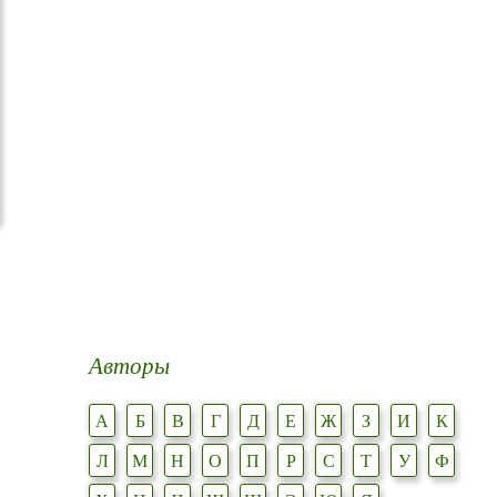
Авторы
А
Б
В
Г
Д
Е
Ж
З
И
К
Л
М
Н
О
П
Р
С
Т
У
Ф