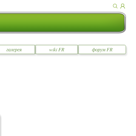
галерея
wiki FR
форум FR