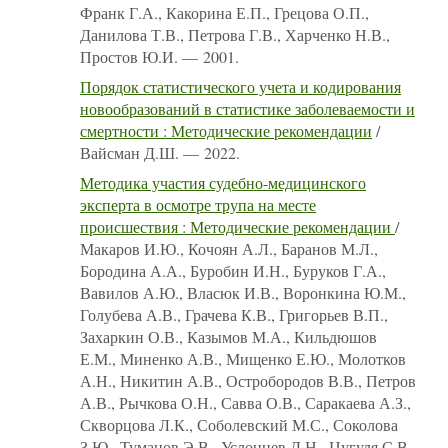
Франк Г.А., Какорина Е.П., Грецова О.П.,
Данилова Т.В., Петрова Г.В., Харченко Н.В.,
Простов Ю.И. — 2001.
Порядок статистического учета и кодирования
новообразований в статистике заболеваемости и
смертности : Методические рекомендации
/
Вайсман Д.Ш. — 2022.
Методика участия судебно-медицинского
эксперта в осмотре трупа на месте
происшествия : Методические рекомендации
/
Макаров И.Ю., Кочоян А.Л., Баранов М.Л.,
Бородина А.А., Буробин И.Н., Буруков Г.А.,
Вавилов А.Ю., Власюк И.В., Воронкина Ю.М.,
Голубева А.В., Грачева К.В., Григорьев В.П.,
Захаркин О.В., Казымов М.А., Кильдюшов
Е.М., Миненко А.В., Мищенко Е.Ю., Молотков
А.Н., Никитин А.В., Остробородов В.В., Петров
А.В., Рычкова О.Н., Савва О.В., Саракаева А.З.,
Скворцова Л.К., Соболевский М.С., Соколова
З.Ю., Туманов Э.В., Услонцев Д.Н., Цугуля С.В.,