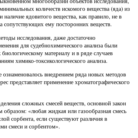
быкновенном многообразии объектов исследования,
минимальных количеств искомого вещества (яда) из
 наличие ядовитого вещества, как правило, не в
са сопутствующих ему посторонних веществ.
методы исследования, даже достаточно
менения для судебнохимического анализа были
 биологическому материалу и в ряде случаев
аниям химико-токсикологического анализа.
ие ознаменовалось внедрением ряда новых методов
ерес представляет применение хроматографического
еления сложных смесей веществ, основной закон
 образом: «любая жидкая или газообразная смесь
слой сорбента, если существуют различия в
ми смеси и сорбентом».