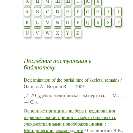
Х
Ц
Ч
Ш
Щ
Э
Ю
Я
A
B
C
D
E
F
G
H
I
J
K
L
M
N
O
P
Q
R
S
T
U
V
W
X
Y
Z
Последние поступления в
библиотеку
Determination of the burial time of skeletal remains
/
Garmus A., Bojarun R. — 2003.
-
/ - // Судебно-медицинская экспертиза. — М., -.
— С. -.
Основные принципы выбора и кодирования
первоначальной причины смерти больных со
злокачественными новообразованиями :
Методические рекомендации
/ Старинский В.В.,