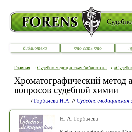
Судебно
библиотека
кто есть кто
п
Главная
→
Судебно-медицинская библиотека
→
«Судебно
Хроматографический метод а
вопросов судебной химии
/
Горбачева Н.А.
//
Судебно-медицинская 
Н. А. Горбачева
Кафедра судебной химии Мос