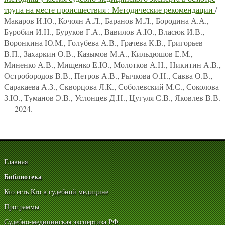
трупа на месте происшествия : Методические рекомендации
/
Макаров И.Ю., Кочоян А.Л., Баранов М.Л., Бородина А.А.,
Буробин И.Н., Буруков Г.А., Вавилов А.Ю., Власюк И.В.,
Воронкина Ю.М., Голубева А.В., Грачева К.В., Григорьев
В.П., Захаркин О.В., Казымов М.А., Кильдюшов Е.М.,
Миненко А.В., Мищенко Е.Ю., Молотков А.Н., Никитин А.В.,
Остробородов В.В., Петров А.В., Рычкова О.Н., Савва О.В.,
Саракаева А.З., Скворцова Л.К., Соболевский М.С., Соколова
З.Ю., Туманов Э.В., Услонцев Д.Н., Цугуля С.В., Яковлев В.В.
— 2024.
Главная
Библиотека
Кто есть Кто в судебной медицине
Программы
Судебно-медицинская экспертиза РФ