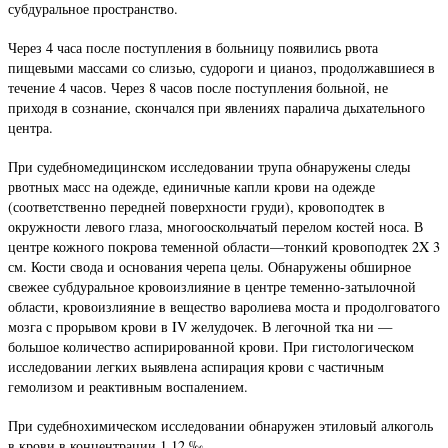
субдуральное пространство.
Через 4 часа после поступления в больницу появились рвота
пищевыми массами со слизью, судороги и цианоз, продолжавшиеся в
течение 4 часов. Через 8 часов после поступления больной, не
приходя в сознание, скончался при явлениях паралича дыхательного
центра.
При судебномедицинском исследовании трупа обнаружены следы
рвотных масс на одежде, единичные капли крови на одежде
(соответственно передней поверхности груди), кровоподтек в
окружности левого глаза, многооскольчатый перелом костей носа. В
центре кожного покрова теменной области—тонкий кровоподтек 2X 3
см. Кости свода и основания черепа целы. Обнаружены обширное
свежее субдуральное кровоизлияние в центре теменно-затылочной
области, кровоизлияние в вещество варолиева моста и продолговатого
мозга с прорывом крови в IV желудочек. В легочной тка ни —
большое количество аспирированной крови. При гистологическом
исследовании легких выявлена аспирация крови с частичным
гемолизом и реактивным воспалением.
При судебнохимическом исследовании обнаружен этиловый алкоголь
в крови в концентрации 1,12 ‰.