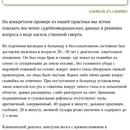
ссылка на эту страницу
На конкретном примере из нашей практики мы хотим
показать зна чение судебномедицинских данных в решении
вопроса о виде насиль ственной смерти.
Из отделения милиции в больницу в бессознательном состоянии был
доставлен мужчина в возрасте 28—30 лет с диагнозом: алкогольное
опьянение. Он был подо бран в сквере, где лежал на скамейке на
спине со спущенными до земли ногами,, без головного убора с
марлевой повязкой на голове; вокруг левого глаза обнаружен свежий
кровоподтек, но лицо было чистым. Каких-либо пятен крови вокруг
скамейки не отмечено. При поступлении в больницу установлены
запах алкоголя изо рта и гематома вокруг левого глаза и в затылочной
области; зрачки расширены, слабо реагируют на свет; брюшные,
подошвенные и сухожильные рефлексы отсутствуют; пульс
аритмичный, напряженный, 40 ударов в минуту; дыхание хрипящее,
глубокое, 20 в минуту; мочевой пузырь резко увеличен и содержит до
2 л мочи.
Клинический диагноз: контузия мозга с кровоизлиянием в