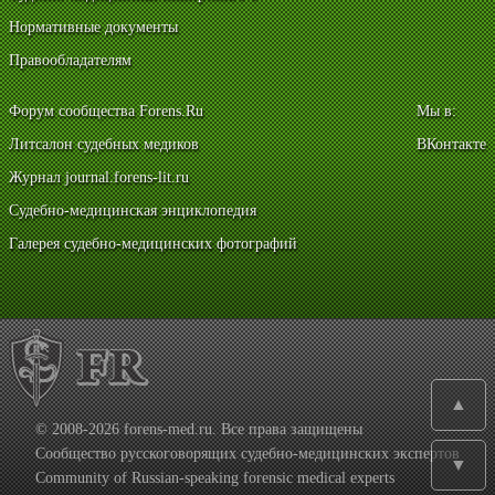
Нормативные документы
Правообладателям
Форум сообщества Forens.Ru
Мы в:
Литсалон судебных медиков
ВКонтакте
Журнал journal.forens-lit.ru
Судебно-медицинская энциклопедия
Галерея судебно-медицинских фотографий
▲
© 2008-2026 forens-med.ru. Все права защищены
Сообщество русскоговорящих судебно-медицинских экспертов
▼
Community of Russian-speaking forensic medical experts