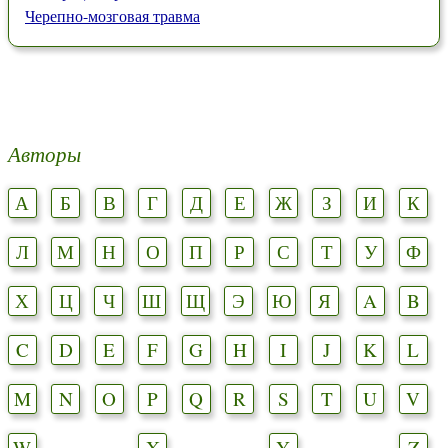
Черепно-мозговая травма
Авторы
А
Б
В
Г
Д
Е
Ж
З
И
К
Л
М
Н
О
П
Р
С
Т
У
Ф
Х
Ц
Ч
Ш
Щ
Э
Ю
Я
A
B
C
D
E
F
G
H
I
J
K
L
M
N
O
P
Q
R
S
T
U
V
W
X
Y
Z