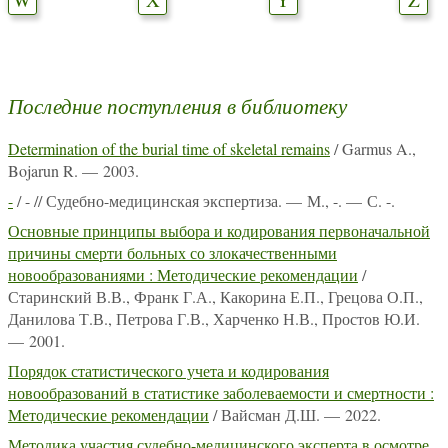
Последние поступления в библиотеку
Determination of the burial time of skeletal remains
/ Garmus A.,
Bojarun R. — 2003.
-
/ - // Судебно-медицинская экспертиза. — М., -. — С. -.
Основные принципы выбора и кодирования первоначальной
причины смерти больных со злокачественными
новообразованиями : Методические рекомендации
/
Старинский В.В., Франк Г.А., Какорина Е.П., Грецова О.П.,
Данилова Т.В., Петрова Г.В., Харченко Н.В., Простов Ю.И.
— 2001.
Порядок статистического учета и кодирования
новообразований в статистике заболеваемости и смертности :
Методические рекомендации
/ Вайсман Д.Ш. — 2022.
Методика участия судебно-медицинского эксперта в осмотре