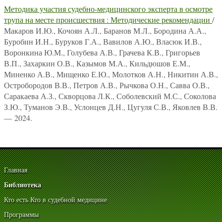
Методика участия судебно-медицинского эксперта в осмотре
трупа на месте происшествия : Методические рекомендации
/
Макаров И.Ю., Кочоян А.Л., Баранов М.Л., Бородина А.А.,
Буробин И.Н., Буруков Г.А., Вавилов А.Ю., Власюк И.В.,
Воронкина Ю.М., Голубева А.В., Грачева К.В., Григорьев
В.П., Захаркин О.В., Казымов М.А., Кильдюшов Е.М.,
Миненко А.В., Мищенко Е.Ю., Молотков А.Н., Никитин А.В.,
Остробородов В.В., Петров А.В., Рычкова О.Н., Савва О.В.,
Саракаева А.З., Скворцова Л.К., Соболевский М.С., Соколова
З.Ю., Туманов Э.В., Услонцев Д.Н., Цугуля С.В., Яковлев В.В.
— 2024.
Главная
Библиотека
Кто есть Кто в судебной медицине
Программы