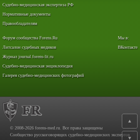
Судебно-медицинская экспертиза РФ
Нормативные документы
Правообладателям
Форум сообщества Forens.Ru
Мы в:
Литсалон судебных медиков
ВКонтакте
Журнал journal.forens-lit.ru
Судебно-медицинская энциклопедия
Галерея судебно-медицинских фотографий
▲
© 2008-2026 forens-med.ru. Все права защищены
Сообщество русскоговорящих судебно-медицинских экспертов
▼