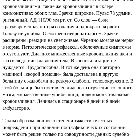
кровоизлияниями, такие же кровоизлияния в склере,
конъюнктивах обоих глаз. Зрачки широкие. Пульс 78 уд/мин,
ритмичный. АД 110/90 мм рт. ст. Со слов — была
кратковременная потеря сознания и однократная рвота.
Голову не ушибла. Осмотрена невропатологом. Зрачки
расширены, реакции на свет живые. Черепно-мозговые нервы
в норме. Патологические рефлексы, оболочечные симптомы
отсутствуют. Диагноз: множественные кровоизлияния шеи и
глаз вследствие сдавления тела. В госпитализации не
нуждается. Трудоспособна. В тот же день она повторно
машиной «скорой помощи» была доставлена в другую
больницу с жалобами на резкую слабость, головокружение. В
этой больнице был поставлен диагноз: сотрясение головного
мозга, множественные ушибы лица, подконъюнктивальные
кровоизлияния. Лечилась в стационаре 8 дней и 8 дней
амбулаторно.
Таким образом, вопрос о степени тяжести телесных
повреждений при наличии постасфиксических состояний
может быть решен только по совокупности данных судебно-