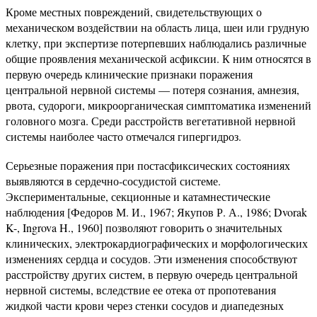
Кроме местных повреждений, свидетельствующих о
механическом воздействии на область лица, шеи или грудную
клетку, при экспертизе потерпевших наблюдались различные
общие проявления механической асфиксии. К ним относятся в
первую очередь клинические признаки поражения
центральной нервной системы — потеря сознания, амнезия,
рвота, судороги, микроорганическая симптоматика изменений
головного мозга. Среди расстройств вегетативной нервной
системы наиболее часто отмечался гипергидроз.
Серьезные поражения при постасфиксических состояниях
выявляются в сердечно-сосудистой системе.
Экспериментальные, секционные и катамнестические
наблюдения [Федоров М. И., 1967; Якупов Р. А., 1986; Dvorak
K-, Ingrova H., 1960] позволяют говорить о значительных
клинических, электрокардиографических и морфологических
изменениях сердца и сосудов. Эти изменения способствуют
расстройству других систем, в первую очередь центральной
нервной системы, вследствие ее отека от пропотевания
жидкой части крови через стенки сосудов и диапедезных