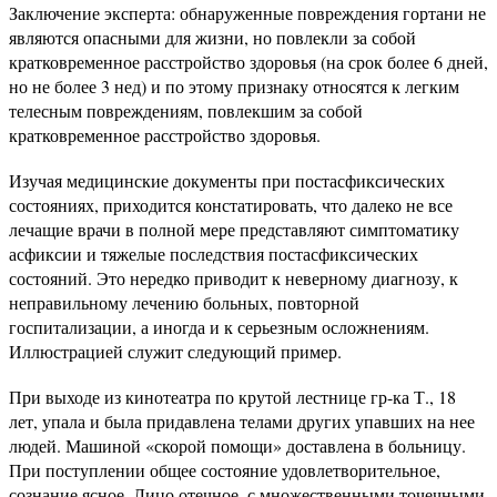
Заключение эксперта: обнаруженные повреждения гортани не
являются опасными для жизни, но повлекли за собой
кратковременное расстройство здоровья (на срок более 6 дней,
но не более 3 нед) и по этому признаку относятся к легким
телесным повреждениям, повлекшим за собой
кратковременное расстройство здоровья.
Изучая медицинские документы при постасфиксических
состояниях, приходится констатировать, что далеко не все
лечащие врачи в полной мере представляют симптоматику
асфиксии и тяжелые последствия постасфиксических
состояний. Это нередко приводит к неверному диагнозу, к
неправильному лечению больных, повторной
госпитализации, а иногда и к серьезным осложнениям.
Иллюстрацией служит следующий пример.
При выходе из кинотеатра по крутой лестнице гр-ка Т., 18
лет, упала и была придавлена телами других упавших на нее
людей. Машиной «скорой помощи» доставлена в больницу.
При поступлении общее состояние удовлетворительное,
сознание ясное. Лицо отечное, с множественными точечными