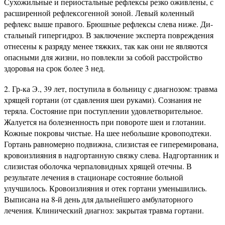
Сухожильные и периостальные рефлексы резко оживлены, с
расширенной рефлексогенной зоной. Левый коленный
рефлекс выше правого. Брюшные рефлексы слева ниже. Ди-
стальный гипергидроз. В заключение эксперта повреждения
отнесены к разряду менее тяжких, так как они не являются
опасными для жизни, но повлекли за собой расстройство
здоровья на срок более 3 нед.
2. Гр-ка Э., 39 лет, поступила в больницу с диагнозом: травма
хрящей гортани (от сдавления шеи руками). Сознания не
теряла. Состояние при поступлении удовлетворительное.
Жалуется на болезненность при повороте шеи и глотании.
Кожные покровы чистые. На шее небольшие кровоподтеки.
Гортань равномерно подвижна, слизистая ее гиперемирована,
кровоизлияния в надгортанную связку слева. Надгортанник и
слизистая оболочка черпаловидных хрящей отечны. В
результате лечения в стационаре состояние больной
улучшилось. Кровоизлияния и отек гортани уменьшились.
Выписана на 8-й день для дальнейшего амбулаторного
лечения. Клинический диагноз: закрытая травма гортани.