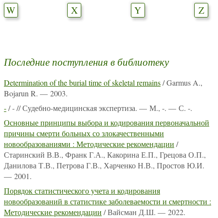
W
X
Y
Z
Последние поступления в библиотеку
Determination of the burial time of skeletal remains
/ Garmus A.,
Bojarun R. — 2003.
-
/ - // Судебно-медицинская экспертиза. — М., -. — С. -.
Основные принципы выбора и кодирования первоначальной
причины смерти больных со злокачественными
новообразованиями : Методические рекомендации
/
Старинский В.В., Франк Г.А., Какорина Е.П., Грецова О.П.,
Данилова Т.В., Петрова Г.В., Харченко Н.В., Простов Ю.И.
— 2001.
Порядок статистического учета и кодирования
новообразований в статистике заболеваемости и смертности :
Методические рекомендации
/ Вайсман Д.Ш. — 2022.