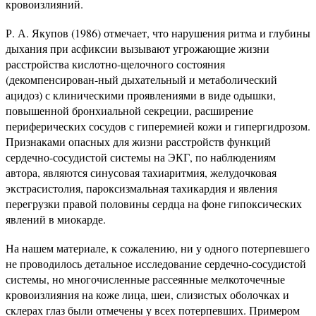
кровоизлияний.
Р. А. Якупов (1986) отмечает, что нарушения ритма и глубины
дыхания при асфиксии вызывают угрожающие жизни
расстройства кислотно-щелочного состояния
(декомпенсирован-ный дыхательный и метаболический
ацидоз) с клиническими проявлениями в виде одышки,
повышенной бронхиальной секреции, расширение
периферических сосудов с гиперемией кожи и гипергидрозом.
Признаками опасных для жизни расстройств функций
сердечно-сосудистой системы на ЭКГ, по наблюдениям
автора, являются синусовая тахиаритмия, желудочковая
экстрасистолия, пароксизмальная тахикардия и явления
перегрузки правой половины сердца на фоне гипоксических
явлений в миокарде.
На нашем материале, к сожалению, ни у одного потерпевшего
не проводилось детальное исследование сердечно-сосудистой
системы, но многочисленные рассеянные мелкоточечные
кровоизлияния на коже лица, шеи, слизистых оболочках и
склерах глаз были отмечены у всех потерпевших. Примером