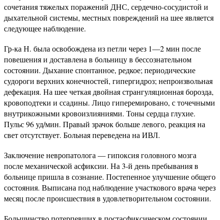
сочетания тяжелых поражений ДНС, сердечно-сосудистой и
дыхательной системы, местных повреждений на шее является
следующее наблюдение.
Гр-ка Н. была освобождена из петли через 1—2 мин после
повешения и доставлена в больницу в бессознательном
состоянии. Дыхание спонтанное, редкое; периодические
судороги верхних конечностей, гипергидроз; непроизвольная
дефекация. На шее четкая двойная странгуляционная борозда,
кровоподтеки и ссадины. Лицо гиперемировано, с точечными
внутрикожными кровоизлияниями. Тоны сердца глухие.
Пульс 96 уд/мин. Правый зрачок больше левого, реакция на
свет отсутствует. Больная переведена на ИВЛ.
Заключение невропатолога — гипоксия головного мозга
после механической асфиксии. На 3-й день пребывания в
больнице пришла в сознание. Постепенное улучшение общего
состояния. Выписана под наблюдение участкового врача через
месяц после происшествия в удовлетворительном состоянии.
Большинство потерпевших в постасфиксическом состоянии