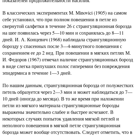
показателей продолжительности насилия.
В классических экспериментах М. Minovici (1905) на самом
себе установил, что при полном повешении в петле из
свернутой салфетки в течение 26 с странгуляционная борозда
на шее появилась через 5—10 мин и сохранялась до 8—11
дней. И. А. Концевич (1968) наблюдала странгуляционную
борозду у спасенных после 3—4-минутного повешения с
сохранением ее до 2 нед. При повешении в мягких петлях М.
И. Федоров (1967) отмечал наличие странгуляционных борозд
в виде слегка припухших полос гиперемии без повреждения
эпидермиса в течение 1—3 дней.
По нашим данным, странгуляционная борозда от полужестких
петель образуется через 2—3 мин и может наблюдаться до 7—
10 дней (иногда до месяца). В то же время при наложении
петли из мягкого материала странгуляционные борозды
выражены значительно слабее и быстрее исчезают. В
некоторых случаях попыток удавления мягкой петлей и
неполного повешения в мягкой петле странгуляционная
борозда может вообще отсутствовать. Следует отметить, что в