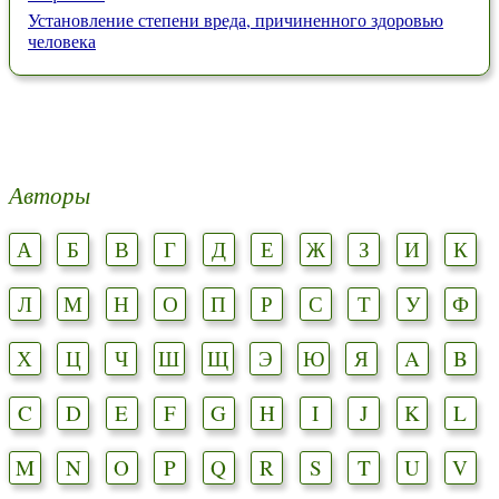
Установление степени вреда, причиненного здоровью
человека
Авторы
А
Б
В
Г
Д
Е
Ж
З
И
К
Л
М
Н
О
П
Р
С
Т
У
Ф
Х
Ц
Ч
Ш
Щ
Э
Ю
Я
A
B
C
D
E
F
G
H
I
J
K
L
M
N
O
P
Q
R
S
T
U
V