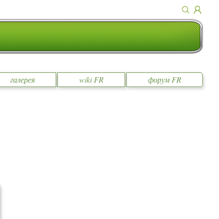
галерея
wiki FR
форум FR