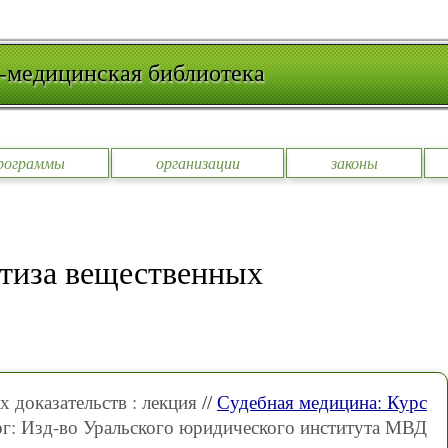
-медицинская библиотека
рограммы
организации
законы
ртиза вещественных
доказательств : лекция //
Судебная медицина: Курс
ург: Изд-во Уральского юридического института МВД