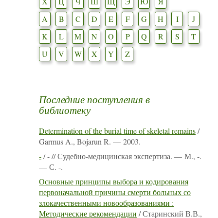
Х
Ц
Ч
Ш
Щ
Э
Ю
Я
A
B
C
D
E
F
G
H
I
J
K
L
M
N
O
P
Q
R
S
T
U
V
W
X
Y
Z
Последние поступления в
библиотеку
Determination of the burial time of skeletal remains
/
Garmus A., Bojarun R. — 2003.
-
/ - // Судебно-медицинская экспертиза. — М., -.
— С. -.
Основные принципы выбора и кодирования
первоначальной причины смерти больных со
злокачественными новообразованиями :
Методические рекомендации
/ Старинский В.В.,