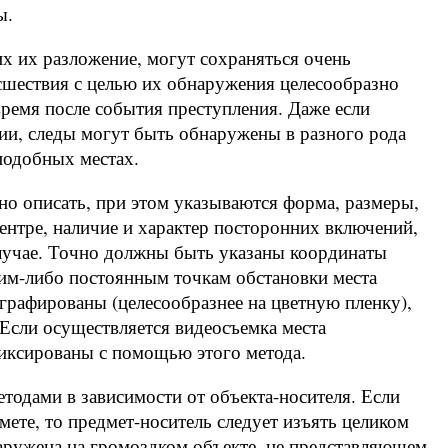
ы.
 их разложение, могут сохраняться очень
сшествия с целью их обнаружения целесообразно
ремя после события преступления. Даже если
ии, следы могут быть обнаружены в разного рода
подобных местах.
но описать, при этом указываются форма, размеры,
центре, наличие и характер посторонних включений,
случае. Точно должны быть указаны координаты
им-либо постоянным точкам обстановки места
рафированы (целесообразнее на цветную пленку),
Если осуществляется видеосъемка места
иксированы с помощью этого метода.
тодами в зависимости от объекта-носителя. Если
мете, то предмет-носитель следует изъять целиком
наружена на громоздком объекте, не представляющем