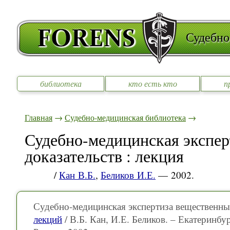
Судебно
библиотека
кто есть кто
п
Главная
→
Судебно-медицинская библиотека
→
Судебно-медицинская экспе
доказательств : лекция
/
Кан В.Б.
,
Беликов И.Е.
— 2002.
Судебно-медицинская экспертиза вещественных 
лекций
/ В.Б. Кан, И.Е. Беликов. – Екатеринб