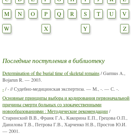
M
N
O
P
Q
R
S
T
U
V
W
X
Y
Z
Последние поступления в библиотеку
Determination of the burial time of skeletal remains
/ Garmus A.,
Bojarun R. — 2003.
-
/ - // Судебно-медицинская экспертиза. — М., -. — С. -.
Основные принципы выбора и кодирования первоначальной
причины смерти больных со злокачественными
новообразованиями : Методические рекомендации
/
Старинский В.В., Франк Г.А., Какорина Е.П., Грецова О.П.,
Данилова Т.В., Петрова Г.В., Харченко Н.В., Простов Ю.И.
— 2001.