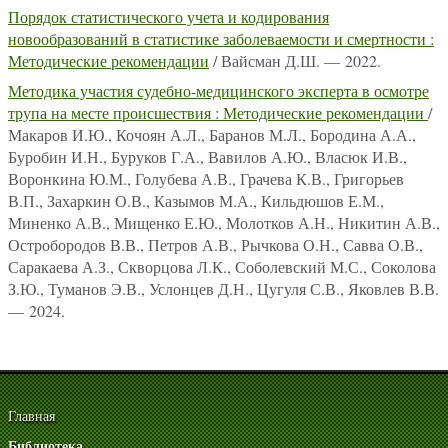
Порядок статистического учета и кодирования
новообразований в статистике заболеваемости и смертности :
Методические рекомендации
/ Вайсман Д.Ш. — 2022.
Методика участия судебно-медицинского эксперта в осмотре
трупа на месте происшествия : Методические рекомендации
/
Макаров И.Ю., Кочоян А.Л., Баранов М.Л., Бородина А.А.,
Буробин И.Н., Буруков Г.А., Вавилов А.Ю., Власюк И.В.,
Воронкина Ю.М., Голубева А.В., Грачева К.В., Григорьев
В.П., Захаркин О.В., Казымов М.А., Кильдюшов Е.М.,
Миненко А.В., Мищенко Е.Ю., Молотков А.Н., Никитин А.В.,
Остробородов В.В., Петров А.В., Рычкова О.Н., Савва О.В.,
Саракаева А.З., Скворцова Л.К., Соболевский М.С., Соколова
З.Ю., Туманов Э.В., Услонцев Д.Н., Цугуля С.В., Яковлев В.В.
— 2024.
Главная
Библиотека