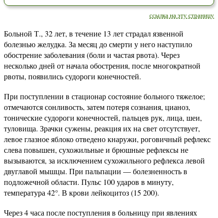
ссылка на эту страницу
Больной Т., 32 лет, в течение 13 лет страдал язвенной
болезнью желудка. За месяц до смерти у него наступило
обострение заболевания (боли и частая рвота). Через
несколько дней от начала обострения, после многократной
рвоты, появились судороги конечностей.
При поступлении в стационар состояние больного тяжелое;
отмечаются сонливость, затем потеря сознания, цианоз,
тонические судороги конечностей, пальцев рук, лица, шеи,
туловища. Зрачки сужены, реакция их на свет отсутствует,
левое глазное яблоко отведено кнаружи, роговичный рефлекс
слева повышен, сухожильные и брюшные рефлексы не
вызываются, за исключением сухожильного рефлекса левой
двуглавой мышцы. При пальпации — болезненность в
подложечной области. Пульс 100 ударов в минуту,
температура 42°. В крови лейкоцитоз (15 200).
Через 4 часа после поступления в больницу при явлениях