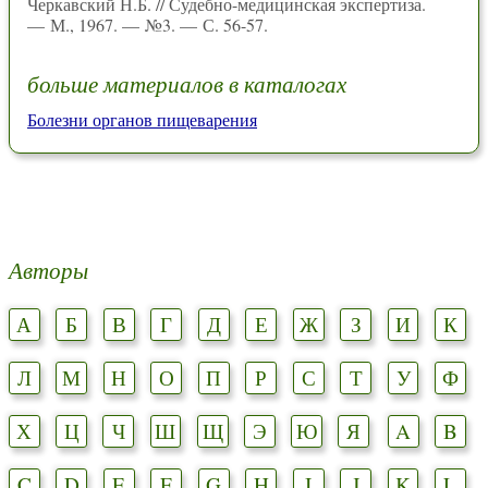
Черкавский Н.Б. // Судебно-медицинская экспертиза.
— М., 1967. — №3. — С. 56-57.
больше материалов в каталогах
Болезни органов пищеварения
Авторы
А
Б
В
Г
Д
Е
Ж
З
И
К
Л
М
Н
О
П
Р
С
Т
У
Ф
Х
Ц
Ч
Ш
Щ
Э
Ю
Я
A
B
C
D
E
F
G
H
I
J
K
L