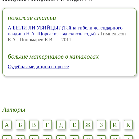
похожие статьи
А БЫЛИ ЛИ УБИЙЦЫ? (Тайна гибели легендарного
начдива Н.А. Щорса: взгляд сквозь годы).
/ Гимпельсон
Е.А., Пономарев Е.В. — 2011.
больше материалов в каталогах
Судебная медицина в прессе
Авторы
А
Б
В
Г
Д
Е
Ж
З
И
К