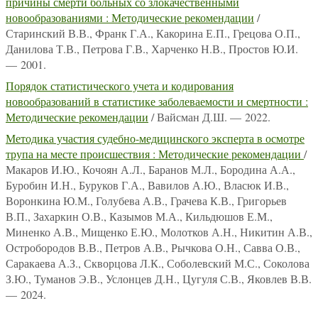
причины смерти больных со злокачественными
новообразованиями : Методические рекомендации
/
Старинский В.В., Франк Г.А., Какорина Е.П., Грецова О.П.,
Данилова Т.В., Петрова Г.В., Харченко Н.В., Простов Ю.И.
— 2001.
Порядок статистического учета и кодирования
новообразований в статистике заболеваемости и смертности :
Методические рекомендации
/ Вайсман Д.Ш. — 2022.
Методика участия судебно-медицинского эксперта в осмотре
трупа на месте происшествия : Методические рекомендации
/
Макаров И.Ю., Кочоян А.Л., Баранов М.Л., Бородина А.А.,
Буробин И.Н., Буруков Г.А., Вавилов А.Ю., Власюк И.В.,
Воронкина Ю.М., Голубева А.В., Грачева К.В., Григорьев
В.П., Захаркин О.В., Казымов М.А., Кильдюшов Е.М.,
Миненко А.В., Мищенко Е.Ю., Молотков А.Н., Никитин А.В.,
Остробородов В.В., Петров А.В., Рычкова О.Н., Савва О.В.,
Саракаева А.З., Скворцова Л.К., Соболевский М.С., Соколова
З.Ю., Туманов Э.В., Услонцев Д.Н., Цугуля С.В., Яковлев В.В.
— 2024.