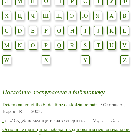
Л
М
Н
О
П
Р
С
Т
У
Ф
Х
Ц
Ч
Ш
Щ
Э
Ю
Я
A
B
C
D
E
F
G
H
I
J
K
L
M
N
O
P
Q
R
S
T
U
V
W
X
Y
Z
Последние поступления в библиотеку
Determination of the burial time of skeletal remains
/ Garmus A.,
Bojarun R. — 2003.
-
/ - // Судебно-медицинская экспертиза. — М., -. — С. -.
Основные принципы выбора и кодирования первоначальной