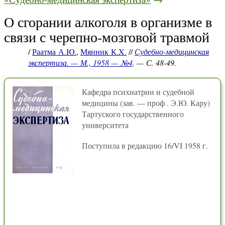
О сгорании алкоголя в организме в
связи с черепно-мозговой травмой
/
Раатма А.Ю.
,
Мянник К.X.
//
Судебно-медицинская
экспертиза. — М., 1958 — №4
. — С. 48-49.
Кафедра психиатрии и судебной
медицины (зав. — проф . Э.Ю. Кару)
Тартуского государственного
университета
Поступила в редакцию 16/VI 1958 г.