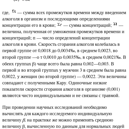
где,
— сумма всех промежутков времени между введением
алкоголя в организм и последующими определениями
концентрации его в крови;
— сумма концентраций;
—
величина, полученная от умножения промежутков времени и
концентраций; п — число определений концентрации
алкоголя в крови. Скорость сгорания алкоголя колебалась в
первой группе от 0,0018 до 0,0034
, в среднем 0,0023, во
‰
второй группе —о т 0,0010 до 0,0035
, в среднем 0,0021
. В
‰
‰
обеих группах β) чаще всего была равна 0,002—0,003. В
первой и во второй группах у мужчин 3 в среднем была равна
0,0022, у женщин (во второй группе) — 0,0022. Эти величины
совпадают с полученными Кару. Одиночные низкие
показатели скорости сгорания алкоголя в организме (0,001)
являются чисто индивидуальными и не связаны с травмой.
При проведении научных исследований необходимо
вычислять для каждого исследуемого индивидуальную
величину
β,
на практике же можно применять среднюю
величину β, вычисленную по данным для нормальных людей