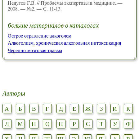
Недугов Г.В. // Проблемы экспертизы в медицине. —
2008. — №2. — С. 11-13.
больше материалов в каталогах
Острое отравление алкоголем
Алкоголизм, хроническая алкогольная интоксикация
Черепно-мозговая травма
Авторы
А
Б
В
Г
Д
Е
Ж
З
И
К
Л
М
Н
О
П
Р
С
Т
У
Ф
Х
Ц
Ч
Ш
Щ
Э
Ю
Я
A
B