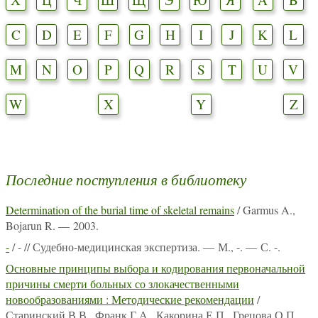
C
D
E
F
G
H
I
J
K
L
M
N
O
P
Q
R
S
T
U
V
W
X
Y
Z
Последние поступления в библиотеку
Determination of the burial time of skeletal remains
/ Garmus A.,
Bojarun R. — 2003.
-
/ - // Судебно-медицинская экспертиза. — М., -. — С. -.
Основные принципы выбора и кодирования первоначальной
причины смерти больных со злокачественными
новообразованиями : Методические рекомендации
/
Старинский В.В., Франк Г.А., Какорина Е.П., Грецова О.П.,