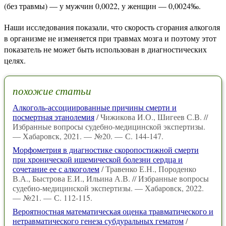
(без травмы) — у мужчин 0,0022, у женщин — 0,0024
.
‰
Наши исследования показали, что скорость сгорания алкоголя
в организме не изменяется при травмах мозга и поэтому этот
показатель не может быть использован в диагностических
целях.
похожие статьи
Алкоголь-ассоциированные причины смерти и
посмертная этанолемия
/ Чижикова И.О., Шигеев С.В. //
Избранные вопросы судебно-медицинской экспертизы.
— Хабаровск, 2021. — №20. — С. 144-147.
Морфометрия в диагностике скоропостижной смерти
при хронической ишемической болезни сердца и
сочетание ее с алкоголем
/ Травенко Е.Н., Породенко
В.А., Быстрова Е.И., Ильина А.В. // Избранные вопросы
судебно-медицинской экспертизы. — Хабаровск, 2022.
— №21. — С. 112-115.
Вероятностная математическая оценка травматического и
нетравматического генеза субдуральных гематом
/