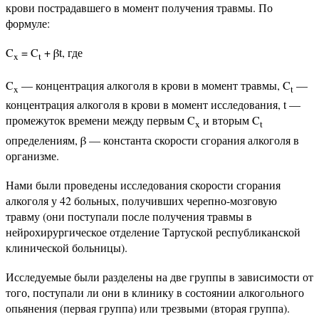
крови пострадавшего в момент получения травмы. По
формуле:
C
= C
+ βt, где
x
t
C
— концентрация алкоголя в крови в момент травмы, C
—
x
t
концентрация алкоголя в крови в момент исследования, t —
промежуток времени между первым C
и вторым C
x
t
определениям, β — константа скорости сгорания алкоголя в
организме.
Нами были проведены исследования скорости сгорания
алкоголя у 42 больных, получивших черепно-мозговую
травму (они поступали после получения травмы в
нейрохирургическое отделение Тартуской республиканской
клинической больницы).
Исследуемые были разделены на две группы в зависимости от
того, поступали ли они в клинику в состоянии алкогольного
опьянения (первая группа) или трезвыми (вторая группа).