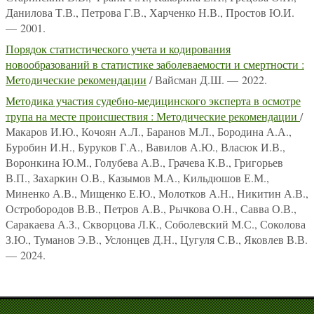
Данилова Т.В., Петрова Г.В., Харченко Н.В., Простов Ю.И.
— 2001.
Порядок статистического учета и кодирования
новообразований в статистике заболеваемости и смертности :
Методические рекомендации
/ Вайсман Д.Ш. — 2022.
Методика участия судебно-медицинского эксперта в осмотре
трупа на месте происшествия : Методические рекомендации
/
Макаров И.Ю., Кочоян А.Л., Баранов М.Л., Бородина А.А.,
Буробин И.Н., Буруков Г.А., Вавилов А.Ю., Власюк И.В.,
Воронкина Ю.М., Голубева А.В., Грачева К.В., Григорьев
В.П., Захаркин О.В., Казымов М.А., Кильдюшов Е.М.,
Миненко А.В., Мищенко Е.Ю., Молотков А.Н., Никитин А.В.,
Остробородов В.В., Петров А.В., Рычкова О.Н., Савва О.В.,
Саракаева А.З., Скворцова Л.К., Соболевский М.С., Соколова
З.Ю., Туманов Э.В., Услонцев Д.Н., Цугуля С.В., Яковлев В.В.
— 2024.