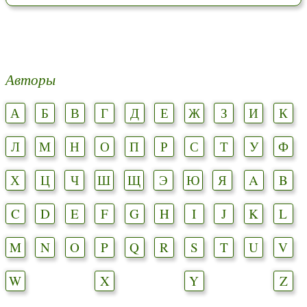
Авторы
А
Б
В
Г
Д
Е
Ж
З
И
К
Л
М
Н
О
П
Р
С
Т
У
Ф
Х
Ц
Ч
Ш
Щ
Э
Ю
Я
A
B
C
D
E
F
G
H
I
J
K
L
M
N
O
P
Q
R
S
T
U
V
W
X
Y
Z