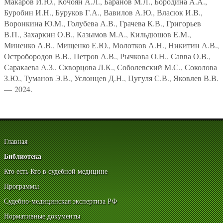
Макаров И.Ю., Кочоян А.Л., Баранов М.Л., Бородина А.А.,
Буробин И.Н., Буруков Г.А., Вавилов А.Ю., Власюк И.В.,
Воронкина Ю.М., Голубева А.В., Грачева К.В., Григорьев
В.П., Захаркин О.В., Казымов М.А., Кильдюшов Е.М.,
Миненко А.В., Мищенко Е.Ю., Молотков А.Н., Никитин А.В.,
Остробородов В.В., Петров А.В., Рычкова О.Н., Савва О.В.,
Саракаева А.З., Скворцова Л.К., Соболевский М.С., Соколова
З.Ю., Туманов Э.В., Услонцев Д.Н., Цугуля С.В., Яковлев В.В.
— 2024.
Главная
Библиотека
Кто есть Кто в судебной медицине
Программы
Судебно-медицинская экспертиза РФ
Нормативные документы