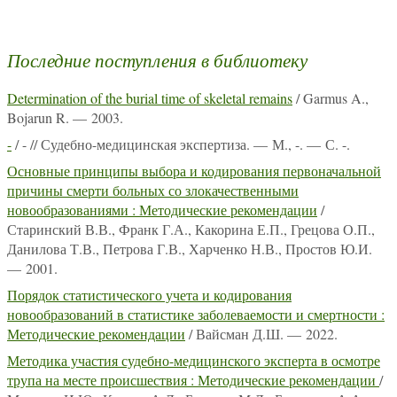
Последние поступления в библиотеку
Determination of the burial time of skeletal remains
/ Garmus A.,
Bojarun R. — 2003.
-
/ - // Судебно-медицинская экспертиза. — М., -. — С. -.
Основные принципы выбора и кодирования первоначальной
причины смерти больных со злокачественными
новообразованиями : Методические рекомендации
/
Старинский В.В., Франк Г.А., Какорина Е.П., Грецова О.П.,
Данилова Т.В., Петрова Г.В., Харченко Н.В., Простов Ю.И.
— 2001.
Порядок статистического учета и кодирования
новообразований в статистике заболеваемости и смертности :
Методические рекомендации
/ Вайсман Д.Ш. — 2022.
Методика участия судебно-медицинского эксперта в осмотре
трупа на месте происшествия : Методические рекомендации
/