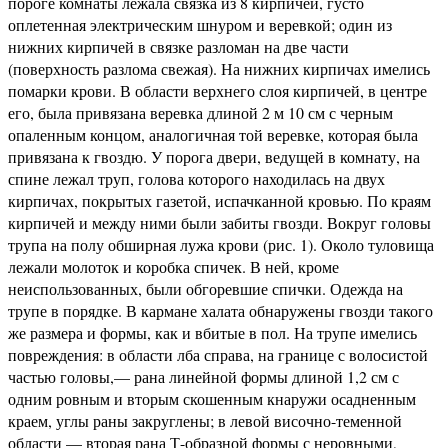
пороге комнаты лежала связка из 8 кирпичей, густо
оплетенная электрическим шнуром и веревкой; один из
нижних кирпичей в связке разломан на две части
(поверхность разлома свежая). На нижних кирпичах имелись
помарки крови. В области верхнего слоя кирпичей, в центре
его, была привязана веревка длиной 2 м 10 см с черным
опаленным концом, аналогичная той веревке, которая была
привязана к гвоздю. У порога двери, ведущей в комнату, на
спине лежал труп, голова которого находилась на двух
кирпичах, покрытых газетой, испачканной кровью. По краям
кирпичей и между ними были забиты гвозди. Вокруг головы
трупа на полу обширная лужа крови (рис. 1). Около туловища
лежали молоток и коробка спичек. В ней, кроме
неиспользованных, были обгоревшие спички. Одежда на
трупе в порядке. В кармане халата обнаружены гвозди такого
же размера и формы, как и вбитые в пол. На трупе имелись
повреждения: в области лба справа, на границе с волосистой
частью головы,— рана линейной формы длиной 1,2 см с
одним ровным и вторым скошенным кнаружи осадненным
краем, углы раны закруглены; в левой височно-теменной
области — вторая рана Т-образной формы с неровными,