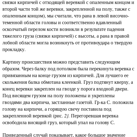
связки кирпичей с отходящей веревкой с опаленным концом и
второй части той же веревки, закрепленной на полу, также с
опаленным концом), мы считали, что рана в левой височно-
теменной области головы и соответственно вдавленный
осколчатый перелом кости возникли в результате падения
тяжелого груза (связки кирпичей) с высоты, а рана в правой
лобной области могла возникнуть от противоудара о твердую
прокладку.
Картину происшествия можно представить следующим
образом. Через балку под потолком была перекинута веревка с
привязанным на конце грузом из кирпичей. Для лучшего ее
скольжения балка обмотана клеенкой. Груз подтянут кверху, а
конец веревки закреплен на гвозде у порога входной двери.
Под висящем грузом на полу положены и укреплены
гвоздями два кирпича, застланные газетой. Гр-ка С. положила
голову на кирпичи, а горящую свечу поставила под
закрепленной веревкой (рис.
2}.
Перегоревшая веревка
освободила висящий груз, который упал на голову С.
Приведенный случай показывает, какое большое значение