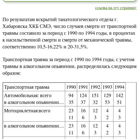
ссылка на эту страницу
По результатам вскрытий танатологического отдела г.
Хабаровска ХКБ СМЭ, число случаев смерти от транспортной
травмы составило за период с 1990 по 1994 годы, в процентах
к насильственной смерти и смерти от механической травмы,
соответственно 10,5-16,22% и 20-31,5%.
Транспортная травма за период с 1990 по 1994 годы, с учетом
травмы в алкогольном опьянении, распределилась следующим
образом:
Транспортная травма
1990
1991
1992
1993
1994
Автомобильная: всего
94
124
151
129
142
в алкогольном опьянении....
35
37
32
53
51
Мотоциклетная:всего
23
16
12
4
4
11
6
3
2
3
в алкогольном опьянении....
23
16
12
4
4
11
6
3
2
3