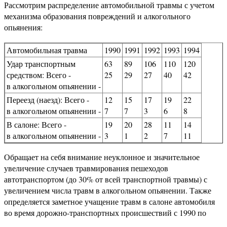
Рассмотрим распределение автомобильной травмы с учетом
механизма образования повреждений и алкогольного
опьянения:
Автомобильная травма
1990
1991
1992
1993
1994
Удар транспортным
63
89
106
110
120
средством: Всего -
25
29
27
40
42
в алкогольном опьянении -
Переезд (наезд): Всего -
12
15
17
19
22
в алкогольном опьянении -
7
7
3
6
8
В салоне: Всего -
19
20
28
11
14
в алкогольном опьянении -
3
1
2
7
11
Обращает на себя внимание неуклонное и значительное
увеличение случаев травмирования пешеходов
автотранспортом (до 30% от всей транспортной травмы) с
увеличением числа травм в алкогольном опьянении. Также
определяется заметное учащение травм в салоне автомобиля
во время дорожно-транспортных происшествий с 1990 по