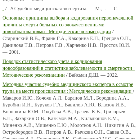
-
/ - // Судебно-медицинская экспертиза. — М., -. — С. -.
Основные принципы выбора и кодирования первоначальной
причины смерти больных со злокачественными
новообразованиями : Методические рекомендации
/
Старинский В.В., Франк Г.А., Какорина Е.П., Грецова О.П.,
Данилова Т.В., Петрова Г.В., Харченко Н.В., Простов Ю.И.
— 2001.
Порядок статистического учета и кодирования
новообразований в статистике заболеваемости и смертности :
Методические рекомендации
/ Вайсман Д.Ш. — 2022.
Методика участия судебно-медицинского эксперта в осмотре
трупа на месте происшествия : Методические рекомендации
/
Макаров И.Ю., Кочоян А.Л., Баранов М.Л., Бородина А.А.,
Буробин И.Н., Буруков Г.А., Вавилов А.Ю., Власюк И.В.,
Воронкина Ю.М., Голубева А.В., Грачева К.В., Григорьев
В.П., Захаркин О.В., Казымов М.А., Кильдюшов Е.М.,
Миненко А.В., Мищенко Е.Ю., Молотков А.Н., Никитин А.В.,
Остробородов В.В., Петров А.В., Рычкова О.Н., Савва О.В.,
Саракаева А.З., Скворцова Л.К., Соболевский М.С., Соколова