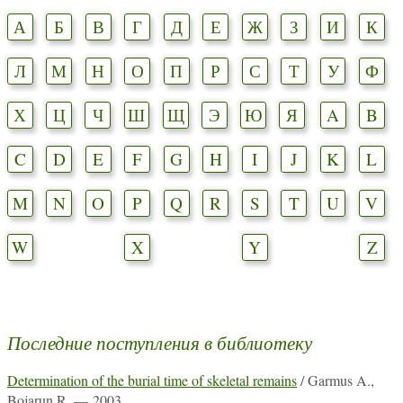
А
Б
В
Г
Д
Е
Ж
З
И
К
Л
М
Н
О
П
Р
С
Т
У
Ф
Х
Ц
Ч
Ш
Щ
Э
Ю
Я
A
B
C
D
E
F
G
H
I
J
K
L
M
N
O
P
Q
R
S
T
U
V
W
X
Y
Z
Последние поступления в библиотеку
Determination of the burial time of skeletal remains
/ Garmus A.,
Bojarun R. — 2003.