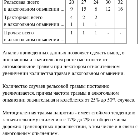
Рельсовая :всего
20
27
24
30
32
в алкогольном опьянении....
9
15
6
12
16
Тракторная: всего
4
2
2
-
-
в алкогольном опьянении....
1
1
1
-
-
Прочая: всего
1
1
1
-
-
в алкогольном опьянении....
-
-
-
-
-
Анализ приведенных данных позволяет сделать вывод о
постоянном и значительном росте смертности от
автомобильной травмы при некотором относительном
увеличении количества травм в алкогольном опьянении.
Количество случаев рельсовой травмы постоянно
увеличивается, причем частота травмы в алкогольном
опьянении значительная и колеблется от 25% до 50% случаев.
Мотоциклетная травма напротив - имеет стойкую тенденцию
к значительному снижению с 17% до 2% от общего числа
дорожно-транспортных происшествий, в том числе и в связи с
алкогольным опьянением.