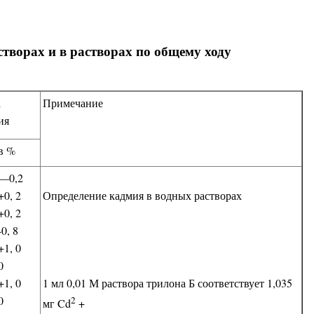
творах и в растворах по общему ходу
а
Примечание
ия
в %
—0,2
+0, 2
Определение кадмия в водных растворах
+0, 2
-0, 8
+1, 0
0
+1, 0
1 мл 0,01 М раствора трилона Б соответствует 1,035
0
2
мг Cd
+