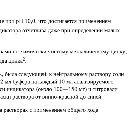
е при рН 10,0, что достигается применением
ндикатора отчетлива даже при определении малых
 нами по химически чистому металлическому цинку,
2
ида цинка
.
ь, была следующей: к нейтральному раствору соли
 2 мл буфера на каждый 10 мл анализируемого
еси индикатора (около 100—150 мг) и титровали
аски раствора от винно-красной до синей.
а растворах с применением общего хода