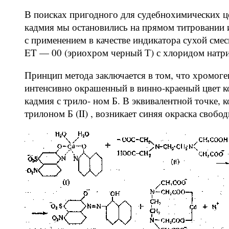
В поисках пригодного для судебнохимических ц
кадмия мы остановились на прямом титровании 
с применением в качестве индикатора сухой сме
ET — 00 (эриохром черный Т) с хлоридом натри
Принцип метода заключается в том, что хромоге
интенсивно окрашенный в винно-краеный цвет ко
кадмия с трило- ном Б. В эквивалентной точке, 
трилоном Б (II) , возникает синяя окраска сво