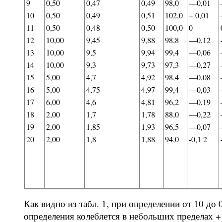
9
0,50
0,47
0,49
98,0
—0,01
10
0,50
0,49
0,51
102,0
+ 0,01
11
0,50
0,48
0,50
100,0
0
12
10,00
9,45
9,88
98,8
—0,12
13
10,00
9,5
9,94
99,4
—0,06
14
10,00
9,3
9,73
97,3
—0,27
15
5,00
4,7
4,92
98,4
—0,08
16
5,00
4,75
4,97
99,4
—0,03
17
6,00
4,6
4,81
96,2
—0,19
18
2,00
1,7
1,78
88,0
—0,22
19
2,00
1,85
1,93
96,5
—0,07
20
2,00
1,8
1,88
94,0
-0,1 2
Как видно из табл. 1, при определении от 10 до
определения колеблется в небольших пределах +