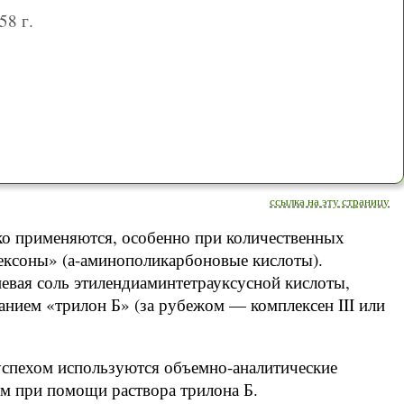
58 г.
ссылка на эту страницу
ко применяются, особенно при количественных
лексоны» (а-аминополикарбоновые кислоты).
евая соль этилендиаминтетрауксусной кислоты,
ием «трилон Б» (за рубежом — комплексен III или
успехом используются объемно-аналитические
м при помощи раствора трилона Б.