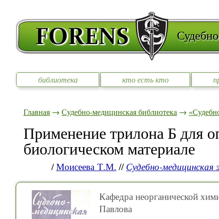
Судебно
библиотека
кто есть кто
п
Главная
→
Судебно-медицинская библиотека
→
«Судебно
Применение трилона Б для о
биологическом материале
/
Моисеева Т.М.
//
Судебно-медицинская 
Кафедра неорганической хими
Павлова