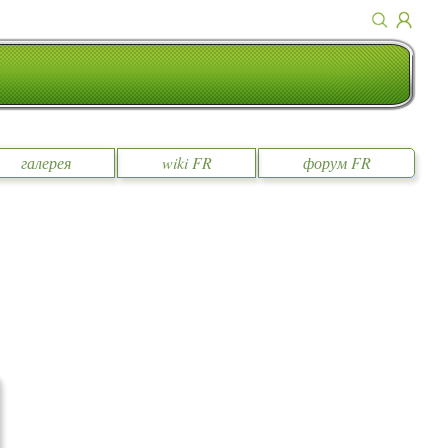
галерея
wiki FR
форум FR