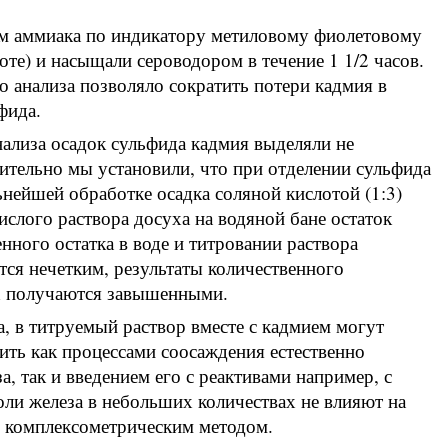
м аммиака по индикатору метиловому фиолетовому
оте) и насыщали сероводором в течение 1 1/2 часов.
 анализа позволяло сократить потери кадмия в
фида.
нализа осадок сульфида кадмия выделяли не
ительно мы установили, что при отделении сульфида
нейшей обработке осадка соляной кислотой (1:3)
ислого раствора досуха на водяной бане остаток
нного остатка в воде и титровании раствора
тся нечетким, результаты количественного
ях получаются завышенными.
а, в титруемый раствор вместе с кадмием могут
ить как процессами соосаждения естественно
, так и введением его с реактивами например, с
оли железа в небольших количествах не влияют на
я комплексометрическим методом.