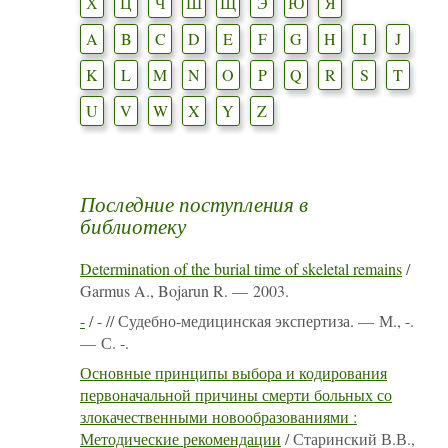
Х
Ц
Ч
Ш
Щ
Э
Ю
Я
A
B
C
D
E
F
G
H
I
J
K
L
M
N
O
P
Q
R
S
T
U
V
W
X
Y
Z
Последние поступления в
библиотеку
Determination of the burial time of skeletal remains
/
Garmus A., Bojarun R. — 2003.
-
/ - // Судебно-медицинская экспертиза. — М., -.
— С. -.
Основные принципы выбора и кодирования
первоначальной причины смерти больных со
злокачественными новообразованиями :
Методические рекомендации
/ Старинский В.В.,