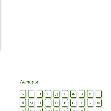
Авторы
А
Б
В
Г
Д
Е
Ж
З
И
К
Л
М
Н
О
П
Р
С
Т
У
Ф