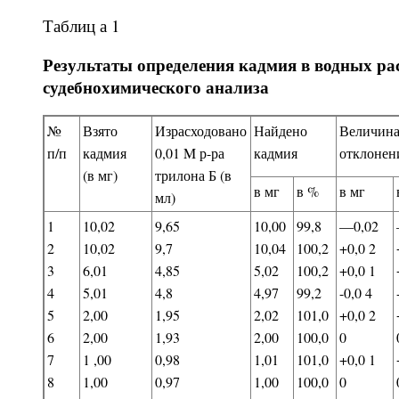
Таблиц а 1
Результаты определения кадмия в водных рас
судебнохимического анализа
№
Взято
Израсходовано
Найдено
Величин
п/п
кадмия
0,01 M р-ра
кадмия
отклонен
(в мг)
трилона Б (в
в мг
в %
в мг
мл)
1
10,02
9,65
10,00
99,8
—0,02
2
10,02
9,7
10,04
100,2
+0,0 2
3
6,01
4,85
5,02
100,2
+0,0 1
4
5,01
4,8
4,97
99,2
-0,0 4
5
2,00
1,95
2,02
101,0
+0,0 2
6
2,00
1,93
2,00
100,0
0
7
1 ,00
0,98
1,01
101,0
+0,0 1
8
1,00
0,97
1,00
100,0
0