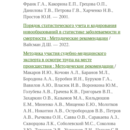
Франк Г.А., Какорина Е.П., Грецова О.П.,
Данилова Т.В., Петрова Г.В., Харченко Н.В.,
Простов Ю.И. — 2001.
Порядок статистического учета и кодирования
новообразований в статистике заболеваемости и
смертности : Методические рекомендации
/
Вайсман Д.Ш. — 2022.
Методика участия судебно-медицинского
эксперта в осмотре трупа на месте
происшествия : Методические рекомендации
/
Макаров И.Ю., Кочоян А.Л., Баранов М.Л.,
Бородина А.А., Буробин И.Н., Буруков Г.А.,
Вавилов А.Ю., Власюк И.В., Воронкина Ю.М.,
Голубева А.В., Грачева К.В., Григорьев В.П.,
Захаркин О.В., Казымов М.А., Кильдюшов
Е.М., Миненко А.В., Мищенко Е.Ю., Молотков
А.Н., Никитин А.В., Остробородов В.В., Петров
А.В., Рычкова О.Н., Савва О.В., Саракаева А.З.,
Скворцова Л.К., Соболевский М.С., Соколова
З.Ю., Туманов Э.В., Услонцев Д.Н., Цугуля С.В.,