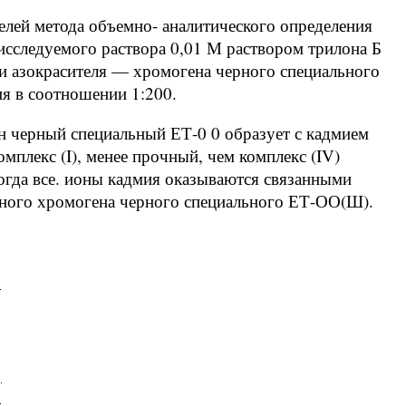
елей метода объемно- аналитического определения
исследуемого раствора 0,01 М раствором трилона Б
си азокрасителя — хромогена черного специального
я в соотношении 1:200.
н черный специальный ЕТ-0 0 образует с кадмием
мплекс (I), менее прочный, чем комплекс (IV)
когда все. ионы кадмия оказываются связанными
бодного хромогена черного специального ЕТ-ОО(Ш).