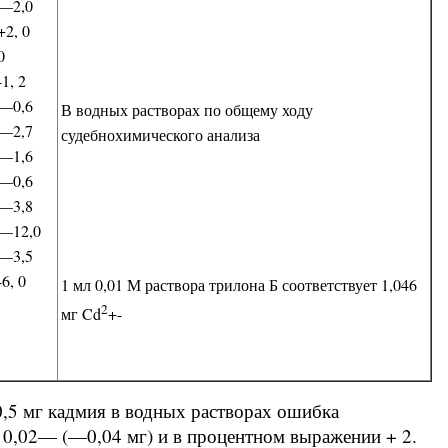
—2,0
+2, 0
0
-1, 2
—0,6
В водных растворах по общему ходу
—2,7
судебнохимического анализа
—1,6
—0,6
—3,8
—12,0
—3,5
-6, 0
1 мл 0,01 М раствора трилона Б соответствует 1,046
2
мг Cd
+-
 0,5 мг кадмия в водных растворах ошибка
 0,02— (—0,04 мг) и в процентном выражении + 2.