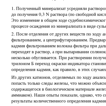
Полученный минерализат усредняли растворо
до получения 0,3 N раствора (по свободной кисл
Это изменение в общем ходе судебнохимического
процессе осаждения из минерализата в виде суль
После отделения от других веществ по ходу а
фильтрованием, а центрифугированием. Предвар
кадмия фильтрованием волокна фильтра при даль
переходят в раствор, а при выпаривании солянок
несколько обугливается. При растворении получе
трилоном Б переход окраски индикатора станови
определения кадмия, как правило, в этих случа
Из других катионов, отделяемых по ходу анализ
попасть только следы железы, что можно объясн
содержащегося в биологическом материале железа
аммиаком). Наши опыты показали, однако, что с
результаты количественного определения кадми