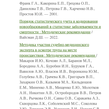
Франк Г.А., Какорина Е.П., Грецова О.П.,
Данилова Т.В., Петрова Г.В., Харченко Н.В.,
Простов Ю.И. — 2001.
Порядок статистического учета и кодирования
новообразований в статистике заболеваемости и
смертности : Методические рекомендации
/
Вайсман Д.Ш. — 2022.
Методика участия судебно-медицинского
эксперта в осмотре трупа на месте
происшествия : Методические рекомендации
/
Макаров И.Ю., Кочоян А.Л., Баранов М.Л.,
Бородина А.А., Буробин И.Н., Буруков Г.А.,
Вавилов А.Ю., Власюк И.В., Воронкина Ю.М.,
Голубева А.В., Грачева К.В., Григорьев В.П.,
Захаркин О.В., Казымов М.А., Кильдюшов
Е.М., Миненко А.В., Мищенко Е.Ю., Молотков
А.Н., Никитин А.В., Остробородов В.В., Петров
А.В., Рычкова О.Н., Савва О.В., Саракаева А.З.,
Скворцова Л.К., Соболевский М.С., Соколова
З.Ю., Туманов Э.В., Услонцев Д.Н., Цугуля С.В.,