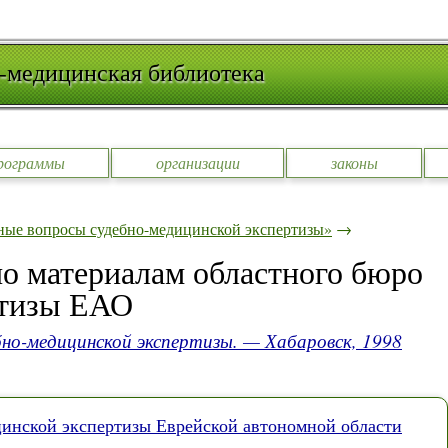
-медицинская библиотека
рограммы
организации
законы
ные вопросы судебно-медицинской экспертизы»
→
по материалам областного бюро
ртизы ЕАО
но-медицинской экспертизы. — Хабаровск, 1998
инской экспертизы Еврейской автономной области