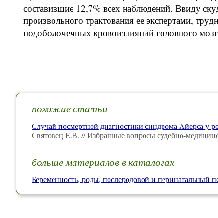
составившие 12,7% всех наблюдений. Ввиду ску
произвольного трактования ее экспертами, труд
подоболочечных кровоизлияний головного мозг
похожие статьи
Случай посмертной диагностики синдрома Айерса у р
Святовец Е.В. // Избранные вопросы судебно-медицин
больше материалов в каталогах
Беременность, роды, послеродовой и перинатальный п