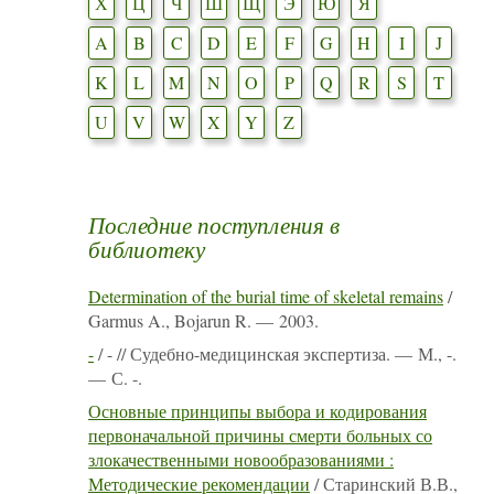
Х
Ц
Ч
Ш
Щ
Э
Ю
Я
A
B
C
D
E
F
G
H
I
J
K
L
M
N
O
P
Q
R
S
T
U
V
W
X
Y
Z
Последние поступления в
библиотеку
Determination of the burial time of skeletal remains
/
Garmus A., Bojarun R. — 2003.
-
/ - // Судебно-медицинская экспертиза. — М., -.
— С. -.
Основные принципы выбора и кодирования
первоначальной причины смерти больных со
злокачественными новообразованиями :
Методические рекомендации
/ Старинский В.В.,