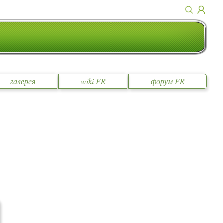
галерея
wiki FR
форум FR