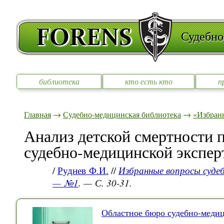
Судебно
библиотека
кто есть кто
п
Главная
→
Судебно-медицинская библиотека
→
«Избран
Анализ детской смертности 
судебно-медицинской экспе
/
Руднев Ф.И.
//
Избранные вопросы судеб
— №1
. — С. 30-31.
Областное бюро судебно-медиц