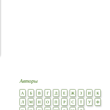
Авторы
А
Б
В
Г
Д
Е
Ж
З
И
К
Л
М
Н
О
П
Р
С
Т
У
Ф