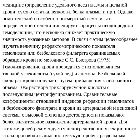
медицине (определение удельного веса плазмы и цельной
крови, сухого остатка, вязкости, белка плазмы и пр.). Однако
осмотический и особенно посмертный гемолизы в
определенной степени нивелируют процессы неоднородной
гемоделюции, что несколько снижает практическую
значимость указанных методов. В связи с этим целесообразнее
изучать величину рефрактометрического показателя
гемолизата или безбелкового фильтрата сравниваемых
образцов крови по методике С.С. Быстрова (1975).
Гемолизирование крови проводится с использованием
твердой углекислоты (сухой лед) и ацетона. Безбелковый
фильтрат крови получают путем прибавления к ней равного
объема 10% раствора трихлоруксусной кислоты с
последующим центрифугированием. Сравнительные
коэффициенты отношений индексов рефракции гемолизатов
и безбелкового фильтрата в крови из артериальной и венозной
системы с высокой степенью достоверности показывают
более значительное разжижение артериальной крови. Для
этих же целей рекомендуется непосредственно у секционного
стола производить диагностическую пробу с раздельным