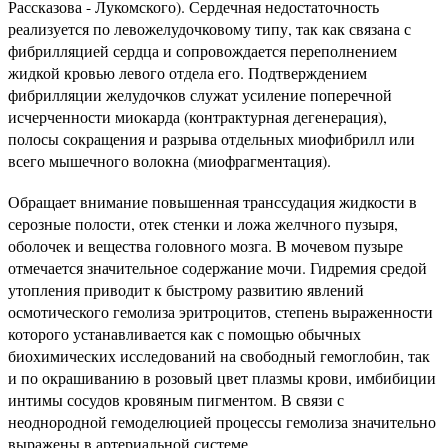
Рассказова - Лукомского). Сердечная недостаточность
реализуется по левожелудочковому типу, так как связана с
фибрилляцией сердца и сопровождается переполнением
жидкой кровью левого отдела его. Подтверждением
фибрилляции желудочков служат усиление поперечной
исчерченности миокарда (контрактурная дегенерация),
полосы сокращения и разрыва отдельных миофибрилл или
всего мышечного волокна (миофрагментация).
Обращает внимание повышенная транссудация жидкости в
серозные полости, отек стенки и ложа желчного пузыря,
оболочек и вещества головного мозга. В мочевом пузыре
отмечается значительное содержание мочи. Гидремия средой
утопления приводит к быстрому развитию явлений
осмотического гемолиза эритроцитов, степень выраженности
которого устанавливается как с помощью обычных
биохимических исследований на свободный гемоглобин, так
и по окрашиванию в розовый цвет плазмы крови, имбибиции
интимы сосудов кровяным пигментом. В связи с
неоднородной гемоделюцией процессы гемолиза значительно
выражены в артериальной системе.