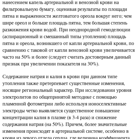
нанесением капель артериальной и венозной крови на
фильтровальную бумагу, оценивая результаты по площади
пятна и выраженности желтоватого ореола вокруг него; чем
шире ореол и больше площадь пятна, тем большая степень
разжижения крови водой. При неоднородной гемоделюции
(аспирационный и смешанный типы утопления) площадь
пятна и ореола, возникшего от капли артериальной крови, по
сравнению с таковой от капли венозной крови увеличивается
часто на 50% и более (следует считать достоверным данный
признак при увеличении показателя на 30%).
Содержание натрия и калия в крови при данном типе
утопления также претерпевает существенные изменения,
носящие региональный характер. При исследовании уровня
электролитов по общепринятой методике с помощью
пламенной фотометрии либо используя ионоселективные
электроды четко выявляется существенное повышение
концентрации калия в плазме (в 3-4 раза) и снижение
содержания натрия (на 50%). Причем, более значительные
изменения происходят в артериальной системе, особенно в
крови из левого отдела сердца, где величина коэффициента