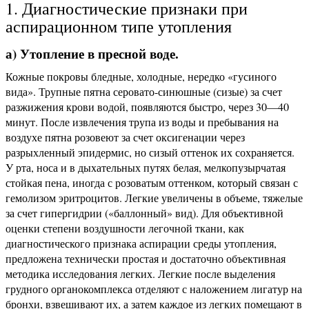
1. Диагностические признаки при
аспирационном типе утопления
а) Утопление в пресной воде.
Кожные покровы бледные, холодные, нередко «гусиного
вида». Трупные пятна серовато-синюшные (сизые) за счет
разжижения крови водой, появляются быстро, через 30—40
минут. После извлечения трупа из воды и пребывания на
воздухе пятна розовеют за счет оксигенации через
разрыхленный эпидермис, но сизый оттенок их сохраняется.
У рта, носа и в дыхательных путях белая, мелкопузырчатая
стойкая пена, иногда с розоватым оттенком, который связан с
гемолизом эритроцитов. Легкие увеличены в объеме, тяжелые
за счет гипергидрии («баллонный» вид). Для объективной
оценки степени воздушности легочной ткани, как
диагностического признака аспирации среды утопления,
предложена технически простая и достаточно объективная
методика исследования легких. Легкие после выделения
грудного органокомплекса отделяют с наложением лигатур на
бронхи, взвешивают их, а затем каждое из легких помещают в