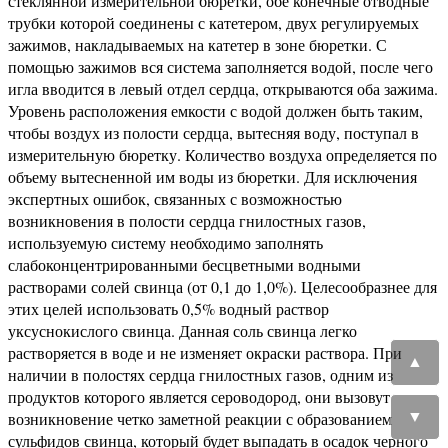
стеклянной измерительной бюретки, обе конечные отводные
трубки которой соединены с катетером, двух регулируемых
зажимов, накладываемых на катетер в зоне бюретки. С
помощью зажимов вся система заполняется водой, после чего
игла вводится в левый отдел сердца, открываются оба зажима.
Уровень расположения емкости с водой должен быть таким,
чтобы воздух из полости сердца, вытесняя воду, поступал в
измерительную бюретку. Количество воздуха определяется по
объему вытесненной им воды из бюретки. Для исключения
экспертных ошибок, связанных с возможностью
возникновения в полости сердца гнилостных газов,
используемую систему необходимо заполнять
слабоконцентрированными бесцветными водными
растворами солей свинца (от 0,1 до 1,0%). Целесообразнее для
этих целей использовать 0,5% водный раствор
уксуснокислого свинца. Данная соль свинца легко
растворяется в воде и не изменяет окраски раствора. При
▲
наличии в полостях сердца гнилостных газов, одним из
продуктов которого является сероводород, они вызовут
возникновение четко заметной реакции с образованием
▼
сульфидов свинца, который будет выпадать в осадок черного