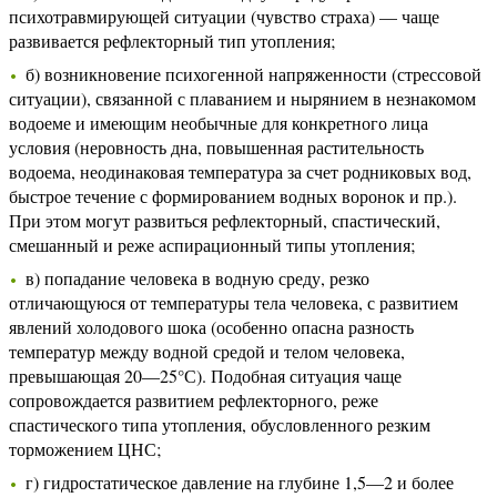
психотравмирующей ситуации (чувство страха) — чаще
развивается рефлекторный тип утопления;
б) возникновение психогенной напряженности (стрессовой
ситуации), связанной с плаванием и нырянием в незнакомом
водоеме и имеющим необычные для конкретного лица
условия (неровность дна, повышенная растительность
водоема, неодинаковая температура за счет родниковых вод,
быстрое течение с формированием водных воронок и пр.).
При этом могут развиться рефлекторный, спастический,
смешанный и реже аспирационный типы утопления;
в) попадание человека в водную среду, резко
отличающуюся от температуры тела человека, с развитием
явлений холодового шока (особенно опасна разность
температур между водной средой и телом человека,
превышающая 20—25°С). Подобная ситуация чаще
сопровождается развитием рефлекторного, реже
спастического типа утопления, обусловленного резким
торможением ЦНС;
г) гидростатическое давление на глубине 1,5—2 и более