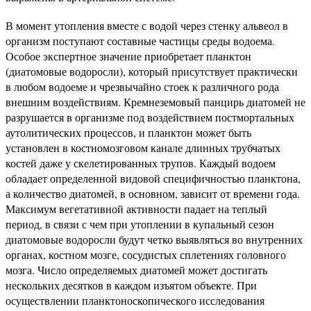
В момент утопления вместе с водой через стенку альвеол в
организм поступают составные частицы среды водоема.
Особое экспертное значение приобретает планктон
(диатомовые водоросли), который присутствует практически
в любом водоеме и чрезвычайно стоек к различного рода
внешним воздействиям. Кремнеземовый панцирь диатомей не
разрушается в организме под воздействием постмортальных
аутолитических процессов, и планктон может быть
установлен в костномозговом канале длинных трубчатых
костей даже у скелетированных трупов. Каждый водоем
обладает определенной видовой специфичностью планктона,
а количество диатомей, в основном, зависит от времени года.
Максимум вегетативной активности падает на теплый
период, в связи с чем при утоплении в купальный сезон
диатомовые водоросли будут четко выявляться во внутренних
органах, костном мозге, сосудистых сплетениях головного
мозга. Число определяемых диатомей может достигать
нескольких десятков в каждом изъятом объекте. При
осуществлении планктоноскопического исследования