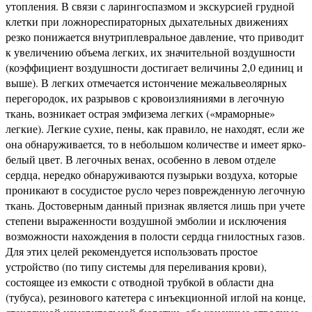
утопления. В связи с ларингоспазмом и экскурсией грудной
клетки при ложнореспираторных дыхательных движениях
резко понижается внутриплевральное давление, что приводит
к увеличению объема легких, их значительной воздушности
(коэффициент воздушности достигает величины 2,0 единиц и
выше). В легких отмечается истончение межальвеолярных
перегородок, их разрывов с кровоизлияниями в легочную
ткань, возникает острая эмфизема легких («мраморные»
легкие). Легкие сухие, пены, как правило, не находят, если же
она обнаруживается, то в небольшом количестве и имеет ярко-
белый цвет. В легочных венах, особенно в левом отделе
сердца, нередко обнаруживаются пузырьки воздуха, которые
проникают в сосудистое русло через поврежденную легочную
ткань. Достоверным данный признак является лишь при учете
степени выраженности воздушной эмболии и исключения
возможности нахождения в полости сердца гнилостных газов.
Для этих целей рекомендуется использовать простое
устройство (по типу системы для переливания крови),
состоящее из емкости с отводной трубкой в области дна
(тубуса), резинового катетера с инъекционной иглой на конце,