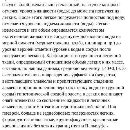
сосуд с водой, желательно стеклянный, на стенке которого
отмечен уровень жидкости (воды) до момента погружения
легких. После этого легкое погружается полностью под воду,
отмечается уровень подъема жидкости (воды). Легкое
извлекается и его объем определяется количеством
вытесненной жидкости в сосуде путем добавления воды из
мерной емкости (мерные стаканы, колба, цилиндр и пр.) до
уровня верхней отметки (уровень воды в сосуде после
погружения легкого). Коэффициент воздушности легочной
ткани, определяемый отношением объема легких к их массе,
составил, по нашим данным, среднюю величину 1,43±0,13. За
счет значительного повреждения сурфактанта (вещества,
выстилающего альвеолы и препятствующего спадению
альвеол и проникновению через их стенку водно-воздушной
среды) гипотонической средой водоема в легких возникают
очаги ателектаза со скоплением жидкости в легочных
альвеолах, ранним отеком интерстициальной ткани. Под
плеврой, больше на заднебоковых поверхностях легких,
формируются полосчатые, крупнофокусные, красноватые
кровоизлияния без четких границ (пятна Пальтауфа -