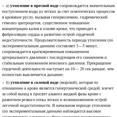
утопление в пресной воде
а)
сопровождается значительным
поступлением воды из легких за счет осмотических процессов
в кровяное русло, вызывая гиперволемию, гидремический
гемолиз эритроцитов, существенное повышение
концентрации калия в плазме крови, что приводит к
фибрилляции сердца и развитию острой сердечной
недостаточности. Продолжительность периода утопления (по
экспериментальным данным) составляет 3—5 минут,
сопровождается кратковременным повышением
артериального давления с последующим его снижением и
стабильным понижением венозного давления. Прекращение
сердечной деятельности наступает на 10— 20 сек раньше, чем
полностью выключается дыхание;
утопление в соленой воде
б)
(морской), которая по
отношению к крови является гипертонической средой, влечет
за собой выход в просвет альвеол жидкой фазы крови с
развитием резкого отека легких и возникновением острой
легочной недостаточности. В начальном периоде утопления
(по экспериментальным данным) наблюдается высокое
систолическое давление на фоне снижения диастолического,