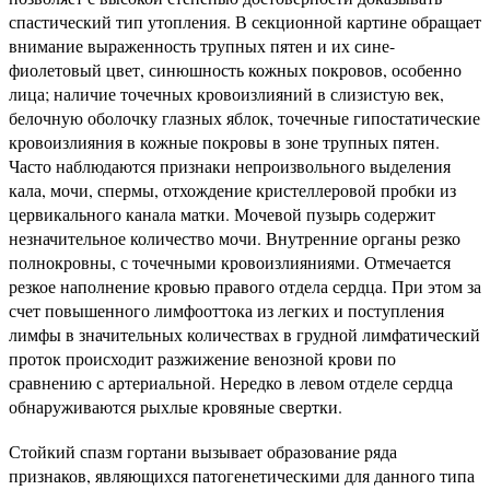
спастический тип утопления. В секционной картине обращает
внимание выраженность трупных пятен и их сине-
фиолетовый цвет, синюшность кожных покровов, особенно
лица; наличие точечных кровоизлияний в слизистую век,
белочную оболочку глазных яблок, точечные гипостатические
кровоизлияния в кожные покровы в зоне трупных пятен.
Часто наблюдаются признаки непроизвольного выделения
кала, мочи, спермы, отхождение кристеллеровой пробки из
цервикального канала матки. Мочевой пузырь содержит
незначительное количество мочи. Внутренние органы резко
полнокровны, с точечными кровоизлияниями. Отмечается
резкое наполнение кровью правого отдела сердца. При этом за
счет повышенного лимфооттока из легких и поступления
лимфы в значительных количествах в грудной лимфатический
проток происходит разжижение венозной крови по
сравнению с артериальной. Нередко в левом отделе сердца
обнаруживаются рыхлые кровяные свертки.
Стойкий спазм гортани вызывает образование ряда
признаков, являющихся патогенетическими для данного типа