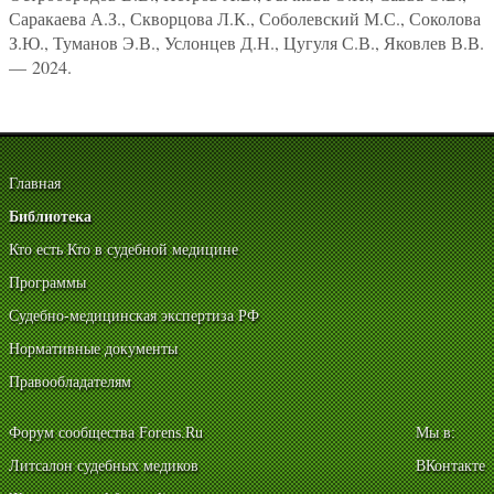
Саракаева А.З., Скворцова Л.К., Соболевский М.С., Соколова
З.Ю., Туманов Э.В., Услонцев Д.Н., Цугуля С.В., Яковлев В.В.
— 2024.
Главная
Библиотека
Кто есть Кто в судебной медицине
Программы
Судебно-медицинская экспертиза РФ
Нормативные документы
Правообладателям
Форум сообщества Forens.Ru
Мы в:
Литсалон судебных медиков
ВКонтакте