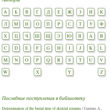
А
Б
В
Г
Д
Е
Ж
З
И
К
Л
М
Н
О
П
Р
С
Т
У
Ф
Х
Ц
Ч
Ш
Щ
Э
Ю
Я
A
B
C
D
E
F
G
H
I
J
K
L
M
N
O
P
Q
R
S
T
U
V
W
X
Y
Z
Последние поступления в библиотеку
Determination of the burial time of skeletal remains
/ Garmus A.,