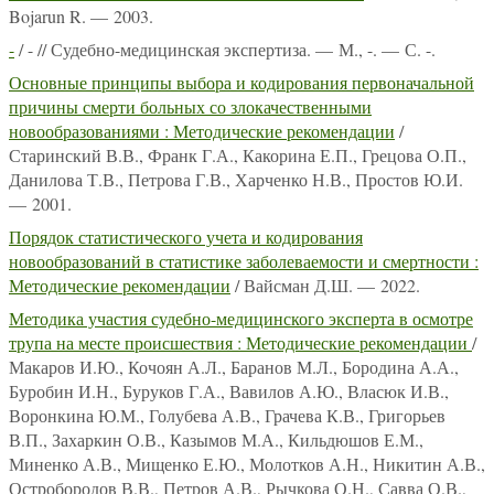
Bojarun R. — 2003.
-
/ - // Судебно-медицинская экспертиза. — М., -. — С. -.
Основные принципы выбора и кодирования первоначальной
причины смерти больных со злокачественными
новообразованиями : Методические рекомендации
/
Старинский В.В., Франк Г.А., Какорина Е.П., Грецова О.П.,
Данилова Т.В., Петрова Г.В., Харченко Н.В., Простов Ю.И.
— 2001.
Порядок статистического учета и кодирования
новообразований в статистике заболеваемости и смертности :
Методические рекомендации
/ Вайсман Д.Ш. — 2022.
Методика участия судебно-медицинского эксперта в осмотре
трупа на месте происшествия : Методические рекомендации
/
Макаров И.Ю., Кочоян А.Л., Баранов М.Л., Бородина А.А.,
Буробин И.Н., Буруков Г.А., Вавилов А.Ю., Власюк И.В.,
Воронкина Ю.М., Голубева А.В., Грачева К.В., Григорьев
В.П., Захаркин О.В., Казымов М.А., Кильдюшов Е.М.,
Миненко А.В., Мищенко Е.Ю., Молотков А.Н., Никитин А.В.,
Остробородов В.В., Петров А.В., Рычкова О.Н., Савва О.В.,