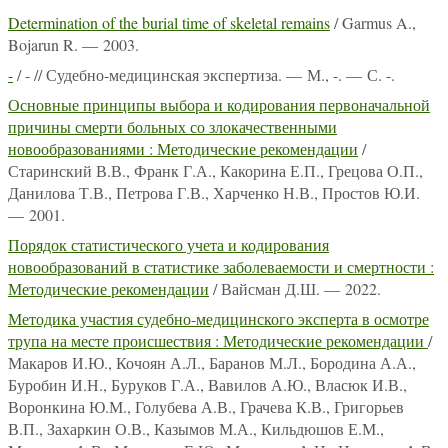
Determination of the burial time of skeletal remains
/ Garmus A.,
Bojarun R. — 2003.
-
/ - // Судебно-медицинская экспертиза. — М., -. — С. -.
Основные принципы выбора и кодирования первоначальной
причины смерти больных со злокачественными
новообразованиями : Методические рекомендации
/
Старинский В.В., Франк Г.А., Какорина Е.П., Грецова О.П.,
Данилова Т.В., Петрова Г.В., Харченко Н.В., Простов Ю.И.
— 2001.
Порядок статистического учета и кодирования
новообразований в статистике заболеваемости и смертности :
Методические рекомендации
/ Вайсман Д.Ш. — 2022.
Методика участия судебно-медицинского эксперта в осмотре
трупа на месте происшествия : Методические рекомендации
/
Макаров И.Ю., Кочоян А.Л., Баранов М.Л., Бородина А.А.,
Буробин И.Н., Буруков Г.А., Вавилов А.Ю., Власюк И.В.,
Воронкина Ю.М., Голубева А.В., Грачева К.В., Григорьев
В.П., Захаркин О.В., Казымов М.А., Кильдюшов Е.М.,