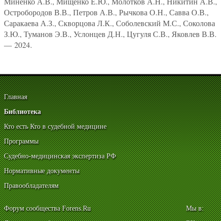
Миненко А.В., Мищенко Е.Ю., Молотков А.Н., Никитин А.В.,
Остробородов В.В., Петров А.В., Рычкова О.Н., Савва О.В.,
Саракаева А.З., Скворцова Л.К., Соболевский М.С., Соколова
З.Ю., Туманов Э.В., Услонцев Д.Н., Цугуля С.В., Яковлев В.В.
— 2024.
Главная
Библиотека
Кто есть Кто в судебной медицине
Программы
Судебно-медицинская экспертиза РФ
Нормативные документы
Правообладателям
Форум сообщества Forens.Ru
Мы в: