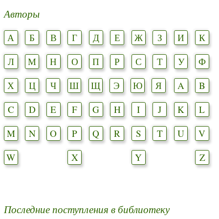
Авторы
А
Б
В
Г
Д
Е
Ж
З
И
К
Л
М
Н
О
П
Р
С
Т
У
Ф
Х
Ц
Ч
Ш
Щ
Э
Ю
Я
A
B
C
D
E
F
G
H
I
J
K
L
M
N
O
P
Q
R
S
T
U
V
W
X
Y
Z
Последние поступления в библиотеку