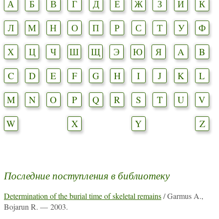
А
Б
В
Г
Д
Е
Ж
З
И
К
Л
М
Н
О
П
Р
С
Т
У
Ф
Х
Ц
Ч
Ш
Щ
Э
Ю
Я
A
B
C
D
E
F
G
H
I
J
K
L
M
N
O
P
Q
R
S
T
U
V
W
X
Y
Z
Последние поступления в библиотеку
Determination of the burial time of skeletal remains
/ Garmus A.,
Bojarun R. — 2003.