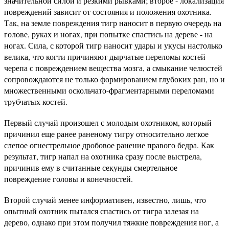
значительной силой и резкими рывками; второе - локализация
повреждений зависит от состояния и положения охотника.
Так, на земле повреждения тигр наносит в первую очередь на
голове, руках и ногах, при попытке спастись на дереве - на
ногах. Сила, с которой тигр наносит удары и укусы настолько
велика, что когти причиняют дырчатые переломы костей
черепа с повреждением вещества мозга, а смыкание челюстей
сопровождаются не только формированием глубоких ран, но и
множественными оскольчато-фрагментарными переломами
трубчатых костей.
Первый случай произошел с молодым охотником, который
причинил еще ранее раненому тигру относительно легкое
слепое огнестрельное дробовое ранение правого бедра. Как
результат, тигр напал на охотника сразу после выстрела,
причинив ему в считанные секунды смертельное
повреждение головы и конечностей.
Второй случай менее информативен, известно, лишь, что
опытный охотник пытался спастись от тигра залезая на
дерево, однако при этом получил тяжкие повреждения ног, а