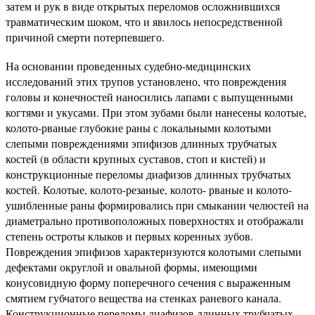
затем и рук в виде открытых переломов осложнившихся
травматическим шоком, что и явилось непосредственной
причиной смерти потерпевшего.
На основании проведенных судебно-медицинских
исследований этих трупов установлено, что повреждения
головы и конечностей наносились лапами с выпущенными
когтями и укусами. При этом зубами были нанесены колотые,
колото-рваные глубокие раны с локальными колотыми
слепыми повреждениями эпифизов длинных трубчатых
костей (в области крупных суставов, стоп и кистей) и
конструкционные переломы диафизов длинных трубчатых
костей. Колотые, колото-резаные, колото- рваные и колото-
ушибленные раны формировались при смыкании челюстей на
диаметрально противоположных поверхностях и отображали
степень остроты клыков и первых коренных зубов.
Повреждения эпифизов характеризуются колотыми слепыми
дефектами округлой и овальной формы, имеющими
конусовидную форму поперечного сечения с выраженным
смятием губчатого вещества на стенках раневого канала.
Конструкционные переломы диафизов длинных трубчатых