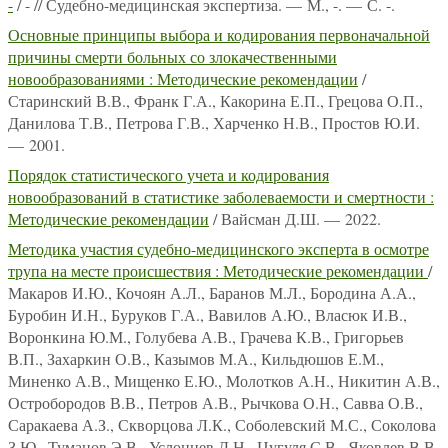
-
/ - // Судебно-медицинская экспертиза. — М., -. — С. -.
Основные принципы выбора и кодирования первоначальной
причины смерти больных со злокачественными
новообразованиями : Методические рекомендации
/
Старинский В.В., Франк Г.А., Какорина Е.П., Грецова О.П.,
Данилова Т.В., Петрова Г.В., Харченко Н.В., Простов Ю.И.
— 2001.
Порядок статистического учета и кодирования
новообразований в статистике заболеваемости и смертности :
Методические рекомендации
/ Вайсман Д.Ш. — 2022.
Методика участия судебно-медицинского эксперта в осмотре
трупа на месте происшествия : Методические рекомендации
/
Макаров И.Ю., Кочоян А.Л., Баранов М.Л., Бородина А.А.,
Буробин И.Н., Буруков Г.А., Вавилов А.Ю., Власюк И.В.,
Воронкина Ю.М., Голубева А.В., Грачева К.В., Григорьев
В.П., Захаркин О.В., Казымов М.А., Кильдюшов Е.М.,
Миненко А.В., Мищенко Е.Ю., Молотков А.Н., Никитин А.В.,
Остробородов В.В., Петров А.В., Рычкова О.Н., Савва О.В.,
Саракаева А.З., Скворцова Л.К., Соболевский М.С., Соколова
З.Ю., Туманов Э.В., Услонцев Д.Н., Цугуля С.В., Яковлев В.В.