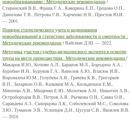
новообразованиями : Методические рекомендации
/
Старинский В.В., Франк Г.А., Какорина Е.П., Грецова О.П.,
Данилова Т.В., Петрова Г.В., Харченко Н.В., Простов Ю.И.
— 2001.
Порядок статистического учета и кодирования
новообразований в статистике заболеваемости и смертности :
Методические рекомендации
/ Вайсман Д.Ш. — 2022.
Методика участия судебно-медицинского эксперта в осмотре
трупа на месте происшествия : Методические рекомендации
/
Макаров И.Ю., Кочоян А.Л., Баранов М.Л., Бородина А.А.,
Буробин И.Н., Буруков Г.А., Вавилов А.Ю., Власюк И.В.,
Воронкина Ю.М., Голубева А.В., Грачева К.В., Григорьев
В.П., Захаркин О.В., Казымов М.А., Кильдюшов Е.М.,
Миненко А.В., Мищенко Е.Ю., Молотков А.Н., Никитин А.В.,
Остробородов В.В., Петров А.В., Рычкова О.Н., Савва О.В.,
Саракаева А.З., Скворцова Л.К., Соболевский М.С., Соколова
З.Ю., Туманов Э.В., Услонцев Д.Н., Цугуля С.В., Яковлев В.В.
— 2024.