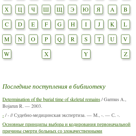
Х
Ц
Ч
Ш
Щ
Э
Ю
Я
A
B
C
D
E
F
G
H
I
J
K
L
M
N
O
P
Q
R
S
T
U
V
W
X
Y
Z
Последние поступления в библиотеку
Determination of the burial time of skeletal remains
/ Garmus A.,
Bojarun R. — 2003.
-
/ - // Судебно-медицинская экспертиза. — М., -. — С. -.
Основные принципы выбора и кодирования первоначальной
причины смерти больных со злокачественными