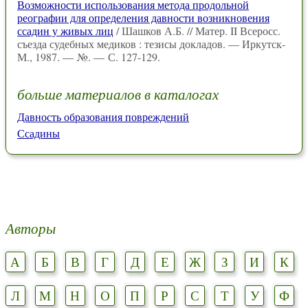
Возможности использования метода продольной
реографии для определения давности возникновения
ссадин у живых лиц
/ Шашков А.Б. // Матер. II Всеросс.
съезда судебных медиков : тезисы докладов. — Иркутск-
М., 1987. — №. — С. 127-129.
больше материалов в каталогах
Давность образования повреждений
Ссадины
Авторы
А
Б
В
Г
Д
Е
Ж
З
И
К
Л
М
Н
О
П
Р
С
Т
У
Ф