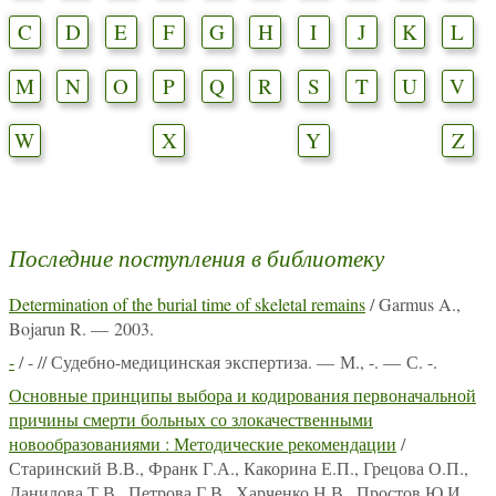
C
D
E
F
G
H
I
J
K
L
M
N
O
P
Q
R
S
T
U
V
W
X
Y
Z
Последние поступления в библиотеку
Determination of the burial time of skeletal remains
/ Garmus A.,
Bojarun R. — 2003.
-
/ - // Судебно-медицинская экспертиза. — М., -. — С. -.
Основные принципы выбора и кодирования первоначальной
причины смерти больных со злокачественными
новообразованиями : Методические рекомендации
/
Старинский В.В., Франк Г.А., Какорина Е.П., Грецова О.П.,
Данилова Т.В., Петрова Г.В., Харченко Н.В., Простов Ю.И.