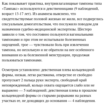
Как показывает практика, внутривлагалищные тампоны типа
«Тампакс» используются и девственницами (9 наблюдений,
возраст 13-17 лет). Из анамнеза выяснено, что
свидетельствуемые половой жизнью не жили, все подверглись
сексуальным домогательствам, что послужило поводом для
назначения судебно-медицинской экспертизы. Шестеро
заявили о том, что постоянно пользуются вагинальными
тампонами и при этом не испытывали болезненных
ощущений, трое — чувствовали боль при извлечении
тампона, но несильную и не обратили на нее особенного
внимания из-за болезненной менструации, продолжая
пользоваться тампонами.
Осмотром установлено: девственная плева кольцевидной
формы, низкая, легко растяжима, отверстие ее свободно
пропускает 2 пальца руки эксперта, свободный край
неповрежденный, кольцо охвата ощущается слабо или не
выражено — 5 наблюдений; девственная плева в прошлом
кольцевидной формы со старыми разрывами на разных
участках ее, не доходящих до основания — 4 наблюдения.