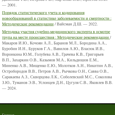
— 2001.
Порядок статистического учета и кодирования
новообразований в статистике заболеваемости и смертности :
Методические рекомендации
/ Вайсман Д.Ш. — 2022.
Методика участия судебно-медицинского эксперта в осмотре
трупа на месте происшествия : Методические рекомендации
/
Макаров И.Ю., Кочоян А.Л., Баранов М.Л., Бородина А.А.,
Буробин И.Н., Буруков Г.А., Вавилов А.Ю., Власюк И.В.,
Воронкина Ю.М., Голубева А.В., Грачева К.В., Григорьев
В.П., Захаркин О.В., Казымов М.А., Кильдюшов Е.М.,
Миненко А.В., Мищенко Е.Ю., Молотков А.Н., Никитин А.В.,
Остробородов В.В., Петров А.В., Рычкова О.Н., Савва О.В.,
Саракаева А.З., Скворцова Л.К., Соболевский М.С., Соколова
З.Ю., Туманов Э.В., Услонцев Д.Н., Цугуля С.В., Яковлев В.В.
— 2024.