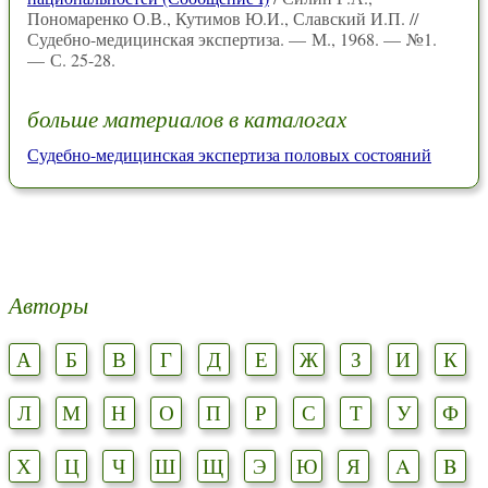
Пономаренко О.В., Кутимов Ю.И., Славский И.П. //
Судебно-медицинская экспертиза. — М., 1968. — №1.
— С. 25-28.
больше материалов в каталогах
Судебно-медицинская экспертиза половых состояний
Авторы
А
Б
В
Г
Д
Е
Ж
З
И
К
Л
М
Н
О
П
Р
С
Т
У
Ф
Х
Ц
Ч
Ш
Щ
Э
Ю
Я
A
B