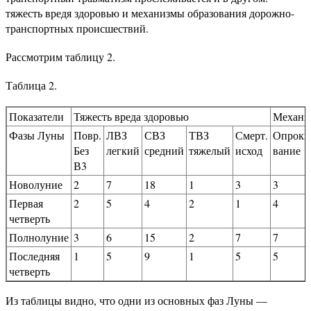
тяжесть вредя здоровью и механизмы образования дорожно-
транспортных происшествий.
Рассмотрим таблицу 2.
Таблица 2.
Показатели
Тяжесть вреда здоровью
Механи
Фазы Луны
Повр.
ЛВЗ
СВЗ
ТВЗ
Смерт.
Опроки
Без
легкий
средний
тяжелый
исход
вание
В3
Новолуние
2
7
18
1
3
3
Первая
2
5
4
2
1
4
четверть
Полнолуние
3
6
15
2
7
7
Последняя
1
5
9
1
5
5
четверть
Из таблицы видно, что одни из основных фаз Луны —