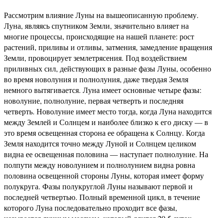
Рассмотрим влияние Луны на вышеописанную проблему.
Луна, являясь спутником Земли, значительно влияет на
многие процессы, происходящие на нашей планете: рост
растений, приливы и отливы, затмения, замедление вращения
Земли, провоцирует землетрясения. Под воздействием
приливных сил, действующих в разные фазы Луны, особенно
во время новолуния и полнолуния, даже твердая Земля
немного вытягивается. Луна имеет основные четыре фазы:
новолуние, полнолуние, первая четверть и последняя
четверть. Новолуние имеет место тогда, когда Луна находится
между Землей и Солнцем и наиболее близко к его диску — в
это время освещенная сторона ее обращена к Солнцу. Когда
Земля находится точно между Луной и Солнцем целиком
видна ее освещенная половина — наступает полнолуние. На
полпути между новолунием и полнолунием видна ровна
половина освещенной стороны Луны, которая имеет форму
полукруга. Фазы полукруглой Луны называют первой и
последней четвертью. Полный временной цикл, в течение
которого Луна последовательно проходит все фазы,