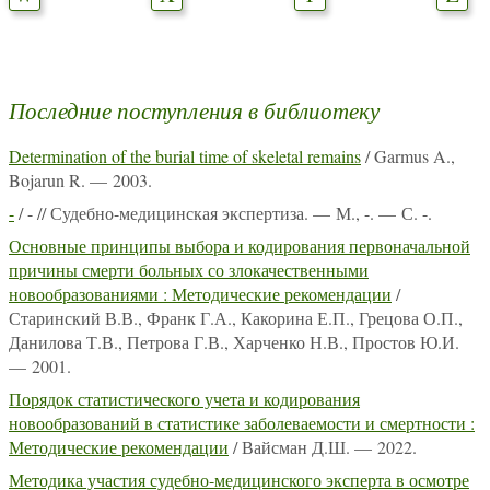
Последние поступления в библиотеку
Determination of the burial time of skeletal remains
/ Garmus A.,
Bojarun R. — 2003.
-
/ - // Судебно-медицинская экспертиза. — М., -. — С. -.
Основные принципы выбора и кодирования первоначальной
причины смерти больных со злокачественными
новообразованиями : Методические рекомендации
/
Старинский В.В., Франк Г.А., Какорина Е.П., Грецова О.П.,
Данилова Т.В., Петрова Г.В., Харченко Н.В., Простов Ю.И.
— 2001.
Порядок статистического учета и кодирования
новообразований в статистике заболеваемости и смертности :
Методические рекомендации
/ Вайсман Д.Ш. — 2022.
Методика участия судебно-медицинского эксперта в осмотре