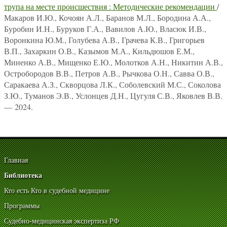
трупа на месте происшествия : Методические рекомендации
/
Макаров И.Ю., Кочоян А.Л., Баранов М.Л., Бородина А.А.,
Буробин И.Н., Буруков Г.А., Вавилов А.Ю., Власюк И.В.,
Воронкина Ю.М., Голубева А.В., Грачева К.В., Григорьев
В.П., Захаркин О.В., Казымов М.А., Кильдюшов Е.М.,
Миненко А.В., Мищенко Е.Ю., Молотков А.Н., Никитин А.В.,
Остробородов В.В., Петров А.В., Рычкова О.Н., Савва О.В.,
Саракаева А.З., Скворцова Л.К., Соболевский М.С., Соколова
З.Ю., Туманов Э.В., Услонцев Д.Н., Цугуля С.В., Яковлев В.В.
— 2024.
Главная
Библиотека
Кто есть Кто в судебной медицине
Программы
Судебно-медицинская экспертиза РФ