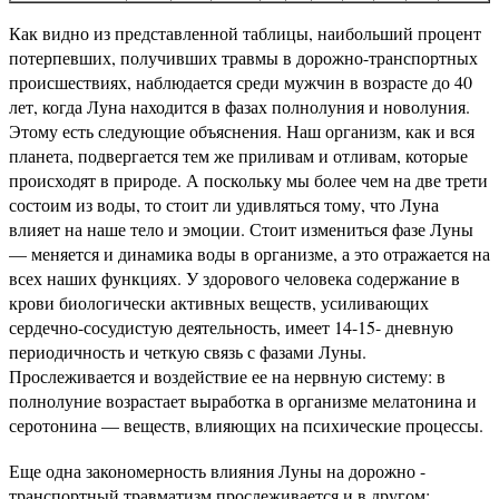
Как видно из представленной таблицы, наибольший процент
потерпевших, получивших травмы в дорожно-транспортных
происшествиях, наблюдается среди мужчин в возрасте до 40
лет, когда Луна находится в фазах полнолуния и новолуния.
Этому есть следующие объяснения. Наш организм, как и вся
планета, подвергается тем же приливам и отливам, которые
происходят в природе. А поскольку мы более чем на две трети
состоим из воды, то стоит ли удивляться тому, что Луна
влияет на наше тело и эмоции. Стоит измениться фазе Луны
— меняется и динамика воды в организме, а это отражается на
всех наших функциях. У здорового человека содержание в
крови биологически активных веществ, усиливающих
сердечно-сосудистую деятельность, имеет 14-15- дневную
периодичность и четкую связь с фазами Луны.
Прослеживается и воздействие ее на нервную систему: в
полнолуние возрастает выработка в организме мелатонина и
серотонина — веществ, влияющих на психические процессы.
Еще одна закономерность влияния Луны на дорожно -
транспортный травматизм прослеживается и в другом: