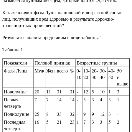
называется лунным месяцем, который длится 29,5 суток.
Как же влияют фазы Луны на половой и возрастной состав
лиц, получивших вред здоровью в результате дорожно-
транспортных происшествий?
Результаты анализа представим в виде таблицы 1.
Таблица 1
Показатели
Половой признак
Возрастные группы
Фазы Луны
Муж
Жен
всего
%
0-
10-
20-
30-
40-
50
10
20
30
40
50
и
выше
Новолуние
20
11
31
31
-
12
5
10
1
3
Первая
7
7
14
14
-
3
3
4
3
1
четверть
Полнолуние
25
8
33
32
-
9
9
12
3
-
Последняя
16
5
21
23
1
7
3
3
5
2
четверть