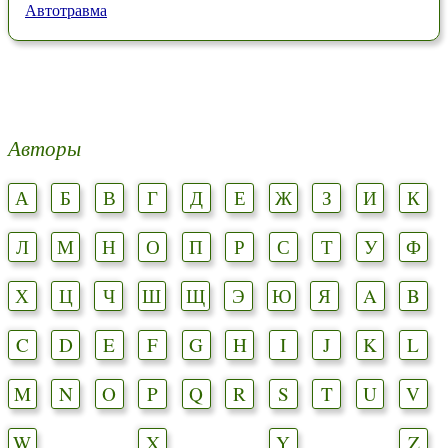
Автотравма
Авторы
А
Б
В
Г
Д
Е
Ж
З
И
К
Л
М
Н
О
П
Р
С
Т
У
Ф
Х
Ц
Ч
Ш
Щ
Э
Ю
Я
A
B
C
D
E
F
G
H
I
J
K
L
M
N
O
P
Q
R
S
T
U
V
W
X
Y
Z