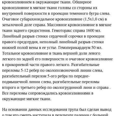
кровоизлиянием в окружающие ткани. Обширное
кровоизлияние в мягкие ткани головы со стороны их
внутренней поверхности в проекции теменного бугра слева.
Очаговое субарахноидальное кровоизлияние (1,5x1,0 см) в
затылочной доле справа. Массивное кровоизлияние в мягкие
ткани заднего средостения. Гемоторакс справа 1600 мл.
Линейный разрыв стенки сердечной сорочки в проекции
правого предсердия, неполный линейный разрыв стенки
нижней полой вены в ее устье. Гемоперикардиум 50 мл.
Тотальное кровоизлияние в ткань верхней доли левого
легкого по задней его поверхности и очаговое кровоизлияние
в прикорневой части правого легкого. Разгибательные
переломы 5-12 ребер по околопозвоночной линии слева,
разгибательный перелом 5-ого ребра по передне-
подмышечной линии слева, разгибательные переломы
второго и третьего ребер по окологрудинной лини и справа .
Все переломы сопровождались кровоизлияниями в
окружающие мягкие ткани.
На основании данных исследования трупа был сделан вывод
о том что смерть наступила в результате падения с большой