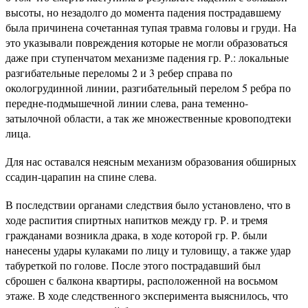
высоты, но незадолго до момента падения пострадавшему
была причинена сочетанная тупая травма головы и груди. На
это указывали повреждения которые не могли образоваться
даже при ступенчатом механизме падения гр. Р.: локальные
разгибательные переломы 2 и 3 ребер справа по
окологрудинной линии, разгибательный перелом 5 ребра по
передне-подмышечной линии слева, рана теменно-
затылочной области, а так же множественные кровоподтеки
лица.
Для нас оставался неясным механизм образования обширных
ссадин-царапин на спине слева.
В последствии органами следствия было установлено, что в
ходе распития спиртных напитков между гр. Р. и тремя
гражданами возникла драка, в ходе которой гр. Р. были
нанесены удары кулаками по лицу и туловищу, а также удар
табуреткой по голове. После этого пострадавший был
сброшен с балкона квартиры, расположенной на восьмом
этаже. В ходе следственного эксперимента выяснилось, что