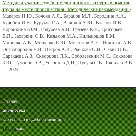
Методика участия судебно-медицинского эксперта в осмотре
трупа на месте происшествия : Методические рекомендации
/
Макаров И.Ю., Кочоян А.Л., Баранов М.Л., Бородина А.А.,
Буробин И.Н., Буруков Г.А., Вавилов А.Ю., Власюк И.В.,
Воронкина Ю.М., Голубева А.В., Грачева К.В., Григорьев
В.П., Захаркин О.В., Казымов М.А., Кильдюшов Е.М.,
Миненко А.В., Мищенко Е.Ю., Молотков А.Н., Никитин А.В.,
Остробородов В.В., Петров А.В., Рычкова О.Н., Савва О.В.,
Саракаева А.З., Скворцова Л.К., Соболевский М.С., Соколова
З.Ю., Туманов Э.В., Услонцев Д.Н., Цугуля С.В., Яковлев В.В.
— 2024.
Главная
Библиотека
Кто есть Кто в судебной медицине
Программы