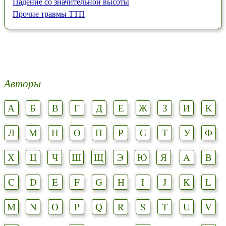
Падение со значительной высоты
Прочие травмы ТТП
Авторы
А
Б
В
Г
Д
Е
Ж
З
И
К
Л
М
Н
О
П
Р
С
Т
У
Ф
Х
Ц
Ч
Ш
Щ
Э
Ю
Я
A
B
C
D
E
F
G
H
I
J
K
L
M
N
O
P
Q
R
S
T
U
V