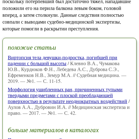
поскольку потерпевший был достаточно тяжел, нападавшие
положили его на перила балкона левым боком, головой
вперед, а затем столкнули. Данные следствия полностью
совпали с выводами судебно-медицинской экспертизы,
которые помогли в раскрытии преступления.
похожие статьи
Виртопсия тела девушки-подростка, погибшей при
падении с большой высоты
/ Клевно В.А., Чумакова
Ю.В., Курдюков Ф.Н., Лебедева А.С., Дуброва С.Э.,
Ефременков Н.В., Земур М.А. // Судебная медицина. —
2019. — №1. — С. 11-15.
Морфология ушибленных ран, причиненных тупыми
твердыми предметами с плоской преобладающей
поверхностью в результате неоднократных воздействий
/
Аулов А.А., Дубровин И.А. // Медицинская экспертиза и
право. — 2017. — №1. — С. 42.
больше материалов в каталогах