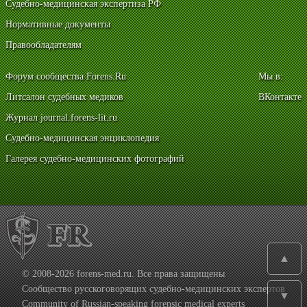
Судебно-медицинская экспертиза РФ
Нормативные документы
Правообладателям
Форум сообщества Forens.Ru
Мы в:
Литсалон судебных медиков
ВКонтакте
Журнал journal.forens-lit.ru
Судебно-медицинская энциклопедия
Галерея судебно-медицинских фотографий
▲
© 2008-2026 forens-med.ru. Все права защищены
Сообщество русскоговорящих судебно-медицинских экспертов
▼
Community of Russian-speaking forensic medical experts