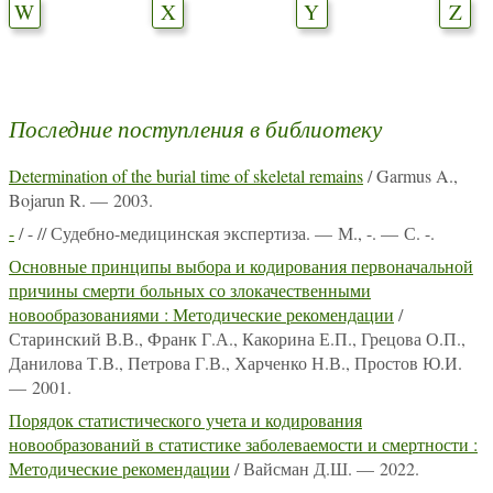
W
X
Y
Z
Последние поступления в библиотеку
Determination of the burial time of skeletal remains
/ Garmus A.,
Bojarun R. — 2003.
-
/ - // Судебно-медицинская экспертиза. — М., -. — С. -.
Основные принципы выбора и кодирования первоначальной
причины смерти больных со злокачественными
новообразованиями : Методические рекомендации
/
Старинский В.В., Франк Г.А., Какорина Е.П., Грецова О.П.,
Данилова Т.В., Петрова Г.В., Харченко Н.В., Простов Ю.И.
— 2001.
Порядок статистического учета и кодирования
новообразований в статистике заболеваемости и смертности :
Методические рекомендации
/ Вайсман Д.Ш. — 2022.