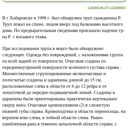
ссылка на эту страницу
В г.Хабаровске в 1998 г. был обнаружен труп гражданина Р.
Труп лежал на спине, лицом вверх под балконами высотного
дома. По предварительным сведениям произошло падение гр-
на Р. с восьмого этажа.
При исследовании трупа в морге было обнаружено
следующее. Одежда без повреждений, с наложениями грунта
по всей задней ее поверхности. Очаговая ссадина по
передневнутренней поверхности коленного сустава справа .
Множественные сгруппированные мелкоочаговые и
полосчатые ссадины и царапины длиной до 15 см,
расположенные слева в области от 6 до 12 ребра и от
лопаточной до передне-подмышечной линий. Ссадины и
царапины были ориентированы практически вертикально
сверху вниз. Очаговые кровоизлияния (2) в слизистую
нижней губы справа. Кровоподтеки в области переносицы, на
верхнем веке слева, в лобной области слева. Рвано-
ушибленная рана в теменно-затылочной области справа, с