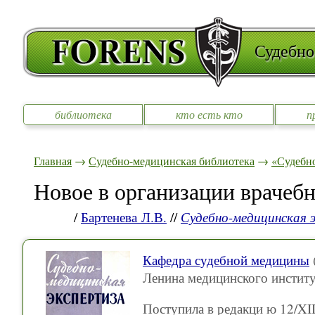
Судебно
библиотека
кто есть кто
п
Главная
→
Судебно-медицинская библиотека
→
«Судебно
Новое в организации врачеб
/
Бартенева Л.В.
//
Судебно-медицинская 
Кафедра судебной медицины
Ленина медицинского инстит
Поступила в редакци ю 12/XII