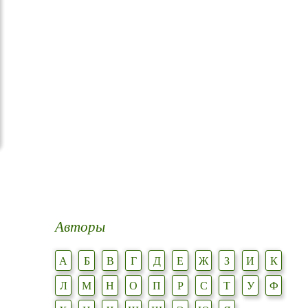
Авторы
А
Б
В
Г
Д
Е
Ж
З
И
К
Л
М
Н
О
П
Р
С
Т
У
Ф