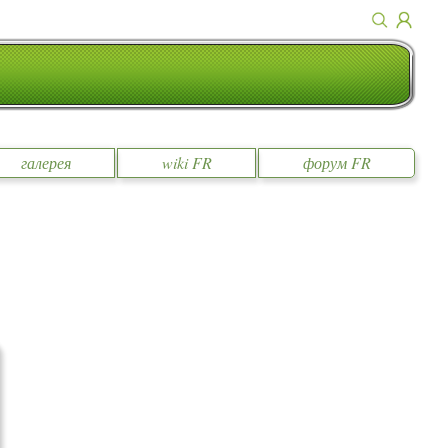
галерея
wiki FR
форум FR