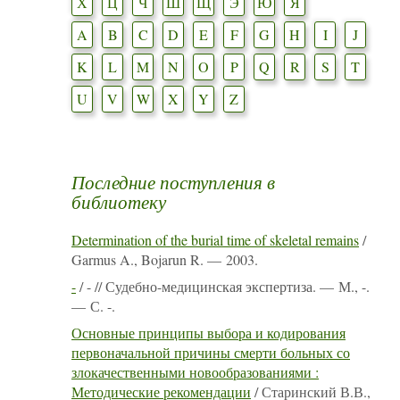
Х
Ц
Ч
Ш
Щ
Э
Ю
Я
A
B
C
D
E
F
G
H
I
J
K
L
M
N
O
P
Q
R
S
T
U
V
W
X
Y
Z
Последние поступления в
библиотеку
Determination of the burial time of skeletal remains
/
Garmus A., Bojarun R. — 2003.
-
/ - // Судебно-медицинская экспертиза. — М., -.
— С. -.
Основные принципы выбора и кодирования
первоначальной причины смерти больных со
злокачественными новообразованиями :
Методические рекомендации
/ Старинский В.В.,