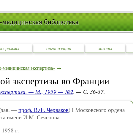
-медицинская библиотека
рограммы
организации
законы
-медицинская экспертиза»
→
ной экспертизы во Франции
экспертиза. — М., 1959 — №2
. — С. 36-37.
(зав. —
проф. В.Ф. Черваков
) I Московского ордена
ута имени И.М. Сеченова
 1958 г.