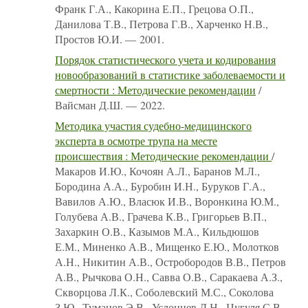
Франк Г.А., Какорина Е.П., Грецова О.П.,
Данилова Т.В., Петрова Г.В., Харченко Н.В.,
Простов Ю.И. — 2001.
Порядок статистического учета и кодирования
новообразований в статистике заболеваемости и
смертности : Методические рекомендации
/
Вайсман Д.Ш. — 2022.
Методика участия судебно-медицинского
эксперта в осмотре трупа на месте
происшествия : Методические рекомендации
/
Макаров И.Ю., Кочоян А.Л., Баранов М.Л.,
Бородина А.А., Буробин И.Н., Буруков Г.А.,
Вавилов А.Ю., Власюк И.В., Воронкина Ю.М.,
Голубева А.В., Грачева К.В., Григорьев В.П.,
Захаркин О.В., Казымов М.А., Кильдюшов
Е.М., Миненко А.В., Мищенко Е.Ю., Молотков
А.Н., Никитин А.В., Остробородов В.В., Петров
А.В., Рычкова О.Н., Савва О.В., Саракаева А.З.,
Скворцова Л.К., Соболевский М.С., Соколова
З.Ю., Туманов Э.В., Услонцев Д.Н., Цугуля С.В.,