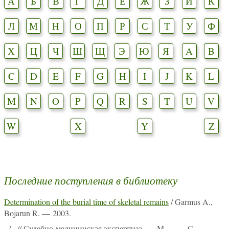
А
Б
В
Г
Д
Е
Ж
З
И
К
Л
М
Н
О
П
Р
С
Т
У
Ф
Х
Ц
Ч
Ш
Щ
Э
Ю
Я
A
B
C
D
E
F
G
H
I
J
K
L
M
N
O
P
Q
R
S
T
U
V
W
X
Y
Z
Последние поступления в библиотеку
Determination of the burial time of skeletal remains
/ Garmus A.,
Bojarun R. — 2003.
-
/ - // Судебно-медицинская экспертиза. — М., -. — С. -.