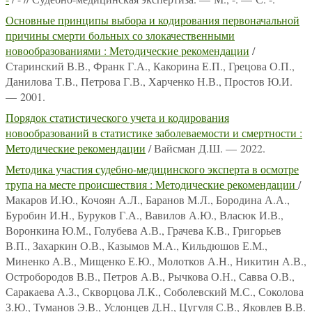
Основные принципы выбора и кодирования первоначальной
причины смерти больных со злокачественными
новообразованиями : Методические рекомендации
/
Старинский В.В., Франк Г.А., Какорина Е.П., Грецова О.П.,
Данилова Т.В., Петрова Г.В., Харченко Н.В., Простов Ю.И.
— 2001.
Порядок статистического учета и кодирования
новообразований в статистике заболеваемости и смертности :
Методические рекомендации
/ Вайсман Д.Ш. — 2022.
Методика участия судебно-медицинского эксперта в осмотре
трупа на месте происшествия : Методические рекомендации
/
Макаров И.Ю., Кочоян А.Л., Баранов М.Л., Бородина А.А.,
Буробин И.Н., Буруков Г.А., Вавилов А.Ю., Власюк И.В.,
Воронкина Ю.М., Голубева А.В., Грачева К.В., Григорьев
В.П., Захаркин О.В., Казымов М.А., Кильдюшов Е.М.,
Миненко А.В., Мищенко Е.Ю., Молотков А.Н., Никитин А.В.,
Остробородов В.В., Петров А.В., Рычкова О.Н., Савва О.В.,
Саракаева А.З., Скворцова Л.К., Соболевский М.С., Соколова
З.Ю., Туманов Э.В., Услонцев Д.Н., Цугуля С.В., Яковлев В.В.