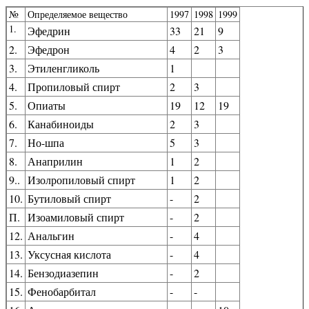
№
Определяемое вещество
1997
1998
1999
1.
Эфедрин
33
21
9
2.
Эфедрон
4
2
3
3.
Этиленгликоль
1
4.
Пропиловый спирт
2
3
5.
Опиаты
19
12
19
6.
Канабиноиды
2
3
7.
Но-шпа
5
3
8.
Анаприлин
1
2
9..
Изолропиловый спирт
1
2
10.
Бутиловый спирт
-
2
П.
Изоамиловый спирт
-
2
12.
Анальгин
-
4
13.
Уксусная кислота
-
4
14.
Бензодиазепин
-
2
15.
Фенобарбитал
-
-