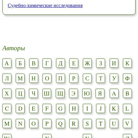
Судебно-химические исследования
Авторы
А
Б
В
Г
Д
Е
Ж
З
И
К
Л
М
Н
О
П
Р
С
Т
У
Ф
Х
Ц
Ч
Ш
Щ
Э
Ю
Я
A
B
C
D
E
F
G
H
I
J
K
L
M
N
O
P
Q
R
S
T
U
V