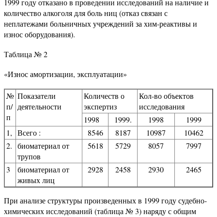
1999 году отказано в проведении исследований на наличие и
количество алкоголя для боль­ ниц (отказ связан с
неплатежами больничных учреждений за хим-реактивы и
износ оборудования).
Таблица № 2
«Износ амортизации, эксплуатации»
№
Показатели
Количеств о
Кол-во объектов
п/
деятельности
экспертиз
исследования
п
1998
1999.
1998
1999
1,
Всего :
8546
8187
10987
10462
2.
биоматериал от
5618
5729
8057
7997
трупов
3
биоматериал от
2928
2458
2930
2465
живых лиц
При анализе структуры произведенных в 1999 году судебно-
химических исследований (таблица № 3) наряду с общим