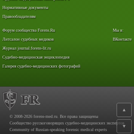
Нормативные документы
Правообладателям
Форум сообщества Forens.Ru
Мы в:
Литсалон судебных медиков
ВКонтакте
Журнал journal.forens-lit.ru
Судебно-медицинская энциклопедия
Галерея судебно-медицинских фотографий
▲
© 2008-2026 forens-med.ru. Все права защищены
Сообщество русскоговорящих судебно-медицинских экспертов
▼
Community of Russian-speaking forensic medical experts