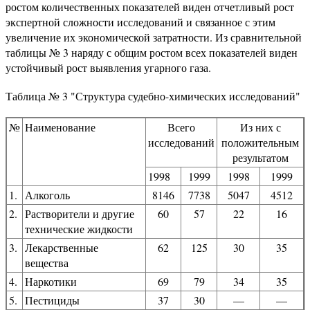
ростом количественных показателей виден отчетливый рост
экспертной сложности исследований и связанное с этим
увеличение их экономической затратности. Из сравнительной
таблицы № 3 наряду с общим ростом всех показателей виден
устойчивый рост выявления угарного газа.
Таблица № 3 "Структура судебно-химических исследований"
№
Наименование
Всего
Из них с
исследований
положительным
результатом
1998
1999
1998
1999
1.
Алкоголь
8146
7738
5047
4512
2.
Растворители и другие
60
57
22
16
технические жидкости
3.
Лекарственные
62
125
30
35
вещества
4.
Наркотики
69
79
34
35
5.
Пестициды
37
30
—
—