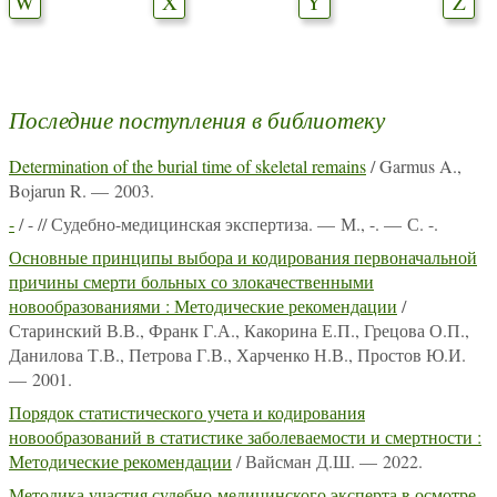
W
X
Y
Z
Последние поступления в библиотеку
Determination of the burial time of skeletal remains
/ Garmus A.,
Bojarun R. — 2003.
-
/ - // Судебно-медицинская экспертиза. — М., -. — С. -.
Основные принципы выбора и кодирования первоначальной
причины смерти больных со злокачественными
новообразованиями : Методические рекомендации
/
Старинский В.В., Франк Г.А., Какорина Е.П., Грецова О.П.,
Данилова Т.В., Петрова Г.В., Харченко Н.В., Простов Ю.И.
— 2001.
Порядок статистического учета и кодирования
новообразований в статистике заболеваемости и смертности :
Методические рекомендации
/ Вайсман Д.Ш. — 2022.
Методика участия судебно-медицинского эксперта в осмотре