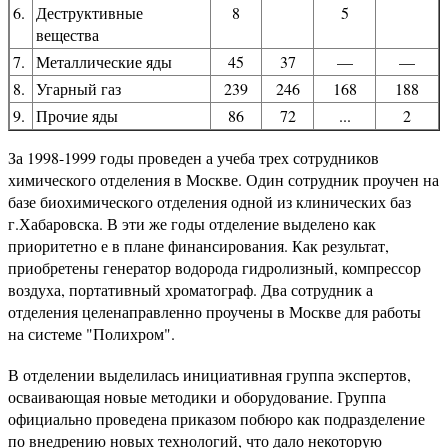
6.
Деструктивные
8
5
вещества
7.
Металлические яды
45
37
—
—
8.
Угарный газ
239
246
168
188
9.
Прочие яды
86
72
...
2
За 1998-1999 годы проведен а учеба трех сотрудников
химического отделения в Москве. Один сотрудник проучен на
базе биохимического отделения одной из клинических баз
г.Хабаровска. В эти же годы отделение выделено как
приоритетно е в плане финансирования. Как результат,
приобретены генератор водорода гидролизный, компрессор
воздуха, портативный хроматограф. Два сотрудник а
отделения целенаправленно проучены в Москве для работы
на системе "Полихром".
В отделении выделилась инициативная группа экспертов,
осваивающая новые методики и оборудование. Группа
официально проведена приказом побюро как подразделение
по внедрению новых технологий, что дало некоторую