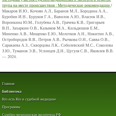
трупа на месте происшествия : Методические рекомендации
/
Макаров И.Ю., Кочоян А.Л., Баранов М.Л., Бородина А.А.,
Буробин И.Н., Буруков Г.А., Вавилов А.Ю., Власюк И.В.,
Воронкина Ю.М., Голубева А.В., Грачева К.В., Григорьев
В.П., Захаркин О.В., Казымов М.А., Кильдюшов Е.М.,
Миненко А.В., Мищенко Е.Ю., Молотков А.Н., Никитин А.В.,
Остробородов В.В., Петров А.В., Рычкова О.Н., Савва О.В.,
Саракаева А.З., Скворцова Л.К., Соболевский М.С., Соколова
З.Ю., Туманов Э.В., Услонцев Д.Н., Цугуля С.В., Яковлев В.В.
— 2024.
Главная
Библиотека
Кто есть Кто в судебной медицине
Программы
Судебно-медицинская экспертиза РФ