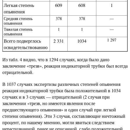
Легкая степень
609
608
1
опьянения
Средняя степень
378
378
—
опьянения
Тяжелая степень
1
1
—
опьянения
1 297
Всего подверглось
2 331
1034
освидетельствованию
Из табл. 4 видно, что в 1294 случаях, когда было дано
заключение «трезв», реакция индикаторной трубки был всегда
отрицательной.
В 1037 случаях экспертизы различных степеней опьянения
реакция индикаторной трубки была положительной в 1034
случаях и в 3 случаях — отрицательной (2 случая при
заключении «трезв, но имеются явления после
предшествующего опьянения» и один случай при легкой
степени опьянения). Эти 3 случая, составляющие ничтожный
процент, по нашему мнению, могли явиться следствием
нераспознанной, ранее не описанной, слабо положительной