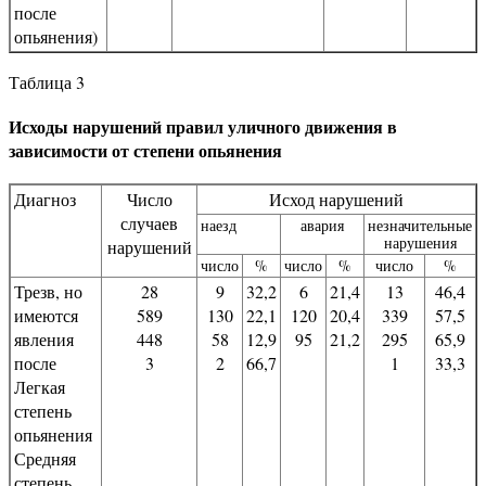
после
опьянения)
Таблица 3
Исходы нарушений правил уличного движения в
зависимости от степени опьянения
Диагноз
Число
Исход нарушений
случаев
наезд
авария
незначительные
нарушения
нарушений
число
%
число
%
число
%
Трезв, но
28
9
32,2
6
21,4
13
46,4
имеются
589
130
22,1
120
20,4
339
57,5
явления
448
58
12,9
95
21,2
295
65,9
после
3
2
66,7
1
33,3
Легкая
степень
опьянения
Средняя
степень