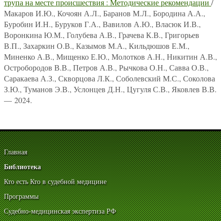
трупа на месте происшествия : Методические рекомендации
/
Макаров И.Ю., Кочоян А.Л., Баранов М.Л., Бородина А.А.,
Буробин И.Н., Буруков Г.А., Вавилов А.Ю., Власюк И.В.,
Воронкина Ю.М., Голубева А.В., Грачева К.В., Григорьев
В.П., Захаркин О.В., Казымов М.А., Кильдюшов Е.М.,
Миненко А.В., Мищенко Е.Ю., Молотков А.Н., Никитин А.В.,
Остробородов В.В., Петров А.В., Рычкова О.Н., Савва О.В.,
Саракаева А.З., Скворцова Л.К., Соболевский М.С., Соколова
З.Ю., Туманов Э.В., Услонцев Д.Н., Цугуля С.В., Яковлев В.В.
— 2024.
Главная
Библиотека
Кто есть Кто в судебной медицине
Программы
Судебно-медицинская экспертиза РФ