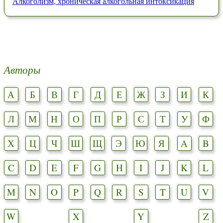
Алкоголизм, хроническая алкогольная интоксикация
Авторы
А
Б
В
Г
Д
Е
Ж
З
И
К
Л
М
Н
О
П
Р
С
Т
У
Ф
Х
Ц
Ч
Ш
Щ
Э
Ю
Я
A
B
C
D
E
F
G
H
I
J
K
L
M
N
O
P
Q
R
S
T
U
V
W
X
Y
Z