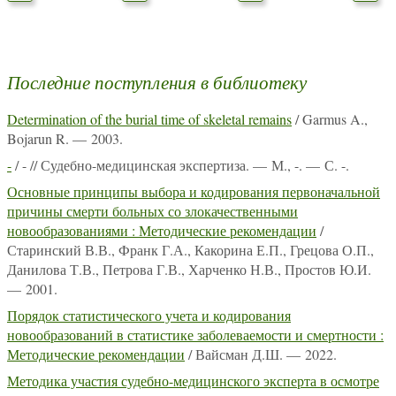
Последние поступления в библиотеку
Determination of the burial time of skeletal remains
/ Garmus A.,
Bojarun R. — 2003.
-
/ - // Судебно-медицинская экспертиза. — М., -. — С. -.
Основные принципы выбора и кодирования первоначальной
причины смерти больных со злокачественными
новообразованиями : Методические рекомендации
/
Старинский В.В., Франк Г.А., Какорина Е.П., Грецова О.П.,
Данилова Т.В., Петрова Г.В., Харченко Н.В., Простов Ю.И.
— 2001.
Порядок статистического учета и кодирования
новообразований в статистике заболеваемости и смертности :
Методические рекомендации
/ Вайсман Д.Ш. — 2022.
Методика участия судебно-медицинского эксперта в осмотре