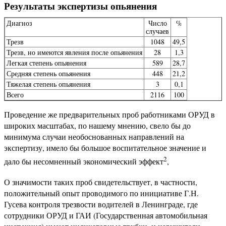
Результаты экспертизы опьянения
Диагноз
Число
%
случаев
Трезв
1048
49,5
Трезв, но имеются явления после опьянения
28
1,3
Легкая степень опьянения
589
28,7
Средняя степень опьянения
448
21,2
Тяжелая степень опьянения
3
0,1
Всего
2116
100
Проведение же предварительных проб работниками ОРУД в
широких масштабах, по нашему мнению, свело бы до
минимума случаи необоснованных направлений на
экспертизу, имело бы большое воспитательное значение и
2
дало бы несомненный экономический эффект
,
О значимости таких проб свидетельствует, в частности,
положительный опыт проводимого по инициативе Г.Н.
Гусева контроля трезвости водителей в Ленинграде, где
сотрудники ОРУД и ГАИ (Государственная автомобильная