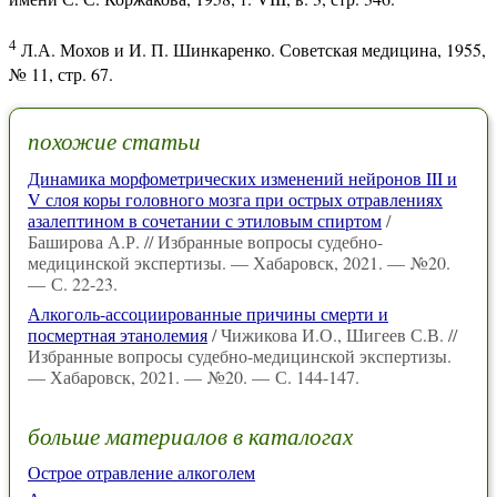
4
Л.А. Мохов и И. П. Шинкаренко. Советская медицина, 1955,
№ 11, стр. 67.
похожие статьи
Динамика морфометрических изменений нейронов III и
V слоя коры головного мозга при острых отравлениях
азалептином в сочетании с этиловым спиртом
/
Баширова А.Р. // Избранные вопросы судебно-
медицинской экспертизы. — Хабаровск, 2021. — №20.
— С. 22-23.
Алкоголь-ассоциированные причины смерти и
посмертная этанолемия
/ Чижикова И.О., Шигеев С.В. //
Избранные вопросы судебно-медицинской экспертизы.
— Хабаровск, 2021. — №20. — С. 144-147.
больше материалов в каталогах
Острое отравление алкоголем