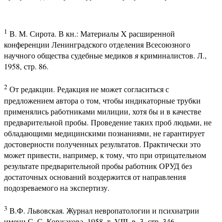
1
В. М. Сирота. В кн.: Материалы X расширенной
конференции Ленинградского отделения Всесоюзного
научного общества судебные медиков
я
криминалистов. Л.,
1958, стр. 86.
2
От редакции. Редакция не может согласиться с
предложением автора о том, чтобы индикаторные трубки
применялись работниками милиции, хотя бы и в качестве
предварительной пробы. Проведение таких проб людьми, не
обладающими медицинскими познаниями, не гарантирует
достоверности полученных результатов. Практически это
может привести, например, к тому, что при отрицательном
результате предварительной пробы работник ОРУД без
достаточных оснований воздержится от направления
подозреваемого на экспертизу.
3
В.Ф. Львовская. Журнал невропатологии и психиатрии
имени С. С. Коржакова, 1958, т. VIII, в. 3, стр. 346.