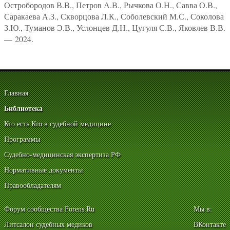
Остробородов В.В., Петров А.В., Рычкова О.Н., Савва О.В.,
Саракаева А.З., Скворцова Л.К., Соболевский М.С., Соколова
З.Ю., Туманов Э.В., Услонцев Д.Н., Цугуля С.В., Яковлев В.В.
— 2024.
Главная
Библиотека
Кто есть Кто в судебной медицине
Программы
Судебно-медицинская экспертиза РФ
Нормативные документы
Правообладателям
Форум сообщества Forens.Ru
Мы в:
Литсалон судебных медиков
ВКонтакте