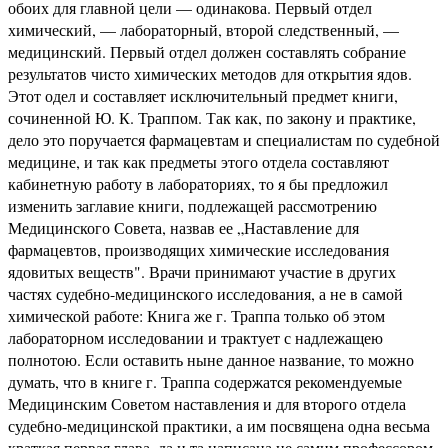
обоих для главной цели — одинакова. Первый отдел
химический, — лабораторный, второй следственный, —
медицинский. Первый отдел должен составлять собрание
результатов чисто химических методов для открытия ядов.
Этот одел и составляет исключительный предмет книги,
сочиненной Ю. К. Траппом. Так как, по закону и практике,
дело это поручается фармацевтам и специалистам по судебной
медицине, и так как предметы этого отдела составляют
кабинетную работу в лабораториях, то я бы предложил
изменить заглавие книги, подлежащей рассмотрению
Медицинского Совета, назвав ее „Наставление для
фармацевтов, производящих химические исследования
ядовитых веществ". Врачи принимают участие в других
частях судебно-медицинского исследования, а не в самой
химической работе: Книга же г. Траппа только об этом
лабораторном исследовании и трактует с надлежащею
полнотою. Если оставить ныне данное название, то можно
думать, что в книге г. Траппа содержатся рекомендуемые
Медицинским Советом наставления и для второго отдела
судебно-медицинской практики, а им посвящена одна весьма
краткая первая глава, да и та написана не самим профессором,