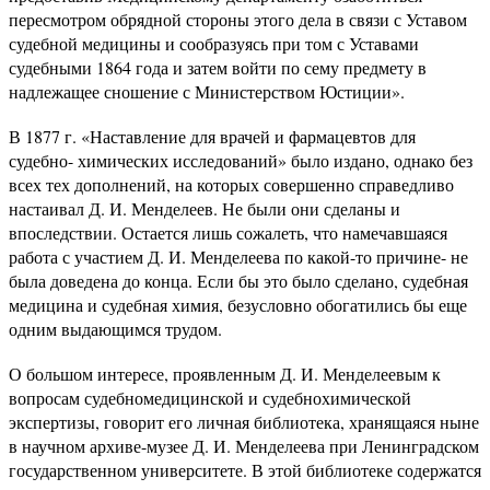
пересмотром обрядной стороны этого дела в связи с Уставом
судебной медицины и сообразуясь при том с Уставами
судебными 1864 года и затем войти по сему предмету в
надлежащее сношение с Министерством Юстиции».
В 1877 г. «Наставление для врачей и фармацевтов для
судебно- химических исследований» было издано, однако без
всех тех дополнений, на которых совершенно справедливо
настаивал Д. И. Менделеев. Не были они сделаны и
впоследствии. Остается лишь сожалеть, что намечавшаяся
работа с участием Д. И. Менделеева по какой-то причине- не
была доведена до конца. Если бы это было сделано, судебная
медицина и судебная химия, безусловно обогатились бы еще
одним выдающимся трудом.
О большом интересе, проявленным Д. И. Менделеевым к
вопросам судебномедицинской и судебнохимической
экспертизы, говорит его личная библиотека, хранящаяся ныне
в научном архиве-музее Д. И. Менделеева при Ленинградском
государственном университете. В этой библиотеке содержатся