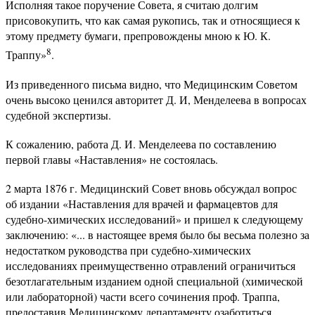
Исполняя такое поручение Совета, я считаю долгим
присовокупить, что как самая рукопись, так и относящиеся к
этому предмету бумаги, препровождены мною к Ю. К.
8
Траппу»
.
Из приведенного письма видно, что Медицинским Советом
очень высоко ценился авторитет Д. И, Менделеева в вопросах
судебной экспертизы.
К сожалению, работа Д. И. Менделеева по составлению
первой главы «Наставления» не состоялась.
2 марта 1876 г. Медицинский Совет вновь обсуждал вопрос
об издании «Наставления для врачей и фармацевтов для
судебно-химических исследований» и пришел к следующему
заключению: «... в настоящее время было бы весьма полезно за
недостатком руководства при судебно-химических
исследованиях преимущественно отравлений ограничиться
безотлагательным изданием одной специальной (химической
или лабораторной) части всего сочинения проф. Траппа,
предоставив Медицинскому департаменту озаботиться