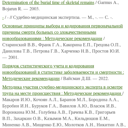
Determination of the burial time of skeletal remains
/ Garmus A.,
Bojarun R. — 2003.
-
/ - // Судебно-медицинская экспертиза. — М., -. — С. -.
Основные принципы выбора и кодирования первоначальной
причины смерти больных со злокачественными
новообразованиями : Методические рекомендации
/
Старинский В.В., Франк Г.А., Какорина Е.П., Грецова О.П.,
Данилова Т.В., Петрова Г.В., Харченко Н.В., Простов Ю.И.
— 2001.
Порядок статистического учета и кодирования
новообразований в статистике заболеваемости и смертности :
Методические рекомендации
/ Вайсман Д.Ш. — 2022.
Методика участия судебно-медицинского эксперта в осмотре
трупа на месте происшествия : Методические рекомендации
/
Макаров И.Ю., Кочоян А.Л., Баранов М.Л., Бородина А.А.,
Буробин И.Н., Буруков Г.А., Вавилов А.Ю., Власюк И.В.,
Воронкина Ю.М., Голубева А.В., Грачева К.В., Григорьев
В.П., Захаркин О.В., Казымов М.А., Кильдюшов Е.М.,
Миненко А.В., Мищенко Е.Ю., Молотков А.Н., Никитин А.В.,