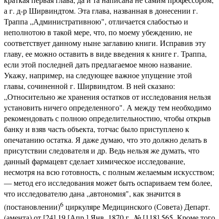
а г. д-р Ширвиндтом. Эта глава, названная в донесении г.
Траппа „Административною", отличается слабостью и
неполнотою в такой мере, что, по моему убеждению, не
соответствует данному ныне заглавию книги. Исправив эту
главу, ее можно оставить в виде введения к книге г. Траппа,
если этой последней дать предлагаемое мною название.
Укажу, например, на следующее важное упущение этой
главы, сочиненной г. Ширвиндтом. В ней сказано:
„Относительно же хранения остатков от исследования нельзя
установить ничего определенного". А между тем необходимо
рекомендовать с полною определительностию, чтобы открыв
банку и взяв часть объекта, тотчас было приступлено к
опечатанию остатка. Я даже думаю, что это должно делать в
присутствии следователя и др. Ведь нельзя же думать, что
данный фармацевт сделает химическое исследование,
несмотря на всю готовность, с полным желаемым искусством;
— метод его исследования может быть оспариваем тем более,
что исследователю дана „автономия", как значится в
6
(постановлении)
циркуляре Медицинского (Совета) Департ.
(амента) от [24] 19 [Апр.] Янв. 1870 г.
№
[118] 565. Кроме того