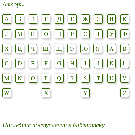
Авторы
А
Б
В
Г
Д
Е
Ж
З
И
К
Л
М
Н
О
П
Р
С
Т
У
Ф
Х
Ц
Ч
Ш
Щ
Э
Ю
Я
A
B
C
D
E
F
G
H
I
J
K
L
M
N
O
P
Q
R
S
T
U
V
W
X
Y
Z
Последние поступления в библиотеку