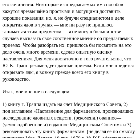
его сочинения. Некоторые из предлагаемых им способов
кажутся чрезвычайно простыми и могущими доставить
хорошие показания, но, я, не будучи специалистом в деле
открытия ядов в трупах — мне ни разу не пришлось
заниматься этим предметом — я не могу в большинстве
случаев высказать свое собственное мнение об предлагаемых
приемах. Чтобы разобрать их, пришлось бы посвятить на это
дело очень много времени, сделав опытную оценку
наставлениям. Для меня достаточно и того ручательства, что
Ю. К. Трапп рекомендует данные приемы. Если мне придется
открывать яды, я возьму прежде всего его книгу в
руководство.
Итак, мое мнение в следующем:
1) книгу г. Траппа издать на счет Медицинского Совета, 2)
под заглавием «Наставление для фармацевтов, производящих
исследование ядовитых веществ, (рекоменд.) ованное—
(уемое одобренное и) изданное Медицинским Советом» и 3)
рекомендовать эту книгу фармацевтам, [не делая ее по смыслу
циркуляра Мед. Департ, 19 янв. 1870 г. № 565, обязательным