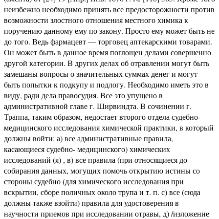
неизбежно необходимо принять все предосторожности против
возможности злостного отношения местного химика к
поручению данному ему по закону. Просто ему может быть не
до того. Ведь фармацевт — торговец аптекарскими товарами.
Он может быть в данное время поглощен делами совершенно
другой категории. В других делах об отравлении могут быть
замешаны вопросы о значительных суммах денег и могут
быть попытки к подкупу и подлогу. Необходимо иметь это в
виду, ради дела правосудия. Все это упущено в
административной главе г. Ширвиндта. В сочинении г.
Траппа, таким образом, недостает второго отдела судебно-
медицинского исследования химической практики, в который
должны войти: а) все административные правила,
касающиеся судебно- медицинского) химических
исследований (я) , в) все правила (при относящиеся до
собирания данных, могущих помочь открытию истины со
стороны судебно (для химического исследования при
вскрытии, сборе поличных около трупа и т. п. с) все (сюда
должны также взойти) правила для удостоверения в
научности приемов при исследовании отравы, д) /изложение