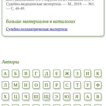
Судебно-медицинская экспертиза. — М., 2019. — №1.
— С. 46-49.
больше материалов в каталогах
Судебно-психиатрическая экспертиза
Авторы
А
Б
В
Г
Д
Е
Ж
З
И
К
Л
М
Н
О
П
Р
С
Т
У
Ф
Х
Ц
Ч
Ш
Щ
Э
Ю
Я
A
B