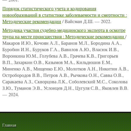
Порядок статистического учета и кодирования
новообразований в статистике заболеваемости и смертности :
Методические рекомендации
/ Вайсман Д.Ш. — 2022.
Методика участия судебно-медицинского эксперта в осмотре
трупа на месте происшествия : Методические рекомендации
/
Макаров И.Ю., Кочоян А.Л., Баранов М.Л., Бородина А.А.,
Буробин И.Н., Буруков Г.А., Вавилов А.Ю., Власюк И.В.,
Воронкина Ю.М., Голубева А.В., Грачева К.В., Григорьев
В.П., Захаркин О.В., Казымов М.А., Кильдюшов Е.М.,
Миненко А.В., Мищенко Е.Ю., Молотков А.Н., Никитин А.В.,
Остробородов В.В., Петров А.В., Рычкова О.Н., Савва О.В.,
Саракаева А.З., Скворцова Л.К., Соболевский М.С., Соколова
З.Ю., Туманов Э.В., Услонцев Д.Н., Цугуля С.В., Яковлев В.В.
— 2024.
Главная