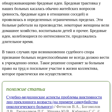
обнаруживающими бредовые идеи. Бредовая трактовка у
наших больных касалась обычно житейских вопросов
(ревность, бредовые идеи в отношении соседей) и
проявлялась в определенных ограниченных пределах. Эти
больные работали на производстве, некоторые женщины вели
домашнее хозяйство, воспитывали детей и прочее. Бредовые
идеи, колеблющиеся по интенсивности, продолжались
длительное время.
В таких случаях при возникновении судебного спора
признание больных недееспособными не всегда должно вести
к учреждению опеки. Такое решение сохраняет за больным
право на труд и посильное участие в жизни коллектива,
которое практически им осуществляется.
похожие статьи
Судебно-медицинские аспекты проблемы виктимности
лиц преклонного возраста (на примере самоубийства
онкологического больного)
/ Фетисов В.А., Богомолов
Д.В., Джуваляков П.Г., Збруева Ю.В., Кабакова С.С. //