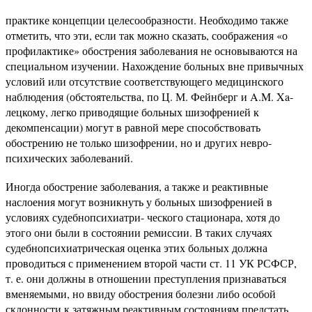
практике концепции целесообразности. Необходимо также
отметить, что эти, если так можно сказать, соображения «о
профилактике» обострения заболевания не основываются на
специальном изучении. Нахождение больных вне привычных
условий или отсутствие соответствующего медицинского
наблюдения (обстоятельства, по Ц. М. Фейнберг и A.M. Xa-
лецкому, легко приводящие больных шизофренией к
декомпенсации) могут в равной мере способствовать
обострению не только шизофрении, но и других невро-
психических заболеваний.
Иногда обострение заболевания, а также и реактивные
наслоения могут возникнуть у больных шизофренией в
условиях судебнопсихиатри- ческого стационара, хотя до
этого они были в состоянии ремиссии. В таких случаях
судебнопсихиатрическая оценка этих больных должна
проводиться с применением второй части ст. 11 УК РСФСР,
т. е. они должны в отношении преступления признаваться
вменяемыми, но ввиду обострения болезни либо особой
склонности к затяжным реактивным состояниям предстать