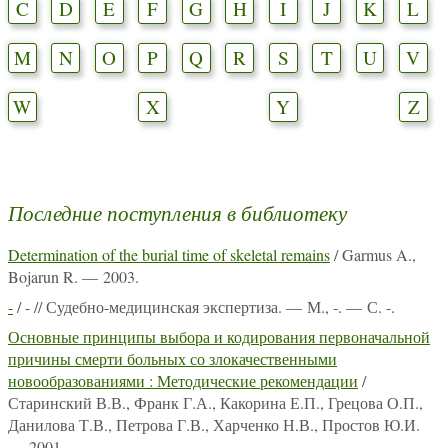
C
D
E
F
G
H
I
J
K
L
M
N
O
P
Q
R
S
T
U
V
W
X
Y
Z
Последние поступления в библиотеку
Determination of the burial time of skeletal remains
/ Garmus A.,
Bojarun R. — 2003.
-
/ - // Судебно-медицинская экспертиза. — М., -. — С. -.
Основные принципы выбора и кодирования первоначальной
причины смерти больных со злокачественными
новообразованиями : Методические рекомендации
/
Старинский В.В., Франк Г.А., Какорина Е.П., Грецова О.П.,
Данилова Т.В., Петрова Г.В., Харченко Н.В., Простов Ю.И.
— 2001.