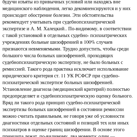
будучи изъяты из привычных условий или находясь вне
медицинского наблюдения, легко декомиенсируются и у них
происходит обострение болезни. Эти обстоятельства
рекомендует учитывать при судебнопсихиатрической
экспертизе и А. М. Халецкий.. По-видимому, в соответствии
с такой установкой в отдельных судебно- психиатрических
учреждениях больные шизофренией в 100% случаев
признаются невменяемыми. Трудно допустить, чтобы среди
большого числа больных шизофренией, проходящих
судебнопсихиатрическую экспертизу, не было больных с
ремиссией. Такого рода практика исключает использование
юридического критерия ст. 11 УК РСФСР при судебно-
психиатрической экспертизе больных шизофренией.
Установление диагноза (медицинский критерий) полностью
предопределяет и судебнопсихиатрическую оценку больного.
Вряд ли такого рода принцип судебно-психиатрической
экспертизы больных шизофренией в состоянии ремиссии
можно считать правильным, не говоря уже об условности
диагностики отдельных состояний и позиций тех или иных
психиатров в оценке границ шизофрении. В основе этого
принципа лежат, по-видимому, два момента: один —