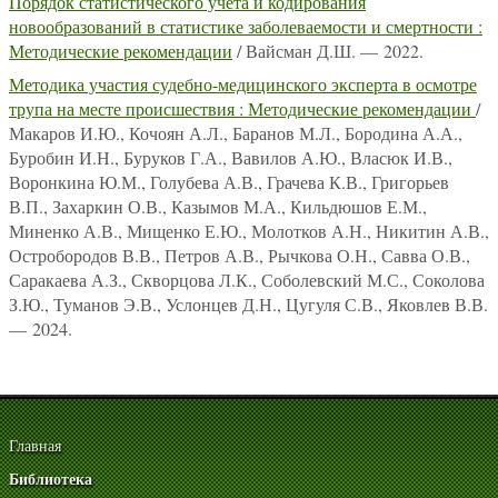
Порядок статистического учета и кодирования
новообразований в статистике заболеваемости и смертности :
Методические рекомендации
/ Вайсман Д.Ш. — 2022.
Методика участия судебно-медицинского эксперта в осмотре
трупа на месте происшествия : Методические рекомендации
/
Макаров И.Ю., Кочоян А.Л., Баранов М.Л., Бородина А.А.,
Буробин И.Н., Буруков Г.А., Вавилов А.Ю., Власюк И.В.,
Воронкина Ю.М., Голубева А.В., Грачева К.В., Григорьев
В.П., Захаркин О.В., Казымов М.А., Кильдюшов Е.М.,
Миненко А.В., Мищенко Е.Ю., Молотков А.Н., Никитин А.В.,
Остробородов В.В., Петров А.В., Рычкова О.Н., Савва О.В.,
Саракаева А.З., Скворцова Л.К., Соболевский М.С., Соколова
З.Ю., Туманов Э.В., Услонцев Д.Н., Цугуля С.В., Яковлев В.В.
— 2024.
Главная
Библиотека