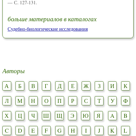
— С. 127-131.
больше материалов в каталогах
Судебно-биологические исследования
Авторы
А
Б
В
Г
Д
Е
Ж
З
И
К
Л
М
Н
О
П
Р
С
Т
У
Ф
Х
Ц
Ч
Ш
Щ
Э
Ю
Я
A
B
C
D
E
F
G
H
I
J
K
L