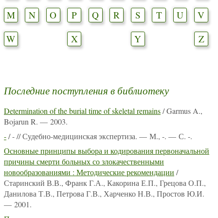
M
N
O
P
Q
R
S
T
U
V
W
X
Y
Z
Последние поступления в библиотеку
Determination of the burial time of skeletal remains
/ Garmus A.,
Bojarun R. — 2003.
-
/ - // Судебно-медицинская экспертиза. — М., -. — С. -.
Основные принципы выбора и кодирования первоначальной
причины смерти больных со злокачественными
новообразованиями : Методические рекомендации
/
Старинский В.В., Франк Г.А., Какорина Е.П., Грецова О.П.,
Данилова Т.В., Петрова Г.В., Харченко Н.В., Простов Ю.И.
— 2001.